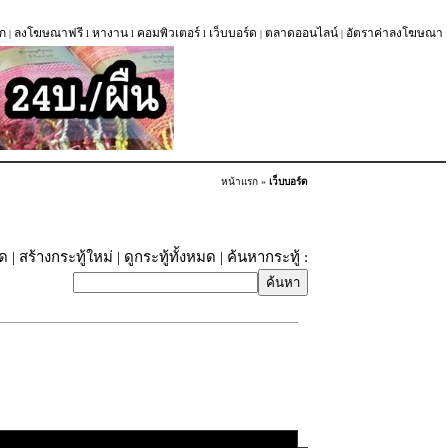
ก
ลงโฆษณาฟรี
หางาน
คอมพิวเตอร์
เว็บบอร์ด
ตลาดออนไลน์
อัตราค่าลงโฆษณา
|
l
l
l
|
|
หน้าแรก
»
เว็บบอร์ด
ุด
|
สร้างกระทู้ใหม่
|
ดูกระทู้ทั้งหมด
| ค้นหากระทู้ :