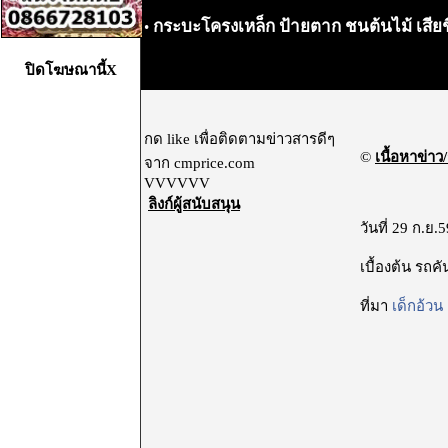
กระบะโครงเหล็ก ป้ายตาก ชนต้นไม้ เสียชีวิ
•
ปิดโฆษณานี้X
กด like เพื่อติดตามข่าวสารดีๆ
©
เนื้อหาข่าว/
จาก cmprice.com
VVVVVV
ลิงก์ผู้สนับสนุน
วันที่ 29 ก.ย
เบื้องต้น รถค
ที่มา
เด็กอ้วน 