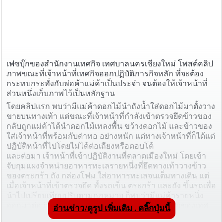
เฟซบุ๊กของสำนักงานเทศกิจ เทศบาลนครเชียงใหม่ โพสต์คลิป
ภาพขณะที่เจ้าหน้าที่เทศกิจออกปฏิบัติภารกิจหลัก ที่จะต้อง
กระทบกระทั่งกับพ่อค้าแม่ค้าเป็นประจำ จนต้องให้เจ้าหน้าที่
ส่วนหนึ่งเก็บภาพไว้เป็นหลักฐาน
โดยคลิปแรก พบว่ามีแม่ค้าดอกไม้นำถังน้ำใส่ดอกไม้มาตั้งวาง
ขายบนทางเท้า แต่ขณะที่เจ้าหน้าที่กำลังเข้าตรวจยึดข้าวของ
กลับถูกแม่ค้าได้นำดอกไม้เทลงพื้น ขว้างดอกไม้ และข้าวของ
ใส่เจ้าหน้าที่พร้อมกับด่าทอ อย่างหนัก แต่ทางเจ้าหน้าที่ก็ได้แต่
ปฏิบัติหน้าที่ไปโดยไม่ได้ต่อเถียงหรือตอบโต้
และต่อมา เจ้าหน้าที่เข้าปฏิบัติงานที่ตลาดเมืองใหม่ โดยเข้า
จับกุมแผงจำหน่ายอาหารทะเลรายหนึ่งที่ยึดทางเท้าวางข้าว
ของตระกร้า ถัง กล่องโฟม ใส่อาหารทะเลจนเต็มทางเดิน แต่
เมื่อเจ้าหน้าที่เข้าตรวจยึด ทั้งรถเข็น ตระกร้า และถัง ขึ้นรถเพื่อ
นำไปเปรียบเทียบปรับตามกฏหมาย ก็พบว่ามีแม่ค้ารายหนึ่ง
ออกมาต่อว่าพร้อมกับพยายามดึงข้าวของบนหลังรถของเทศ
อ่านข่าว/ดูรูป เพิ่มเติม . คลิ๊กปุ่มนี้
กิจลงมาคืน และเกิดการกระทบกระทั่งกันอีกทั้งมีการเทอาหาร