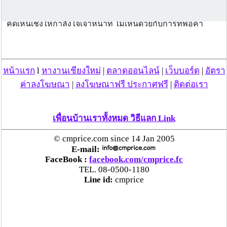
ทะเลลงกับพื้นเหมือนการทำลายข้าวของ / หลังจากที่นำมา
โพสต์ลงเพจของทางสำนักงานเทศกิจฯ ก็มีผู้เข้ามาแสดงความ
คิดเห็นเชิงให้กำลังใจเจ้าหน้าที่ ไม่เห็นด้วยกับการที่พ่อค้า
แม่ค้าฉวยโอกาสใช้พื้นที่สาธารณะอย่างทางเท้าเป็นเป็นพื้นที่
ขายของ บางส่วนก็บอกว่าชาวบ้านเองต้องลงไปเดินบนถนน
เนื่องจากมีการวางสิ่งของ และสินค้าเกะกะทางเดิน แต่ก็มีเพียง
ส่วนน้อยเท่านั้นที่เห็นใจแม่ค้า
หน้าแรก
l
หางานเชียงใหม่
|
ตลาดออนไลน์
|
เว็บบอร์ด
|
อัตรา
ค่าลงโฆษณา
|
ลงโฆษณาฟรี ประกาศฟรี
|
ติดต่อเรา
วันที่ 03 ต.ค. 60 08:07:16 , ดู 15391 ครั้ง
เพื่อนบ้านเราทั้งหมด วิธีแลก Link
กระทู้/ข่าว อื่นๆ ที่น่าสนใจ ในเว็บไซต์ cmprice.com
ชื่นชม ตำรวจแม่ทาลำพูน ช่วยสาวลำพูนเหยื่อมิจฯ
© cmprice.com since 14 Jan 2005
หวิดสูญเงินเกือบสองแสน โชคดีรู้ตัวเร็ว! รีบแจ้งตร.
E-mail:
ประสาน สตช.สายด่วน 1441 อายัดบัญชี-ตามเงินได้
FaceBook :
facebook.com/cmprice.fc
คืนครบ
TEL. 08-0500-1180
Line id:
cmprice
ตร.สภ.เมืองลำพูน ยึดยาบ้ากว่า 700 เม็ด หลังชาว
บ้านแจ้งพบถุงพลาสติกพันเทปสีดำต้องสงสัยในสวน
ลำไย