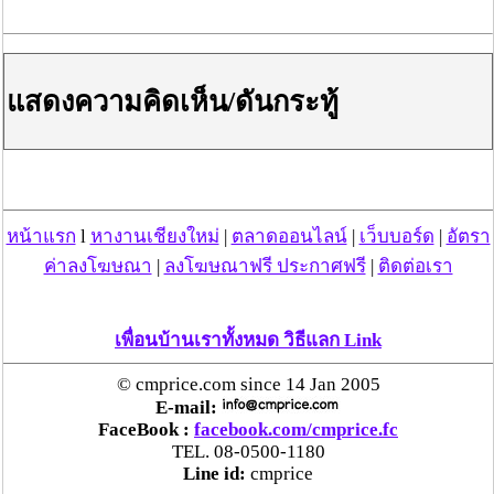
หวิดสูญเงินเกือบสองแสน โชคดีรู้ตัวเร็ว! รีบแจ้งตร.
ประสาน สตช.สายด่วน 1441 อายัดบัญชี-ตามเงินได้
คืนครบ
แสดงความคิดเห็น/ดันกระทู้
ตร.สภ.เมืองลำพูน ยึดยาบ้ากว่า 700 เม็ด หลังชาว
บ้านแจ้งพบถุงพลาสติกพันเทปสีดำต้องสงสัยในสวน
ลำไย
แม่สะเรียง ลุยตรวจ “สกุชชี่“ ของเล่นอันตราย พบไร้
หน้าแรก
l
หางานเชียงใหม่
|
ตลาดออนไลน์
|
เว็บบอร์ด
|
อัตรา
มาตรฐานเสี่ยงอันตราย สั่งห้ามขาย-เตือนภัยผู้
ค่าลงโฆษณา
|
ลงโฆษณาฟรี ประกาศฟรี
|
ติดต่อเรา
ปกครองเฝ้าระวังบุตรหลาน
“ลาว” ส่ง “24 คนไทย” กลับประเทศผ่านด่าน
เพื่อนบ้านเราทั้งหมด วิธีแลก Link
เชียงของ เพื่อดำเนินการตามกฎหมาย พบส่วนใหญ่มี
เอี่ยวแก๊งคอลเซ็นเตอร์
© cmprice.com since 14 Jan 2005
E-mail:
FaceBook :
facebook.com/cmprice.fc
“ตรีนุช” เปิดตัวระบบ “e-WorkPermit” ลงทะเบียน
TEL. 08-0500-1180
แรงงานต่างด้าวออนไลน์ ให้บริการ 24 ชั่วโมงทั่ว
Line id:
cmprice
ประเทศ เริ่ม 13 ต.ค. นี้