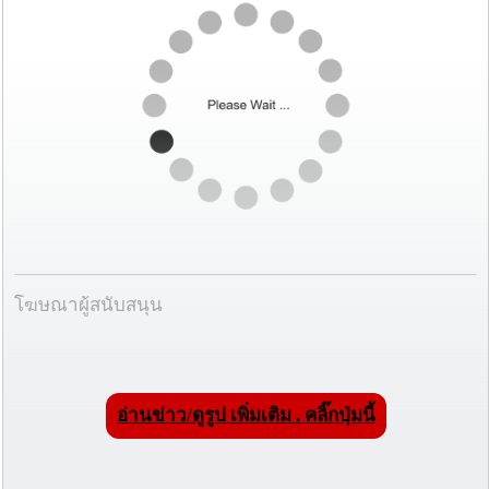
โฆษณาผู้สนับสนุน
อ่านข่าว/ดูรูป เพิ่มเติม . คลิ๊กปุ่มนี้