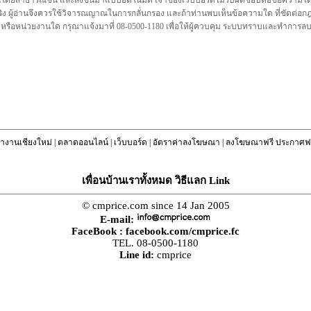
นโดยสาธารณชน และส่งขึ้นมาแบบอัตโนมัติ เจ้าของเว็บบอร์ดไม่รับผิดชอบต่อข้อความใดๆทั
ชื่อจริง ผู้อ่านจึงควรใช้วิจารณญาณในการกลั่นกรอง และถ้าท่านพบเห็นข้อความใด ที่ขัดต่
คล หรือหน่วยงานใด กรุณาแจ้งมาที่ 08-0500-1180 เพื่อให้ผู้ควบคุม ระบบทราบและทำการ
างานเชียงใหม่
|
ตลาดออนไลน์
|
เว็บบอร์ด
|
อัตราค่าลงโฆษณา
|
ลงโฆษณาฟรี ประกาศฟร
เพื่อนบ้านเราทั้งหมด วิธีแลก Link
© cmprice.com since 14 Jan 2005
E-mail:
FaceBook :
facebook.com/cmprice.fc
TEL. 08-0500-1180
Line id:
cmprice