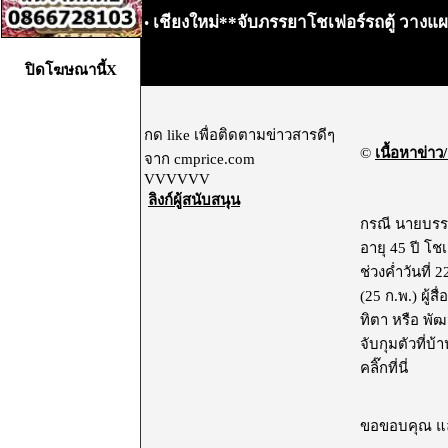
เชียงใหม่**จับภรรยาโชเฟอร์รถตู้ วางแผนส
•
ปิดโฆษณานี้X
กด like เพื่อติดตามข่าวสารดีๆ
©
เนื้อหาข่าว/
จาก cmprice.com
VVVVVV
ลิงก์ผู้สนับสนุน
กรณี นายบรรล
อายุ 45 ปี โช
ช่วงค่ำวันที่
(25 ก.พ.) ผู้
ทิตา หรือ พัฒ
จับกุมตัวที่บ้
คลิ๊กที่นี่
ไม่แ
ขอขอบคุณ และ