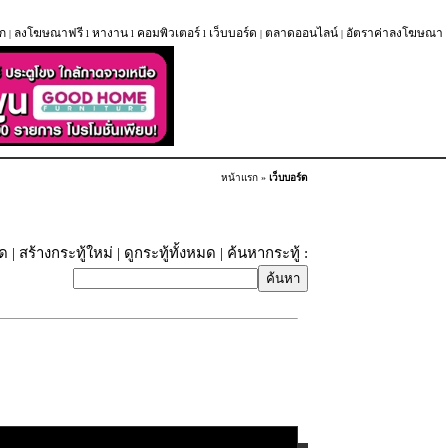
ก
ลงโฆษณาฟรี
หางาน
คอมพิวเตอร์
เว็บบอร์ด
ตลาดออนไลน์
อัตราค่าลงโฆษณา
|
l
l
l
|
|
หน้าแรก
»
เว็บบอร์ด
ุด
|
สร้างกระทู้ใหม่
|
ดูกระทู้ทั้งหมด
| ค้นหากระทู้ :