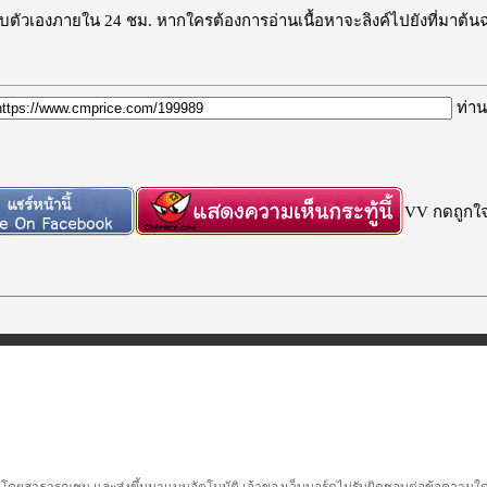
ะลบตัวเองภายใน 24 ชม. หากใครต้องการอ่านเนื้อหาจะลิงค์ไปยังที่มาต้น
ท่าน
VV กดถูกใจก