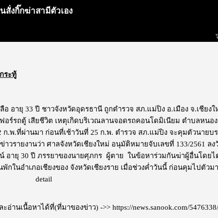
ั่งกิ๊กฆ่าสามีตัวเอง
กระทู้
ือ อายุ 33 ปี ชาวจังหวัดอุดรธานี ถูกตำรวจ สภ.แม่ปิง อ.เมือง จ.เชีย
เฟอร์รถตู้ เสียชีวิต เหตุเกิดบริเวณลานจอดรถคอนโดมิเนียม ตำบลหนองป่า
 22 ก.พ.ที่ผ่านมา ก่อนที่เช้าวันที่ 25 ก.พ. ตำรวจ สภ.แม่ปิง จะคุมตั
สื่อข่าวรายงานว่า ศาลจังหวัดเชียงใหม่ อนุมัติหมายจับเลขที่ 133/2561 ลงว
น์ อายุ 30 ปี ภรรยาของนายศุภกร ผู้ตาย ในข้อหาร่วมกันฆ่าผู้อื่นโดยไ
านพักในอำเภอเชียงของ จังหวัดเชียงราย เมื่อช่วงค่ำวันนี้ ก่อนคุมไปตัวมาสอ
สดงโฆษณา
detail
อ่านเนื้อหาได้ที่(ที่มาของข่าว) ->>
https://news.sanook.com/5476338