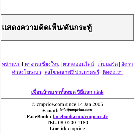
ลำไย
แม่สะเรียง ลุยตรวจ “สกุชชี่“ ของเล่นอันตราย พบไร้
แสดงความคิดเห็น/ดันกระทู้
มาตรฐานเสี่ยงอันตราย สั่งห้ามขาย-เตือนภัยผู้
ปกครองเฝ้าระวังบุตรหลาน
“ลาว” ส่ง “24 คนไทย” กลับประเทศผ่านด่าน
เชียงของ เพื่อดำเนินการตามกฎหมาย พบส่วนใหญ่มี
เอี่ยวแก๊งคอลเซ็นเตอร์
หน้าแรก
l
หางานเชียงใหม่
|
ตลาดออนไลน์
|
เว็บบอร์ด
|
อัตรา
ค่าลงโฆษณา
|
ลงโฆษณาฟรี ประกาศฟรี
|
ติดต่อเรา
“ตรีนุช” เปิดตัวระบบ “e-WorkPermit” ลงทะเบียน
แรงงานต่างด้าวออนไลน์ ให้บริการ 24 ชั่วโมงทั่ว
เพื่อนบ้านเราทั้งหมด วิธีแลก Link
ประเทศ เริ่ม 13 ต.ค. นี้
© cmprice.com since 14 Jan 2005
คพ. เผยผลตรวจคุณภาพน้ำแม่น้ำกก-แม่น้ำสาย-
E-mail:
แม่น้ำรวก-แม่น้ำโขง พื้นที่เชียงใหม่-เชียงราย ครั้งที่
FaceBook :
facebook.com/cmprice.fc
TEL. 08-0500-1180
8 “พบสารหนูสูงเกินค่ามาตรฐาน“
Line id:
cmprice