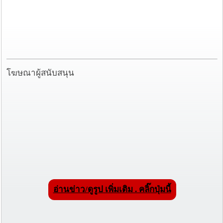
โฆษณาผู้สนับสนุน
อ่านข่าว/ดูรูป เพิ่มเติม . คลิ๊กปุ่มนี้