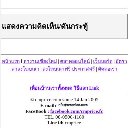
แสดงความคิดเห็น/ดันกระทู้
หน้าแรก
l
หางานเชียงใหม่
|
ตลาดออนไลน์
|
เว็บบอร์ด
|
อัตรา
ค่าลงโฆษณา
|
ลงโฆษณาฟรี ประกาศฟรี
|
ติดต่อเรา
วันที่ 20 พ.ค. 62 13:02:57 , ดู 3461 ครั้ง
เพื่อนบ้านเราทั้งหมด วิธีแลก Link
กระทู้/ข่าว อื่นๆ ที่น่าสนใจ ในเว็บไซต์ cmprice.com
ชื่นชม ตำรวจแม่ทาลำพูน ช่วยสาวลำพูนเหยื่อมิจฯ
© cmprice.com since 14 Jan 2005
E-mail:
หวิดสูญเงินเกือบสองแสน โชคดีรู้ตัวเร็ว! รีบแจ้งตร.
FaceBook :
facebook.com/cmprice.fc
ประสาน สตช.สายด่วน 1441 อายัดบัญชี-ตามเงินได้
TEL. 08-0500-1180
คืนครบ
Line id:
cmprice