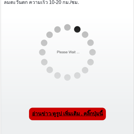
ลมตะวันตก ความเร็ว 10-20 กม./ชม.
อ่านข่าว/ดูรูป เพิ่มเติม . คลิ๊กปุ่มนี้