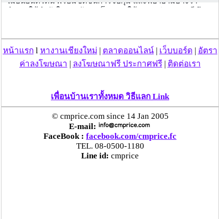
ไม่ยืนยันตัวตน พร้อมขัดขืนการจับกุม และพยายามอ้างว่า
ตำรวจใช้กำลังในการจับกุม โดย ตร.ใช้เวลากว่า 10 นาที จึง
สามารถใส่กุญแจมือผู้ต้องหาได้
เบื้องต้น นายสมศักดิ์ ปฏิเสธว่า ไม่มีส่วนเกี่ยวข้องกับการค้ายา
เสพติด แต่ยอมรับว่า พาลูกบ้านไปเปิดบัญชีธนาคารจริง เพราะ
หน้าแรก
l
หางานเชียงใหม่
|
ตลาดออนไลน์
|
เว็บบอร์ด
|
อัตรา
ที่ผ่านจะช่วยเหลือลูกบ้านในเรื่องการทำธุรกรรมทางการเงิน
ซึ่งบัญชีธนาคารที่ลูกบ้านเปิดนั้นไม่ได้มีส่วนเกี่ยวข้องกับตัวเอง
ค่าลงโฆษณา
|
ลงโฆษณาฟรี ประกาศฟรี
|
ติดต่อเรา
และเป็นการเปิดด้วยความเต็มใจ ไม่ได้มีการว่าจ้าง
แต่ขัดแย้งกับข้อมูลการสืบสวนของตำรวจปราบปรามยาเสพติด
ที่พบว่านายสมศักดิ์ มีพฤติกรรมว่าจ้างให้ลูกบ้านไปเปิดบัญชี
เพื่อนบ้านเราทั้งหมด วิธีแลก Link
ธนาคารเพื่อใช้รับโอนเงินจากเครือข่ายค้ายาเสพติด ของกลุ่ม
"นายวีระ หมื่นจะดา" ผู้ต้องหารายสำคัญคดีค้ายาเสพติด ซึ่ง
© cmprice.com since 14 Jan 2005
ขณะนี้อยู่ระหว่างหลบหนี โดยผู้ที่เปิดบัญชีจะได้รับค่าจ้างบัญชี
E-mail:
ละ 1,000-2,000 บาท
FaceBook :
facebook.com/cmprice.fc
TEL. 08-0500-1180
โดยมีข้อมูลว่าปลายปี 2558 ระยะเวลา 4-5 เดือน พบเงิน
Line id:
cmprice
หมุนเวียนกว่า 500 ล้านบาท โดยมีการจ้างลูกบ้านกว่า 30 คน
ไปเปิดบัญชีธนาคาร เพื่อรองรับเงินค่ายาเสพติดจากเครือข่าย
ทั่วประเทศ ก่อนโอนไปยังต้นทางยาเสพติด และผู้ผลิตใน
ประเทศเพื่อนบ้าน
นอกจากนี้ตำรวจยังสามารถจับ นายจรูญโรจน์ สาครคีรี ซึ่ง
เป็นลูกชายของนายสมศักดิ์ ถูกออกหมายจับในข้อหาเดียวกัน