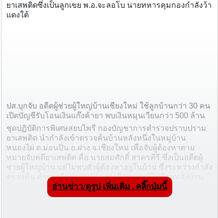
ยาเสพติดซึ่งเป็นลูกเขย พ.อ.จะลอโบ นายทหารคุมกองกำลังว้า
แดงใต้
ปส.บุกจับ อดีตผู้ช่วยผู้ใหญ่บ้านเชียงใหม่ ใช้ลูกบ้านกว่า 30 คน
เปิดบัญชีรับโอนเงินแก๊งค้ายา พบเงินหมุนเวียนกว่า 500 ล้าน
ชุดปฏิบัติการพิเศษสยบไพรี กองบัญชาการตำรวจปราบปราม
ยาเสพติด นำกำลังเข้าตรวจค้นบ้านหลังหนึ่งในหมู่บ้าน
หนองไผ่ ต.ม่อนปิ่น อ.ฝาง จ.เชียงใหม่ เพื่อจับผู้ต้องหาตาม
หมายจับคดียาเสพติด คือ นายสมศักดิ์ สาครคีรี ซึ่งเป็นอดีตผู้
ช่วยผู้ใหญ่บ้าน แต่ไม่พบตัวผู้ต้องหาอยู่ในบ้าน ซึ่งระหว่างกำลัง
ตรวจค้น ตำรวจอีกชุดพบผู้ต้องหาวิ่งหลบหนีไปด้านหลังบ้าน
อ่านข่าว/ดูรูป เพิ่มเติม . คลิ๊กปุ่มนี้
จึงปิดล้อมจับตัวได้ จึงคุมตัวมาพร้อมแจ้งหมายจับข้อหาสมคบ
กันฟอกเงินเกี่ยวกับยาเสพติด
โดยระหว่างที่ตำรวจแจ้งหมายจับ ผู้ต้องหาพยายามปฏิเสธและ