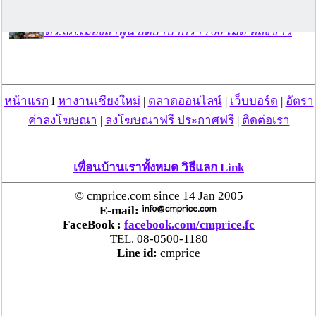
ตร.สภ.เมืองลำพูน ยึดยาบ้ากว่า 700 เม็ด หลังชาว
บ้านแจ้งพบถุงพลาสติกพันเทปสีดำต้องสงสัยในสวน
ลำไย
หน้าแรก
l
หางานเชียงใหม่
|
ตลาดออนไลน์
|
เว็บบอร์ด
|
อัตรา
แม่สะเรียง ลุยตรวจ “สกุชชี่“ ของเล่นอันตราย พบไร้
มาตรฐานเสี่ยงอันตราย สั่งห้ามขาย-เตือนภัยผู้
ค่าลงโฆษณา
|
ลงโฆษณาฟรี ประกาศฟรี
|
ติดต่อเรา
ปกครองเฝ้าระวังบุตรหลาน
เพื่อนบ้านเราทั้งหมด วิธีแลก Link
“ลาว” ส่ง “24 คนไทย” กลับประเทศผ่านด่าน
เชียงของ เพื่อดำเนินการตามกฎหมาย พบส่วนใหญ่มี
© cmprice.com since 14 Jan 2005
เอี่ยวแก๊งคอลเซ็นเตอร์
E-mail:
FaceBook :
facebook.com/cmprice.fc
TEL. 08-0500-1180
“ตรีนุช” เปิดตัวระบบ “e-WorkPermit” ลงทะเบียน
Line id:
cmprice
แรงงานต่างด้าวออนไลน์ ให้บริการ 24 ชั่วโมงทั่ว
ประเทศ เริ่ม 13 ต.ค. นี้
คพ. เผยผลตรวจคุณภาพน้ำแม่น้ำกก-แม่น้ำสาย-