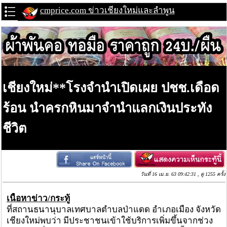
cmprice.com ข่าวเชียงใหม่และลำพูน
เชียงใหม่**โรงจำนำเปิดเผย ปชช.เดือด
ร้อน นำครกหินมาจำนำแลกเงินประทัง
ชีวิต
วันที่ 16 เม.ย. 63 09:42:31 , ดู 1255 ครั้ง
เนื้อหาข่าว/กระทู้
ที่สถานธนานุบาลเทศบาลตำบลป่าแดด อำเภอเมือง จังหวัด
เชียงใหม่พบว่า มีประชาชนเข้าใช้บริการเพิ่มขึ้นจากช่วง