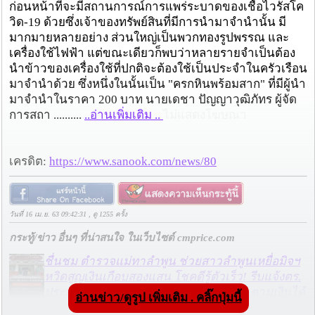
ก่อนหน้าที่จะมีสถานการณ์การแพร่ระบาดของเชื้อไวรัสโค
วิด-19 ด้วยซึ่งเจ้าของทรัพย์สินที่มีการนำมาจำนำนั้น มี
มากมายหลายอย่าง ส่วนใหญ่เป็นพวกทองรูปพรรณ และ
เครื่องใช้ไฟฟ้า แต่ขณะเดียวก็พบว่าหลายรายจำเป็นต้อง
นำข้าวของเครื่องใช้ที่ปกติจะต้องใช้เป็นประจำในครัวเรือน
มาจำนำด้วย ซึ่งหนึ่งในนั้นเป็น "ครกหินพร้อมสาก" ที่มีผู้นำ
มาจำนำในราคา 200 บาท นายเดชา ปัญญาวุฒิภัทร ผู้จัด
การสถา ..........
..อ่านเพิ่มเติม ..
ไม่แสดงโฆษณา
เครดิต:
https://www.sanook.com/news/80
วันที่ 16 เม.ย. 63 09:42:31 , ดู 1255 ครั้ง
กระทู้/ข่าว อื่นๆ ที่น่าสนใจ ในเว็บไซต์ cmprice.com
ชื่นชม ตำรวจแม่ทาลำพูน ช่วยสาวลำพูนเหยื่อมิจฯ
หวิดสูญเงินเกือบสองแสน โชคดีรู้ตัวเร็ว! รีบแจ้งตร.
ประสาน สตช.สายด่วน 1441 อายัดบัญชี-ตามเงินได้
อ่านข่าว/ดูรูป เพิ่มเติม . คลิ๊กปุ่มนี้
คืนครบ