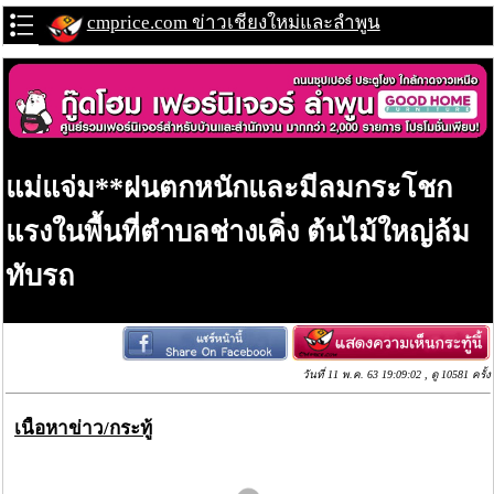
cmprice.com ข่าวเชียงใหม่และลำพูน
แม่แจ่ม**ฝนตกหนักและมีลมกระโชก
แรงในพื้นที่ตำบลช่างเคิ่ง ต้นไม้ใหญ่ล้ม
ทับรถ
วันที่ 11 พ.ค. 63 19:09:02 , ดู 10581 ครั้ง
เนื้อหาข่าว/กระทู้