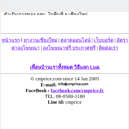
ไม่มีอาการมาก่อนหน้านี้ เดินทางกลับบ้าน จ.เชียงใหม่ วัน
ที่ 2 พ.ค. พร้อมลูกและภรรยา ได้รับการตรวจหาเชื้อจากการ
ดำเนินการของ อสม. ในพื้นที่ จ.เชียงใหม่
#ศูนย์ข้อมูลCOVID19
#กระทรวงสาธารณสุข
#อยู่บ้านหยุดเชื้อเพื่อชาติ
หน้าแรก
l
หางานเชียงใหม่
|
ตลาดออนไลน์
|
เว็บบอร์ด
|
อัตรา
#ชีวิตวิถีใหม่
ค่าลงโฆษณา
|
ลงโฆษณาฟรี ประกาศฟรี
|
ติดต่อเรา
เพื่อนบ้านเราทั้งหมด วิธีแลก Link
© cmprice.com since 14 Jan 2005
E-mail:
FaceBook :
facebook.com/cmprice.fc
TEL. 08-0500-1180
Line id:
cmprice