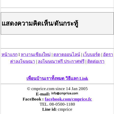
แสดงความคิดเห็น/ดันกระทู้
หน้าแรก
l
หางานเชียงใหม่
|
ตลาดออนไลน์
|
เว็บบอร์ด
|
อัตรา
วันที่ 18 พ.ค. 63 11:26:55 , ดู 1733 ครั้ง
ค่าลงโฆษณา
|
ลงโฆษณาฟรี ประกาศฟรี
|
ติดต่อเรา
กระทู้/ข่าว อื่นๆ ที่น่าสนใจ ในเว็บไซต์ cmprice.com
ชื่นชม ตำรวจแม่ทาลำพูน ช่วยสาวลำพูนเหยื่อมิจฯ
เพื่อนบ้านเราทั้งหมด วิธีแลก Link
หวิดสูญเงินเกือบสองแสน โชคดีรู้ตัวเร็ว! รีบแจ้งตร.
ประสาน สตช.สายด่วน 1441 อายัดบัญชี-ตามเงินได้
© cmprice.com since 14 Jan 2005
คืนครบ
E-mail:
FaceBook :
facebook.com/cmprice.fc
TEL. 08-0500-1180
ตร.สภ.เมืองลำพูน ยึดยาบ้ากว่า 700 เม็ด หลังชาว
Line id:
cmprice
บ้านแจ้งพบถุงพลาสติกพันเทปสีดำต้องสงสัยในสวน