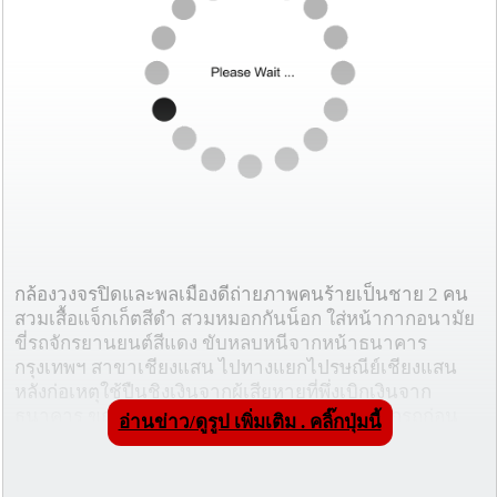
กล้องวงจรปิดและพลเมืองดีถ่ายภาพคนร้ายเป็นชาย 2 คน
สวมเสื้อแจ็กเก็ตสีดำ สวมหมอกกันน็อก ใส่หน้ากากอนามัย
ขี่รถจักรยานยนต์สีแดง ขับหลบหนีจากหน้าธนาคาร
กรุงเทพฯ สาขาเชียงแสน ไปทางแยกไปรษณีย์เชียงแสน
หลังก่อเหตุใช้ปืนชิงเงินจากผู้เสียหายที่พึ่งเบิกเงินจาก
ธนาคาร ขณะขึ้นรถยนต์ โดยคนร้ายเคาะกระจกรถก่อน
อ่านข่าว/ดูรูป เพิ่มเติม . คลิ๊กปุ่มนี้
บอกให้ส่งเงินมาและขี่มอเตอร์ไซค์หลบหนีไป
•