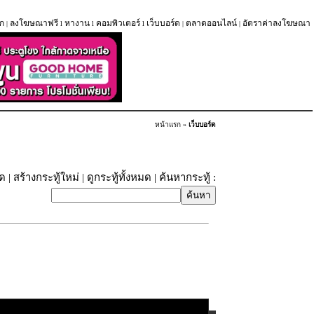
ก
ลงโฆษณาฟรี
หางาน
คอมพิวเตอร์
เว็บบอร์ด
ตลาดออนไลน์
อัตราค่าลงโฆษณา
|
l
l
l
|
|
หน้าแรก
»
เว็บบอร์ด
ุด
|
สร้างกระทู้ใหม่
|
ดูกระทู้ทั้งหมด
| ค้นหากระทู้ :