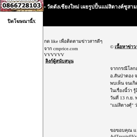
วัดดังเชียงใหม่ เผยรูปปั้นแม่สิตางค์ชู
•
ปิดโฆษณานี้X
กด like เพื่อติดตามข่าวสารดีๆ
©
เนื้อหาข่าว/
จาก cmprice.com
VVVVVV
ลิงก์ผู้สนับสนุน
จากกรณีโลกออน
อ.สันป่าตอง จ
พบเห็น จนเกิ
ในเรื่องนี้ว่า
วันที่ 13 ก.ย
"แม่สิตางศุ์" 
แสดงโฆษณา
ขอขอบคุณ และ
AdTavojv0Vs