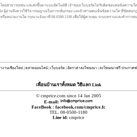
นโดยสาธารณชน และส่งขึ้นมาแบบอัตโนมัติ เจ้าของเว็บบอร์ดไม่รับผิดชอบต่อข้อความใดๆทั
ชื่อจริง ผู้อ่านจึงควรใช้วิจารณญาณในการกลั่นกรอง และถ้าท่านพบเห็นข้อความใด ที่ขัดต่
คล หรือหน่วยงานใด กรุณาแจ้งมาที่ 08-0500-1180 เพื่อให้ผู้ควบคุม ระบบทราบและทำการ
างานเชียงใหม่
|
ตลาดออนไลน์
|
เว็บบอร์ด
|
อัตราค่าลงโฆษณา
|
ลงโฆษณาฟรี ประกาศฟร
เพื่อนบ้านเราทั้งหมด วิธีแลก Link
© cmprice.com since 14 Jan 2005
E-mail:
FaceBook :
facebook.com/cmprice.fc
TEL. 08-0500-1180
Line id:
cmprice