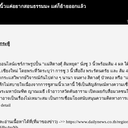
สามนิ้วแค่อยากสอนธรรมมะ แต่ก็ย้ายออกแล้ว
กระทู้
ไลน์แชร์ภาพรูปปั้น "แม่สิตางศุ์ ส้มหยุด" นั่งชู 3 นิ้วพร้อมส้ม 4 ผล ใ
.เชียงใหม่ โดยพระที่วัดระบุว่า การชู 3 นิ้วสื่อถึง พระรัตนตรัย และ ส้ม 
ดกระแสวิพากษ์วิจารณ์กันไปต่าง ๆ นานา จนทาง สิตางศุ์ บัวทอง หรือ "แ
 รู้สึกไม่สบายใจเนื่องจากการชูสามนิ้วเวลานี้ ใช้เป็นสัญลักษณ์ทางความเชื่อท
. พระมหาบัณฑิต ญาณเมธี เจ้าอาวาสวัดคันธาราม เปิดเผยกับสื่อมวลชนในพื้นท
ว่าอาจเป็นเรื่องไม่เหมาะสม เป็นการเชื่อมโยงสนับสนุนความคิดทางการเมือง ดั
detail
อ่านเนื้อหาได้ที่(ที่มาของข่าว) ->>
https://www.dailynews.co.th/reg
6By4tqNh