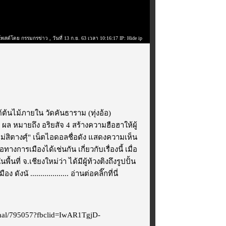
โพสต์โดย กรรมกรข่าว
, วันที่ 13 ก.ย. 63 เวลา 10:16:17 IP: Hide ip
ต้ต้นไม้ภายใน วัดคันธาราม (ทุ่งอ้อ)
4 ผล หมายถึง อริยสัจ 4 สร้างความฮือฮาให้ผู้
ม่สิตางศุ์" เน็ตไอดอลชื่อดัง แสดงความเห็น
างการเมืองได้เช่นกัน เกี่ยวกับเรื่องนี้ เมื่อ
ี่ จ.เชียงใหม่ว่า ได้มีผู้ท้วงติงถึงรูปปั้น
งนั ...................
อ่านต่อคลิ๊กที่นี่
ไม่
ional/795057?fbclid=IwAR1TgjD-