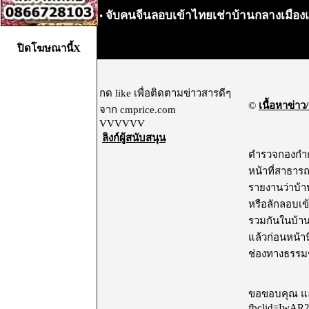
จับคนจีนลอบเข้าไทยเช่าบ้านกลางเมืองเ
•
ปิดโฆษณานี้X
กด like เพื่อติดตามข่าวสารดีๆ
©
เนื้อหาข่าว/
จาก cmprice.com
VVVVVV
ลิงก์ผู้สนับสนุน
ตำรวจกองกำกั
หน้าที่สาธารณ
รายงานว่าบ้า
หรือลักลอบเข
รวมกันในบ้าน
แล้วก่อนหน้า
ช่องทางธรรมชาต
ขอขอบคุณ และ
fbclid=IwA