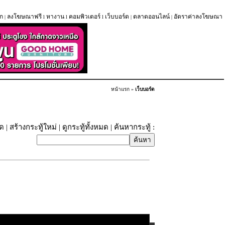
ก
ลงโฆษณาฟรี
หางาน
คอมพิวเตอร์
เว็บบอร์ด
ตลาดออนไลน์
อัตราค่าลงโฆษณา
|
l
l
l
|
|
หน้าแรก
»
เว็บบอร์ด
ุด
|
สร้างกระทู้ใหม่
|
ดูกระทู้ทั้งหมด
| ค้นหากระทู้ :