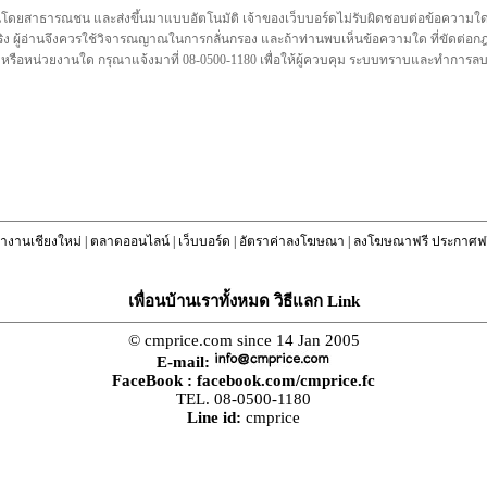
นโดยสาธารณชน และส่งขึ้นมาแบบอัตโนมัติ เจ้าของเว็บบอร์ดไม่รับผิดชอบต่อข้อความใดๆทั
ชื่อจริง ผู้อ่านจึงควรใช้วิจารณญาณในการกลั่นกรอง และถ้าท่านพบเห็นข้อความใด ที่ขัดต่
คล หรือหน่วยงานใด กรุณาแจ้งมาที่ 08-0500-1180 เพื่อให้ผู้ควบคุม ระบบทราบและทำการ
างานเชียงใหม่
|
ตลาดออนไลน์
|
เว็บบอร์ด
|
อัตราค่าลงโฆษณา
|
ลงโฆษณาฟรี ประกาศฟร
เพื่อนบ้านเราทั้งหมด วิธีแลก Link
© cmprice.com since 14 Jan 2005
E-mail:
FaceBook :
facebook.com/cmprice.fc
TEL. 08-0500-1180
Line id:
cmprice