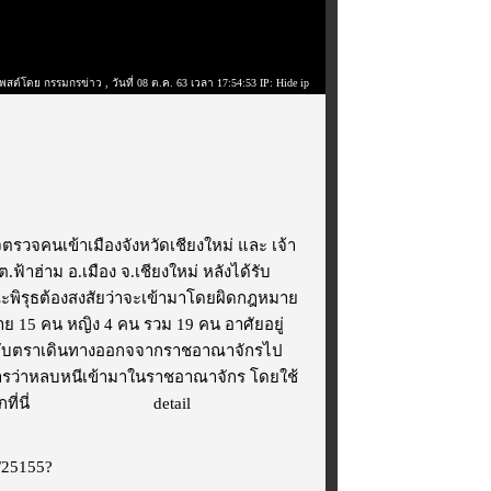
พสต์โดย กรรมกรข่าว
, วันที่ 08 ต.ค. 63 เวลา 17:54:53 IP: Hide ip
วจคนเข้าเมืองจังหวัดเชียงใหม่ และ เจ้า
.ฟ้าฮ่าม อ.เมือง จ.เชียงใหม่ หลังได้รับ
ณะพิรุธต้องสงสัยว่าจะเข้ามาโดยผิดกฎหมาย
 15 คน หญิง 4 คน รวม 19 คน อาศัยอยู่
ประทับตราเดินทางออกจจากราชอาณาจักรไป
ห้การว่าหลบหนีเข้ามาในราชอาณาจักร โดยใช้
ที่นี่
ไม่แสดงโฆษณา
detail
l/25155?