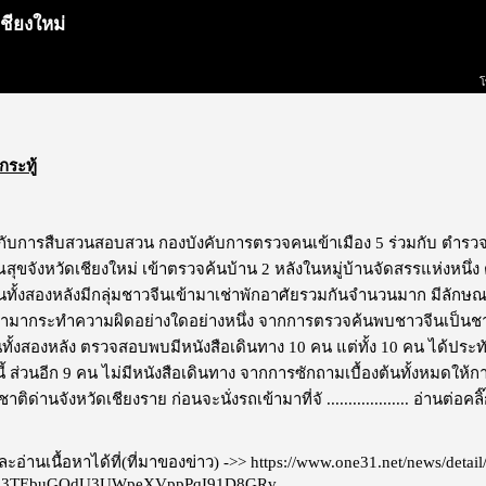
ชียงใหม่
โ
กระทู้
บการสืบสวนสอบสวน กองบังคับการตรวจคนเข้าเมือง 5 ร่วมกับ ตำรวจตร
สุขจังหวัดเชียงใหม่ เข้าตรวจค้นบ้าน 2 หลังในหมู่บ้านจัดสรรแห่งหนึ่ง ต
นทั้งสองหลังมีกลุ่มชาวจีนเข้ามาเช่าพักอาศัยรวมกันจำนวนมาก มีลักษ
้ามากระทำความผิดอย่างใดอย่างหนึ่ง จากการตรวจค้นพบชาวจีนเป็นชาย
ทั้งสองหลัง ตรวจสอบพบมีหนังสือเดินทาง 10 คน แต่ทั้ง 10 คน ได้
นี้ ส่วนอีก 9 คน ไม่มีหนังสือเดินทาง จากการซักถามเบื้องต้นทั้งหมดใ
ิด่านจังหวัดเชียงราย ก่อนจะนั่งรถเข้ามาที่จั ...................
อ่านต่อคลิ๊ก
อ่านเนื้อหาได้ที่(ที่มาของข่าว) ->>
https://www.one31.net/news/detai
R23TEbuGQdU3UWpeXVppPqI91D8GRv