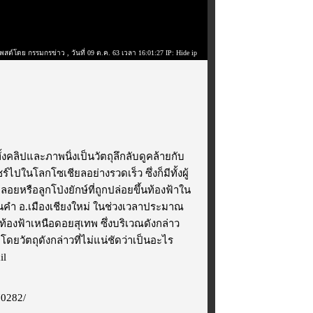
พสต์โดย กรรมกรข่าว
, วันที่ 09 ต.ค. 63 เวลา 16:01:27 IP: Hide ip
งคลิปและภาพนิ่งเป็นวัตถุลึกลับดูคล้ายกับ
ไปในโลกโซเชียลอย่างรวดเร็ว ซึ่งก็มีทั้งผู้
หรือลูกโป่งยักษ์ที่ถูกปล่อยขึ้นท้องฟ้าใน
คำ อ.เมืองเชียงใหม่ ในช่วงเวลาประมาณ
้องฟ้าเหนือดอยสุเทพ ซึ่งบริเวณดังกล่าว
ยวัตถุดังกล่าวที่ไม่แน่ชัดว่าเป็นอะไร
il
70282/