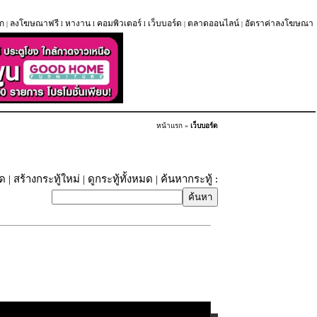
ก
ลงโฆษณาฟรี
หางาน
คอมพิวเตอร์
เว็บบอร์ด
ตลาดออนไลน์
อัตราค่าลงโฆษณา
|
l
l
l
|
|
หน้าแรก
»
เว็บบอร์ด
ุด
|
สร้างกระทู้ใหม่
|
ดูกระทู้ทั้งหมด
| ค้นหากระทู้ :