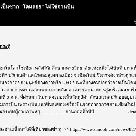
นใจเป็นซาก "โคมลอย" ไม่ใช่จานบิน
โ
กระทู้
อฮาในโลกโซเชียล หลังมีนักศึกษามหายวิทยาลัยแห่งหนึ่ง ได้บันทึกภาพทั้
้า บริเวณด้านหน้าดอยสุเทพ อ.เมือง จ.เชียงใหม่ ซึ่งภาพดังกล่าวถูกแชร์
ป็นยานอวกาศของมนุษย์ต่างดาวหรือ UFO ขณะที่บางคนบอกว่าอาจเป็นโคมลอย
ล่าว จากการตรวจสอบพบว่าภาพดังกล่าวถ่ายจากอาคารสูงบริเวณแยกริน
นที่ 8 ต.ค. ที่ผ่านมา ในภาพจะมองเห็นวัตถุสีดำ ลักษณะกลมรีลอยอยู่บนท
มการบิน เพราะเป็นแนวขึ้นลงของเครื่องบินจากท่าอากาศยานเชียงใหม่ โด
ะทั่งผู้ถ่ายภาพหยุ ...................
อ่านต่อคลิ๊กที่นี่
ไม่แสดงโฆษณา
deta
อ่านเนื้อหาได้ที่(ที่มาของข่าว) ->>
https://www.sanook.com/news/82