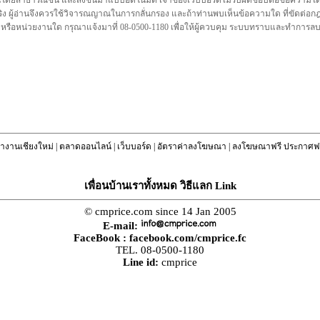
นโดยสาธารณชน และส่งขึ้นมาแบบอัตโนมัติ เจ้าของเว็บบอร์ดไม่รับผิดชอบต่อข้อความใดๆทั
ชื่อจริง ผู้อ่านจึงควรใช้วิจารณญาณในการกลั่นกรอง และถ้าท่านพบเห็นข้อความใด ที่ขัดต่
คล หรือหน่วยงานใด กรุณาแจ้งมาที่ 08-0500-1180 เพื่อให้ผู้ควบคุม ระบบทราบและทำการ
างานเชียงใหม่
|
ตลาดออนไลน์
|
เว็บบอร์ด
|
อัตราค่าลงโฆษณา
|
ลงโฆษณาฟรี ประกาศฟร
เพื่อนบ้านเราทั้งหมด วิธีแลก Link
© cmprice.com since 14 Jan 2005
E-mail:
FaceBook :
facebook.com/cmprice.fc
TEL. 08-0500-1180
Line id:
cmprice