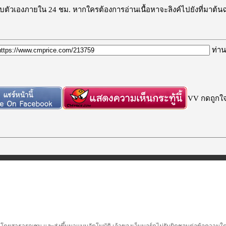
ะลบตัวเองภายใน 24 ชม. หากใครต้องการอ่านเนื้อหาจะลิงค์ไปยังที่มาต้น
ท่าน
VV กดถูกใจก