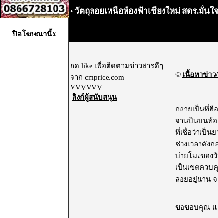
วัตถุลอยเหนือท้องฟ้าเชียงใหม่ สดร.มั่
•
ปิดโฆษณานี้X
กด like เพื่อติดตามข่าวสารดีๆ
©
เนื้อหาข่าว/
จาก cmprice.com
VVVVVV
ลิงก์ผู้สนับสนุน
กลายเป็นที่ฮื
จานบินบนท้องฟ
ที่เชื่อว่าเ
ช่วงเวลาดังก
บ่ายโมงของวั
เป็นเขตควบคุ
ลอยอยู่นาน จนกร
ขอขอบคุณ และ