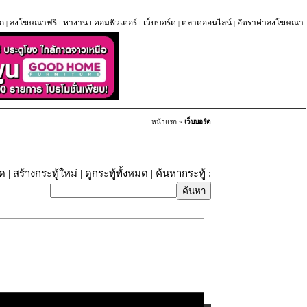
ก
ลงโฆษณาฟรี
หางาน
คอมพิวเตอร์
เว็บบอร์ด
ตลาดออนไลน์
อัตราค่าลงโฆษณา
|
l
l
l
|
|
หน้าแรก
»
เว็บบอร์ด
ุด
|
สร้างกระทู้ใหม่
|
ดูกระทู้ทั้งหมด
| ค้นหากระทู้ :