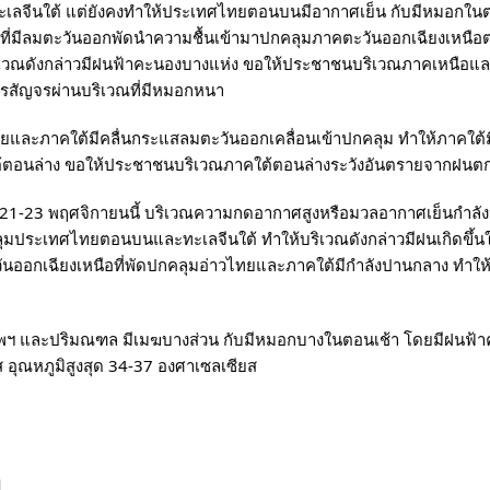
ลจีนใต้ แต่ยังคงทำให้ประเทศไทยตอนบนมีอากาศเย็น กับมีหมอกในต
ที่มีลมตะวันออกพัดนำความชื้นเข้ามาปกคลุมภาคตะวันออกเฉียงเหนื
ิเวณดังกล่าวมีฝนฟ้าคะนองบางแห่ง ขอให้ประชาชนบริเวณภาคเหนือและ
รสัญจรผ่านบริเวณที่มีหมอกหนา
ทยและภาคใต้มีคลื่นกระแสลมตะวันออกเคลื่อนเข้าปกคลุม ทำให้ภาคใต้
้ตอนล่าง ขอให้ประชาชนบริเวณภาคใต้ตอนล่างระวังอันตรายจากฝนตก
นที่ 21-23 พฤศจิกายนนี้ บริเวณความกดอากาศสูงหรือมวลอากาศเย็นกำ
มประเทศไทยตอนบนและทะเลจีนใต้ ทำให้บริเวณดังกล่าวมีฝนเกิดขึ้นใ
ันออกเฉียงเหนือที่พัดปกคลุมอ่าวไทยและภาคใต้มีกำลังปานกลาง ทำให
พฯ และปริมณฑล มีเมฆบางส่วน กับมีหมอกบางในตอนเช้า โดยมีฝนฟ้าคะน
 อุณหภูมิสูงสุด 34-37 องศาเซลเซียส
ย