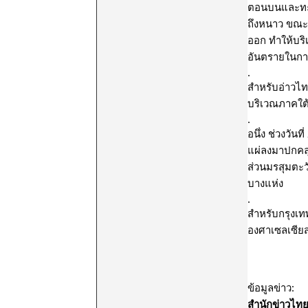
ตอนบนและทะเ
ถึงหนาว ขณะ
ออก ทำให้บร
อันตรายในกา
.
สำหรับอ่าวไ
บริเวณภาคใต
.
อนึ่ง ช่วงวั
แผ่ลงมาปกคลุ
ส่วนมรสุมตะว
บางแห่ง
.
สำหรับกรุงเท
องศาเซลเซียส
สำนักข่าวไท