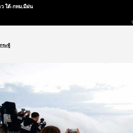
 ใต้-กทม.มีฝน
กระทู้