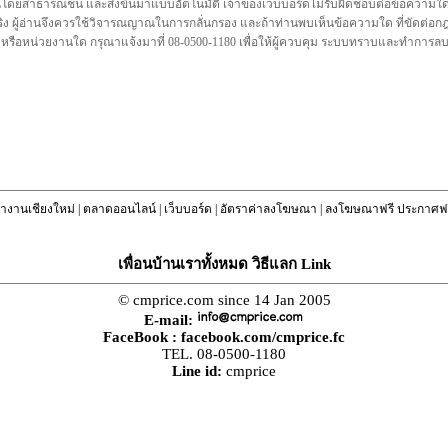
นโดยสาธารณชน และส่งขึ้นมาแบบอัตโนมัติ เจ้าของเว็บบอร์ดไม่รับผิดชอบต่อข้อความใดๆทั
ชื่อจริง ผู้อ่านจึงควรใช้วิจารณญาณในการกลั่นกรอง และถ้าท่านพบเห็นข้อความใด ที่ขัดต่
คล หรือหน่วยงานใด กรุณาแจ้งมาที่ 08-0500-1180 เพื่อให้ผู้ควบคุม ระบบทราบและทำการ
างานเชียงใหม่
|
ตลาดออนไลน์
|
เว็บบอร์ด
|
อัตราค่าลงโฆษณา
|
ลงโฆษณาฟรี ประกาศฟร
เพื่อนบ้านเราทั้งหมด วิธีแลก Link
© cmprice.com since 14 Jan 2005
E-mail:
FaceBook :
facebook.com/cmprice.fc
TEL. 08-0500-1180
Line id:
cmprice