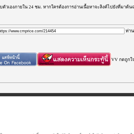
ะลบตัวเองภายใน 24 ชม. หากใครต้องการอ่านเนื้อหาจะลิงค์ไปยังที่มาต้น
ท่าน
VV กดถูกใจก