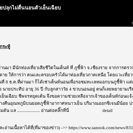
ียปลุกไม่ตื่นนอนตัวเย็นเฉียบ
กระทู้
ผ่านมา มีนักท่องเที่ยวเสียชีวิตในเต็นท์ ที่ ภูชี้ฟ้า จ.เชียงราย จากการต
ู้ตาย ให้การว่า ตนและครอบครัวได้มาท่องเที่ยวภาคเหนือ โดยแวะเที่ยว
วันที่ 8 ธ.ค.ที่ผ่านมา ก็ได้เช่าเต็นท์นอนเพื่อรอชมทะเลหมอกบนภูชี้ฟ้า 
อ นายประทีป อายุ 36 ปี กับลูกสาววัย 4 ขวบนอนอยู่ ตนก็เลยพยายามเรีย
บเย็นเฉียบ ชีพจรหยุดเต้น จึงขอความช่วยเหลือจากเจ้าของเต็นท์ก่อนแจ้
างคืนอุณหภูมิบนยอดภูชี้ฟ้าอากาศหนาวเย็น ปริมาณออกซิเจนมีน้อย ปร
น แล ...................
อ่านต่อคลิ๊กที่นี่
ไม่แสดงโฆษณา
detail
อ่านเนื้อหาได้ที่(ที่มาของข่าว) ->>
https://www.sanook.com/news/83