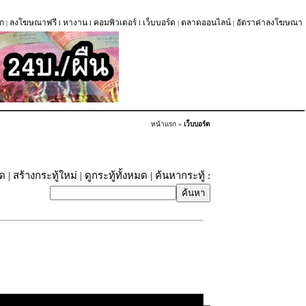
ก
ลงโฆษณาฟรี
หางาน
คอมพิวเตอร์
เว็บบอร์ด
ตลาดออนไลน์
อัตราค่าลงโฆษณา
|
l
l
l
|
|
หน้าแรก
»
เว็บบอร์ด
ุด
|
สร้างกระทู้ใหม่
|
ดูกระทู้ทั้งหมด
| ค้นหากระทู้ :