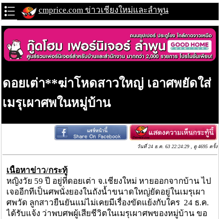
cmprice.com ข่าวเชียงใหม่และลำพูน
ดอยเต่า**ฆ่าโหดสาวใหญ่ เอาศพยัดใส่
เมรุเผาศพในหมู่บ้าน
วันที่ 24 ธ.ค. 63 22:24:29 , ดู 4695 ครั้ง
เนื้อหาข่าว/กระทู้
หญิงวัย 59 ปี อยู่ที่ดอยเต่า จ.เชียงใหม่ หายออกจากบ้าน ไป
เจออีกทีเป็นศพนั่งยองในถังน้ำขนาดใหญ่ยัดอยู่ในเมรุเผา
ศพวัด ลูกสาวยืนยันแม่ไม่เคยมีเรื่องขัดแย้งกับใคร 24 ธ.ค.
ได้รับแจ้ง ว่าพบศพผู้เสียชีวิตในเมรุเผาศพของหมู่บ้าน ขอ