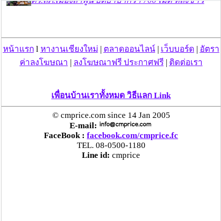
ตร.สภ.เมืองลำพูน ยึดยาบ้ากว่า 700 เม็ด หลังชาว
บ้านแจ้งพบถุงพลาสติกพันเทปสีดำต้องสงสัยในสวน
ลำไย
หน้าแรก
l
หางานเชียงใหม่
|
ตลาดออนไลน์
|
เว็บบอร์ด
|
อัตรา
แม่สะเรียง ลุยตรวจ “สกุชชี่“ ของเล่นอันตราย พบไร้
มาตรฐานเสี่ยงอันตราย สั่งห้ามขาย-เตือนภัยผู้
ค่าลงโฆษณา
|
ลงโฆษณาฟรี ประกาศฟรี
|
ติดต่อเรา
ปกครองเฝ้าระวังบุตรหลาน
เพื่อนบ้านเราทั้งหมด วิธีแลก Link
“ลาว” ส่ง “24 คนไทย” กลับประเทศผ่านด่าน
เชียงของ เพื่อดำเนินการตามกฎหมาย พบส่วนใหญ่มี
© cmprice.com since 14 Jan 2005
เอี่ยวแก๊งคอลเซ็นเตอร์
E-mail:
FaceBook :
facebook.com/cmprice.fc
TEL. 08-0500-1180
“ตรีนุช” เปิดตัวระบบ “e-WorkPermit” ลงทะเบียน
Line id:
cmprice
แรงงานต่างด้าวออนไลน์ ให้บริการ 24 ชั่วโมงทั่ว
ประเทศ เริ่ม 13 ต.ค. นี้
คพ. เผยผลตรวจคุณภาพน้ำแม่น้ำกก-แม่น้ำสาย-
แม่น้ำรวก-แม่น้ำโขง พื้นที่เชียงใหม่-เชียงราย ครั้งที่
8 “พบสารหนูสูงเกินค่ามาตรฐาน“