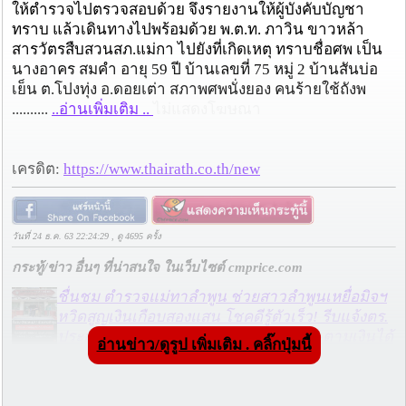
ให้ตำรวจไปตรวจสอบด้วย จึงรายงานให้ผู้บังคับบัญชา
ทราบ แล้วเดินทางไปพร้อมด้วย พ.ต.ท. ภาวิน ขาวหล้า
สารวัตรสืบสวนสภ.แม่กา ไปยังที่เกิดเหตุ ทราบชื่อศพ เป็น
นางอาคร สมคำ อายุ 59 ปี บ้านเลขที่ 75 หมู่ 2 บ้านสันบ่อ
เย็น ต.โปงทุ่ง อ.ดอยเต่า สภาพศพนั่งยอง คนร้ายใช้ถังพ
..........
..อ่านเพิ่มเติม ..
ไม่แสดงโฆษณา
เครดิต:
https://www.thairath.co.th/new
วันที่ 24 ธ.ค. 63 22:24:29 , ดู 4695 ครั้ง
กระทู้/ข่าว อื่นๆ ที่น่าสนใจ ในเว็บไซต์ cmprice.com
ชื่นชม ตำรวจแม่ทาลำพูน ช่วยสาวลำพูนเหยื่อมิจฯ
หวิดสูญเงินเกือบสองแสน โชคดีรู้ตัวเร็ว! รีบแจ้งตร.
ประสาน สตช.สายด่วน 1441 อายัดบัญชี-ตามเงินได้
อ่านข่าว/ดูรูป เพิ่มเติม . คลิ๊กปุ่มนี้
คืนครบ