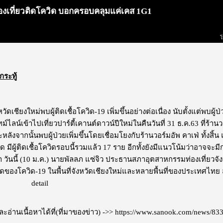
่องเที่ยวติดโควิด บอกครอบคลุมแค่เคส 1G1
โ
กระทู้
วัดเชียงใหม่พบผู้ติดเชื้อโควิด-19 เพิ่มขึ้นอย่างต่อเนื่อง นับตั้งแต่พบผู้ป่
ทม์ไลน์เข้าไปเที่ยวปาร์ตี้เคานต์ดาวน์ปีใหม่ในคืนวันที่ 31 ธ.ค.63 ที่ร้า
หลังจากนั้นพบผู้ป่วยเพิ่มขึ้นโดยเชื่อมโยงกับร้านวอร์มอัพ คาเฟ่ ทั้งสิ
ุด มีผู้ติดเชื้อโควิดรอบนี้รวมแล้ว 17 ราย อีกทั้งยังมีแนวโน้มว่าอาจจะมีการ
า วันนี้ (10 ม.ค.) นายพัลลภ แซ่จิว ประธานสภาอุตสาหกรรมท่องเที่ยวจั
องโควิด-19 ในพื้นที่จังหวัดเชียงใหม่และหลายพื้นที่ของประเทศไทย ส่งผล
ดงโฆษณา
detail
อ่านเนื้อหาได้ที่(ที่มาของข่าว) ->>
https://www.sanook.com/news/83