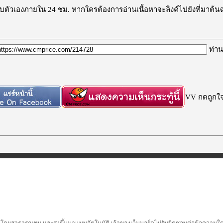
ะลบตัวเองภายใน 24 ชม. หากใครต้องการอ่านเนื้อหาจะลิงค์ไปยังที่มาต้น
ท่าน
VV กดถูกใจก