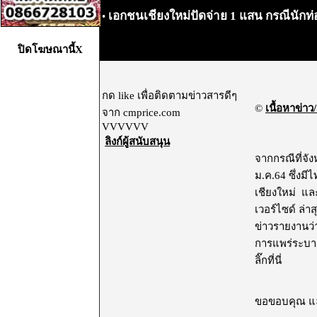
เอกชนเชียงใหม่ปัดจ่าย 1 แสน กรณีนักท
•
ปิดโฆษณานี้X
กด like เพื่อติดตามข่าวสารดีๆ
©
เนื้อหาข่าว/
จาก cmprice.com
VVVVVV
ลิงก์ผู้สนับสนุน
จากกรณีที่จังห
ม.ค.64 ซึ่งมีไ
เชียงใหม่ และ
เวอร์ไซด์ ล่าส
ข่าวรายงานว่
การแพร่ระบาดข
ลิ๊กที่นี่
ไม่แส
ขอขอบคุณ และ