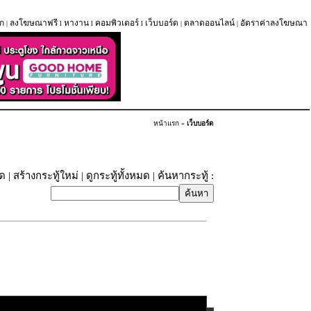
ก
ลงโฆษณาฟรี
หางาน
คอมพิวเตอร์
เว็บบอร์ด
ตลาดออนไลน์
อัตราค่าลงโฆษณา
|
l
l
l
|
|
หน้าแรก
»
เว็บบอร์ด
ุด
|
สร้างกระทู้ใหม่
|
ดูกระทู้ทั้งหมด
| ค้นหากระทู้ :