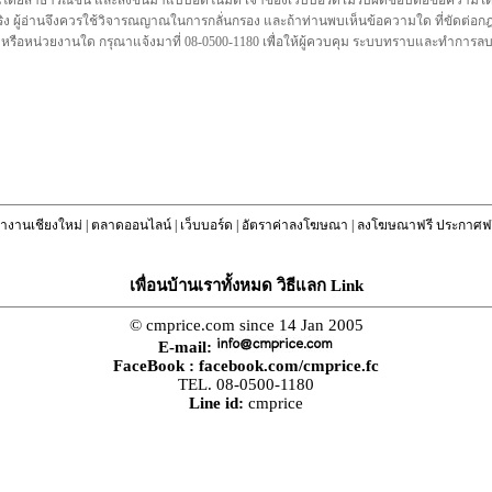
นโดยสาธารณชน และส่งขึ้นมาแบบอัตโนมัติ เจ้าของเว็บบอร์ดไม่รับผิดชอบต่อข้อความใดๆทั
ชื่อจริง ผู้อ่านจึงควรใช้วิจารณญาณในการกลั่นกรอง และถ้าท่านพบเห็นข้อความใด ที่ขัดต่
คล หรือหน่วยงานใด กรุณาแจ้งมาที่ 08-0500-1180 เพื่อให้ผู้ควบคุม ระบบทราบและทำการ
างานเชียงใหม่
|
ตลาดออนไลน์
|
เว็บบอร์ด
|
อัตราค่าลงโฆษณา
|
ลงโฆษณาฟรี ประกาศฟร
เพื่อนบ้านเราทั้งหมด วิธีแลก Link
© cmprice.com since 14 Jan 2005
E-mail:
FaceBook :
facebook.com/cmprice.fc
TEL. 08-0500-1180
Line id:
cmprice