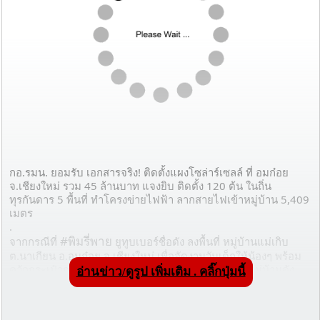
กอ.รมน. ยอมรับ เอกสารจริง! ติดตั้งแผงโซล่าร์เซลล์ ที่ อมก๋อย 
จ.เชียงใหม่ รวม 45 ล้านบาท แจงยิบ ติดตั้ง 120 ต้น ในถิ่น
ทุรกันดาร 5 พื้นที่ ทำโครงข่ายไฟฟ้า ลากสายไฟเข้าหมู่บ้าน 5,409 
เมตร
.
#พิมรี่พาย
จากกรณีที่ 
 ยูทูบเบอร์ชื่อดัง ลงพื้นที่ หมู่บ้านแม่เกิบ 
ต.นาเกียน อ.อมก๋อย จ.เชียงใหม่ เพื่อจัดงานวันเด็กให้น้องๆ พร้อม
ควักกระเป๋ากว่า 5 แสนบาท ติดตั้งแผงโซล่าร์เซลล์ให้หมู่บ้านดัง
อ่านข่าว/ดูรูป เพิ่มเติม . คลิ๊กปุ่มนี้
กล่าวมีไฟฟ้าใช้ จนได้รับเสียงชื่นชม
.
ต่อมามีเอกสารหลุดว่อนโซเชียล ถึงงบประมาณในการติดตั้งแผงโซ