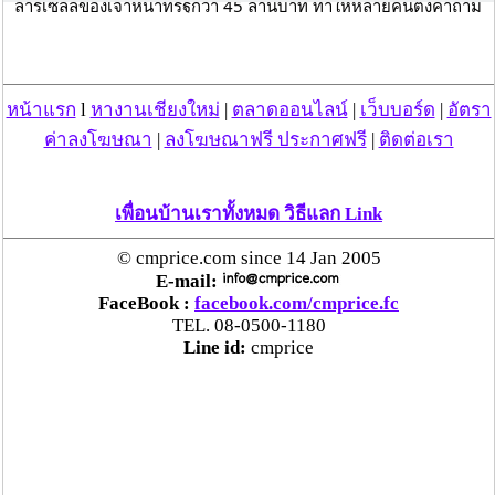
ล่าร์เซลล์ของเจ้าหน้าที่รัฐกว่า 45 ล้านบาท ทำให้หลายคนตั้งคำถาม
ว่าเป็นเอกสารจริงหรือไม่ เหตุใดจึงมีมูลค่าค่อนข้างเยอะ
.
ล่าสุด พล.ต.ธนาธิป สว่างแสง โฆษกกองอำนวยการรักษาความ
มั่นคงภายในราชอาณาจักร (กอ.รมน.) กล่าวถึงกรณีที่มีเอกสารที่
หน้าแรก
l
หางานเชียงใหม่
|
ตลาดออนไลน์
|
เว็บบอร์ด
|
อัตรา
เกี่ยวกับโครงการส่งเสริมการใช้พลังงานทดแทน ในพื้นที่ห่างไกล
ทุรกันดาร อ.อมก๋อย จ.เชียงใหม่ ของ กอ.รมน.ภาค 3 ว่า จากการ
ค่าลงโฆษณา
|
ลงโฆษณาฟรี ประกาศฟรี
|
ติดต่อเรา
ประสานงานกับ เลขาธิการ กอ.รมน.ภาค 3 ได้แจ้งมาแล้วว่าเอกสาร
ดังกล่าวเป็นเอกสารฉบับจริง
.
เพื่อนบ้านเราทั้งหมด วิธีแลก Link
และเป็นเอกสารที่ใช้ในการเผยแพร่ ราคากลางของโครงการฯ เพื่อ
ดำเนินการตามขั้นตอน พรบ.การจัดซื้อจัดจ้าง มาตรา 56 วรรค 1 
ของภาครัฐ ด้วยวิธีการประมูลราคากลางผ่านระบบ อิเล็กทรอนิกส์ 
© cmprice.com since 14 Jan 2005
ของกรมบัญชีกลาง (E – Bidding)
E-mail:
.
FaceBook :
facebook.com/cmprice.fc
สำหรับงบประมาณของโครงการจำนวน 45 ล้าน ได้ผ่านการรับรอง
TEL. 08-0500-1180
ราคาจากกองทุนเพื่อส่งเสริมการอนุรักษ์พลังงาน เป็นที่เรียบร้อย ซึ่ง
Line id:
cmprice
รายละเอียดของโครงการ พอสรุปได้ดังนี้ เป็นการดำเนินการจำนวน 
5 พื้นที่ใน อ.อมก๋อย จ.เชียงใหม่ เป็นการดำเนินการโดยมีการติดตั้ง
แผงเซลล์แสงอาทิตย์ จำนวน 210 กิโลวัตต์ และเสาไฟฟ้าโซล่าร์
เซลล์ จำนวน 120 ต้น
.
พร้อมระบบกักเก็บพลังงาน (แบตเตอรี่ลิเทียม) จำนวน 998.40 กิโล
วัตต์ และได้ดำเนินการจัดทำโครงข่ายไฟฟ้าชุมชน,โดยมีการลาก