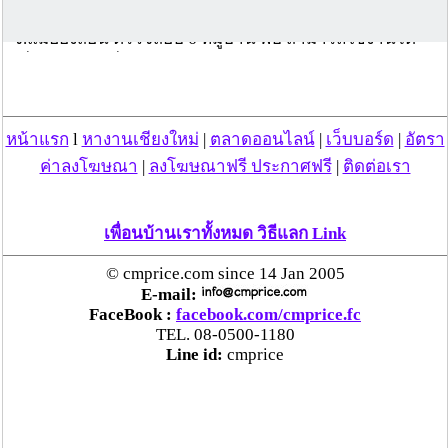
น้ำเพื่อแก้ปัญหาภัยแล้ง ที่ ต.แม่เหาะ อ.แม่สะเรียง
จ.แม่ฮ่องสอน ตรวจสอบ 6 หมู่บ้าน พบ สามารถใช้งานได้
เพียงหมู่บ้านเดียว
.
บ้านแม่ลิดป่าแก่ พบ ไม่มีกระแสไฟฟ้า ระบบปั๊มน้ำและ
เครื่องกรองน้ำใช้การไม่ได้
หน้าแรก
l
หางานเชียงใหม่
|
ตลาดออนไลน์
|
เว็บบอร์ด
|
อัตรา
.
ค่าลงโฆษณา
|
ลงโฆษณาฟรี ประกาศฟรี
|
ติดต่อเรา
บ้านแม่สลี พบ แผงโซล่าเซล์ไม่มีผู้ดูแลจนมีต้นไม้ปกคลุม
เครื่องกรองน้ำและเครื่องสูบน้ำ ไม่สามารถใช้งานได้ อีกทั้ง
ยังพบว่า ตู้ควบคุมระบบดูน้ำเสียและตู้ระบบจ่ายน้ำไม่มีน้ำ
เพื่อนบ้านเราทั้งหมด วิธีแลก Link
จ่าย
.
© cmprice.com since 14 Jan 2005
บ้านแม่กะไน และ บ้านแม่จ๊าง ระยะแรกสามารถใช้งานได้
E-mail:
ต่อมาพบอุปกรณ์บางส่วนชำรุด ไม่มีผู้ดูแล จนไม่สามารถ
FaceBook :
facebook.com/cmprice.fc
ใช้งานได้
TEL. 08-0500-1180
.
Line id:
cmprice
บ้านห้วยปลากั้ง ระบบไม่สามารถใช้งานได้ แต่เครื่องกรอง
น้ำยังใช้ได้อยู่ ชาวบ้านจึงใช้ระบบประปาภูเขาเข้ามา
ทดแทนระบบโซล่าเซลล์
.