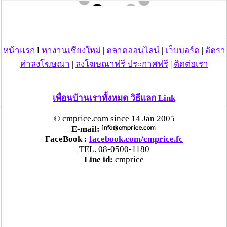
หน้าแรก
l
หางานเชียงใหม่
|
ตลาดออนไลน์
|
เว็บบอร์ด
|
อัตรา
ค่าลงโฆษณา
|
ลงโฆษณาฟรี ประกาศฟรี
|
ติดต่อเรา
เหตุสามีฆ่าภรรยา เหตุเกิด ม.2 ต.แม่คะตวน อ.สบเมย จว.มส.โดยมี
พฤติการณ์กล่าวคือ
เพื่อนบ้านเราทั้งหมด วิธีแลก Link
วันที่ 23 ม.ค.64 เวลาประมาณ 19:00 น นายบุญช่วย จำปาทอง (62 
ปี)ได้ทะเลาะมีปากเสียงกับนางออน จำปาทอง (53 ปี) ภรรยา จาก
© cmprice.com since 14 Jan 2005
นั้นนายบุญช่วยฯได้ใช้กำลังทำร้ายและใช้ก้อนหินทุบเข้าบริเวณ
E-mail:
ใบหน้าและศีรษะ เป็นเหตุให้นางออนฯเสียชีวิตในที่เกิดเหตุ จากนั้น
FaceBook :
facebook.com/cmprice.fc
นายบุญช่วยฯได้หลบหนีไปหลบซ่อนตัวในไร่ข้าวโพดใกล้ที่เกิดเหตุ 
TEL. 08-0500-1180
ขณะนี้ฝ่ายสืบสวน ฝ่ายปกครอง กำลังปิดล้อมค้นหา และให้ ผญบ., 
Line id:
cmprice
ญาติ และพระสงฆ์ออกเสียงตามสายและหอกระจายข่าวของหมู่บ้าน 
เพื่อประกาศให้ผู้ต้องหามอบตัว คาดว่าจะจับกุมตัวได้ในวันนี้.....
ตามรายงานเหตุอุกฉกรรจ์ ของ ภ.จว.แม่ฮ่องสอน เหตุฆ่าผู้อื่นท้องที่ 
สภ.สบเมย เหตุเกิดเมื่อวันที่ 23 ม.ค.64 ความละเอียดทราบแล้ว นั้น 
ในวันนี้ 24 ม.ค.64 เวลาประมาณ 16.00 น.เจ้าหน้าที่ จับกุมตัวนาย