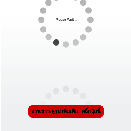
อ่านข่าว/ดูรูป เพิ่มเติม . คลิ๊กปุ่มนี้