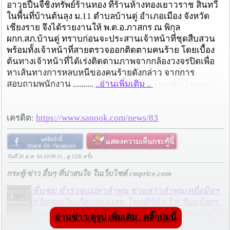
อาวุธปืนจี้ชิงทรัพย์ร้านทอง ที่ร้านห้างทองเยาวราช สินทวี
ในพื้นที่บ้านต้นลุง ม.11 ตำบลบ้านดู่ อำเภอเมือง จังหวัด
เชียงราย จึงได้รายงานให้ พ.ต.อ.ภาสกร ณ พิกุล
ผกก.สภ.บ้านดู่ ทราบก่อนจะประสานเจ้าหน้าที่ชุดสืบสวน
พร้อมทั้งเจ้าหน้าที่สายตรวจออกติดตามคนร้าย โดยเบื้อง
ต้นทางเจ้าหน้าที่ได้เร่งติดตามภาพจากกล้องวงจรปิดเพื่อ
หาเส้นทางการหลบหนีของคนร้ายดังกล่าว จากการ
สอบถามพนักงาน ..........
..อ่านเพิ่มเติม ..
ไม่แสดงโฆษณา
เครดิต:
https://www.sanook.com/news/83
วันที่ 26 ม.ค. 64 10:09:11 , ดู 1226 ครั้ง
กระทู้/ข่าว อื่นๆ ที่น่าสนใจ ในเว็บไซต์ cmprice.com
ชื่นชม ตำรวจแม่ทาลำพูน ช่วยสาวลำพูนเหยื่อมิจฯ
หวิดสูญเงินเกือบสองแสน โชคดีรู้ตัวเร็ว! รีบแจ้งตร.
ประสาน สตช.สายด่วน 1441 อายัดบัญชี-ตามเงินได้
อ่านข่าว/ดูรูป เพิ่มเติม . คลิ๊กปุ่มนี้
คืนครบ