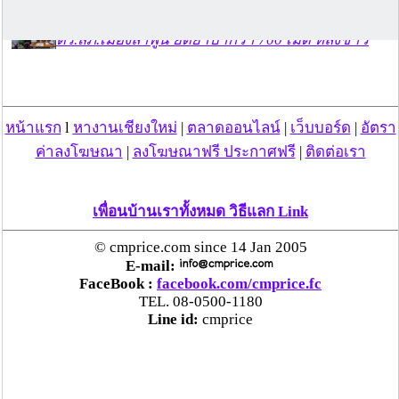
ตร.สภ.เมืองลำพูน ยึดยาบ้ากว่า 700 เม็ด หลังชาว
บ้านแจ้งพบถุงพลาสติกพันเทปสีดำต้องสงสัยในสวน
ลำไย
หน้าแรก
l
หางานเชียงใหม่
|
ตลาดออนไลน์
|
เว็บบอร์ด
|
อัตรา
แม่สะเรียง ลุยตรวจ “สกุชชี่“ ของเล่นอันตราย พบไร้
มาตรฐานเสี่ยงอันตราย สั่งห้ามขาย-เตือนภัยผู้
ค่าลงโฆษณา
|
ลงโฆษณาฟรี ประกาศฟรี
|
ติดต่อเรา
ปกครองเฝ้าระวังบุตรหลาน
เพื่อนบ้านเราทั้งหมด วิธีแลก Link
“ลาว” ส่ง “24 คนไทย” กลับประเทศผ่านด่าน
เชียงของ เพื่อดำเนินการตามกฎหมาย พบส่วนใหญ่มี
© cmprice.com since 14 Jan 2005
เอี่ยวแก๊งคอลเซ็นเตอร์
E-mail:
FaceBook :
facebook.com/cmprice.fc
TEL. 08-0500-1180
“ตรีนุช” เปิดตัวระบบ “e-WorkPermit” ลงทะเบียน
Line id:
cmprice
แรงงานต่างด้าวออนไลน์ ให้บริการ 24 ชั่วโมงทั่ว
ประเทศ เริ่ม 13 ต.ค. นี้
คพ. เผยผลตรวจคุณภาพน้ำแม่น้ำกก-แม่น้ำสาย-