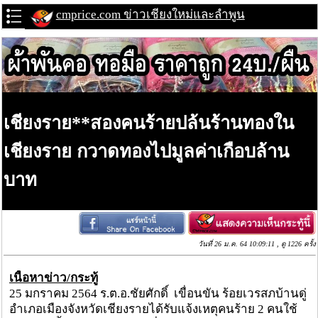
cmprice.com ข่าวเชียงใหม่และลำพูน
เชียงราย**สองคนร้ายปล้นร้านทองใน
เชียงราย กวาดทองไปมูลค่าเกือบล้าน
บาท
วันที่ 26 ม.ค. 64 10:09:11 , ดู 1226 ครั้ง
เนื้อหาข่าว/กระทู้
25 มกราคม 2564 ร.ต.อ.ชัยศักดิ์ เขื่อนขัน ร้อยเวรสภบ้านดู่
อำเภอเมืองจังหวัดเชียงรายได้รับแจ้งเหตุคนร้าย 2 คนใช้