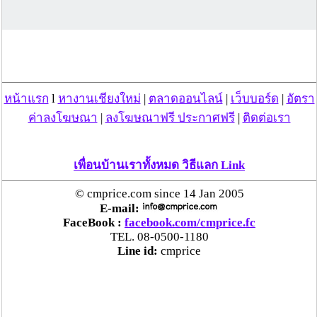
คืนครบ
ตร.สภ.เมืองลำพูน ยึดยาบ้ากว่า 700 เม็ด หลังชาว
บ้านแจ้งพบถุงพลาสติกพันเทปสีดำต้องสงสัยในสวน
ลำไย
หน้าแรก
l
หางานเชียงใหม่
|
ตลาดออนไลน์
|
เว็บบอร์ด
|
อัตรา
แม่สะเรียง ลุยตรวจ “สกุชชี่“ ของเล่นอันตราย พบไร้
ค่าลงโฆษณา
|
ลงโฆษณาฟรี ประกาศฟรี
|
ติดต่อเรา
มาตรฐานเสี่ยงอันตราย สั่งห้ามขาย-เตือนภัยผู้
ปกครองเฝ้าระวังบุตรหลาน
เพื่อนบ้านเราทั้งหมด วิธีแลก Link
“ลาว” ส่ง “24 คนไทย” กลับประเทศผ่านด่าน
© cmprice.com since 14 Jan 2005
เชียงของ เพื่อดำเนินการตามกฎหมาย พบส่วนใหญ่มี
E-mail:
เอี่ยวแก๊งคอลเซ็นเตอร์
FaceBook :
facebook.com/cmprice.fc
TEL. 08-0500-1180
Line id:
cmprice
“ตรีนุช” เปิดตัวระบบ “e-WorkPermit” ลงทะเบียน
แรงงานต่างด้าวออนไลน์ ให้บริการ 24 ชั่วโมงทั่ว
ประเทศ เริ่ม 13 ต.ค. นี้