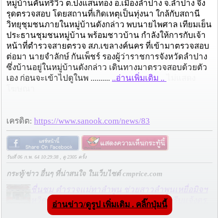
หมู่บ้านคันทรีวิว ต.ปงแสนทอง อ.เมืองลำปาง จ.ลำปาง จึง
รุดตรวจสอบ โดยสถานที่เกิดเหตุเป็นทุ่งนา ใกล้กับสถานี
วิทยุชุมชนภายในหมู่บ้านดังกล่าว พบนายไพศาล เทียมเย็น
ประธานชุมชนหมู่บ้าน พร้อมชาวบ้าน กำลังให้การกับเจ้า
หน้าที่ตำรวจสายตรวจ สภ.เขลางค์นคร ที่เข้ามาตรวจสอบ
ต่อมา นายจำลักษ์ กันเพ็ชร์ รองผู้ว่าราชการจังหวัดลำปาง
ซึ่งบ้านอยู่ในหมู่บ้านดังกล่าว เดินทางมาตรวจสอบด้วยตัว
เอง ก่อนจะเข้าไปดูในพ ..........
..อ่านเพิ่มเติม ..
ไม่แสดง
โฆษณา
เครดิต:
https://www.sanook.com/news/83
วันที่ 06 ก.พ. 64 10:29:38 , ดู 2305 ครั้ง
กระทู้/ข่าว อื่นๆ ที่น่าสนใจ ในเว็บไซต์ cmprice.com
ชื่นชม ตำรวจแม่ทาลำพูน ช่วยสาวลำพูนเหยื่อมิจฯ
หวิดสูญเงินเกือบสองแสน โชคดีรู้ตัวเร็ว! รีบแจ้งตร.
อ่านข่าว/ดูรูป เพิ่มเติม . คลิ๊กปุ่มนี้
ประสาน สตช.สายด่วน 1441 อายัดบัญชี-ตามเงินได้