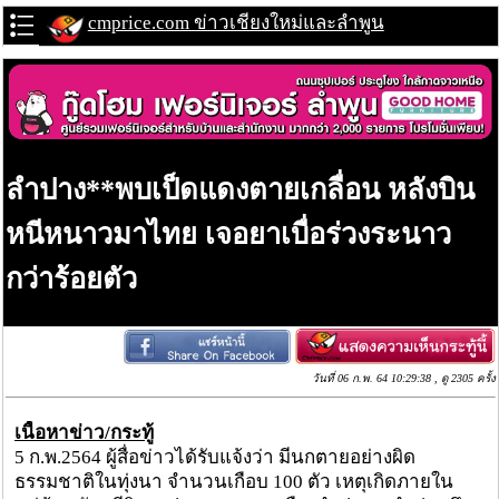
cmprice.com ข่าวเชียงใหม่และลำพูน
ลำปาง**พบเป็ดแดงตายเกลื่อน หลังบิน
หนีหนาวมาไทย เจอยาเบื่อร่วงระนาว
กว่าร้อยตัว
วันที่ 06 ก.พ. 64 10:29:38 , ดู 2305 ครั้ง
เนื้อหาข่าว/กระทู้
5 ก.พ.2564 ผู้สื่อข่าวได้รับแจ้งว่า มีนกตายอย่างผิด
ธรรมชาติในทุ่งนา จำนวนเกือบ 100 ตัว เหตุเกิดภายใน