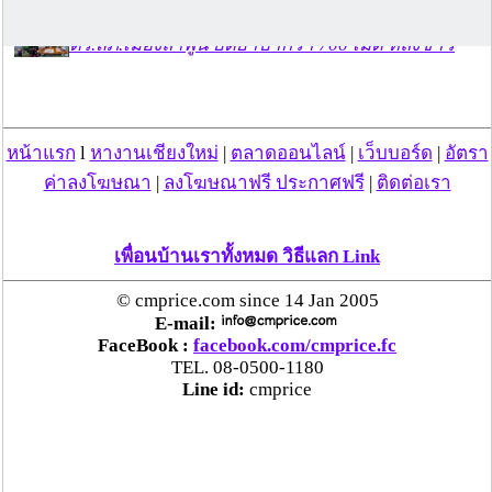
ตร.สภ.เมืองลำพูน ยึดยาบ้ากว่า 700 เม็ด หลังชาว
บ้านแจ้งพบถุงพลาสติกพันเทปสีดำต้องสงสัยในสวน
ลำไย
หน้าแรก
l
หางานเชียงใหม่
|
ตลาดออนไลน์
|
เว็บบอร์ด
|
อัตรา
แม่สะเรียง ลุยตรวจ “สกุชชี่“ ของเล่นอันตราย พบไร้
มาตรฐานเสี่ยงอันตราย สั่งห้ามขาย-เตือนภัยผู้
ค่าลงโฆษณา
|
ลงโฆษณาฟรี ประกาศฟรี
|
ติดต่อเรา
ปกครองเฝ้าระวังบุตรหลาน
เพื่อนบ้านเราทั้งหมด วิธีแลก Link
“ลาว” ส่ง “24 คนไทย” กลับประเทศผ่านด่าน
เชียงของ เพื่อดำเนินการตามกฎหมาย พบส่วนใหญ่มี
© cmprice.com since 14 Jan 2005
เอี่ยวแก๊งคอลเซ็นเตอร์
E-mail:
FaceBook :
facebook.com/cmprice.fc
TEL. 08-0500-1180
“ตรีนุช” เปิดตัวระบบ “e-WorkPermit” ลงทะเบียน
Line id:
cmprice
แรงงานต่างด้าวออนไลน์ ให้บริการ 24 ชั่วโมงทั่ว
ประเทศ เริ่ม 13 ต.ค. นี้
คพ. เผยผลตรวจคุณภาพน้ำแม่น้ำกก-แม่น้ำสาย-