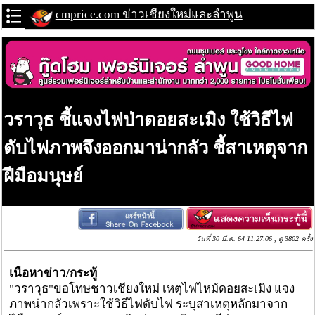
cmprice.com ข่าวเชียงใหม่และลำพูน
วราวุธ ชี้แจงไฟป่าดอยสะเมิง ใช้วิธีไฟ
ดับไฟภาพจึงออกมาน่ากลัว ชี้สาเหตุจาก
ฝีมือมนุษย์
วันที่ 30 มี.ค. 64 11:27:06 , ดู 3802 ครั้ง
เนื้อหาข่าว/กระทู้
"วราวุธ"ขอโทษชาวเชียงใหม่ เหตุไฟไหม้ดอยสะเมิง แจง
ภาพน่ากลัวเพราะใช้วิธีไฟดับไฟ ระบุสาเหตุหลักมาจาก