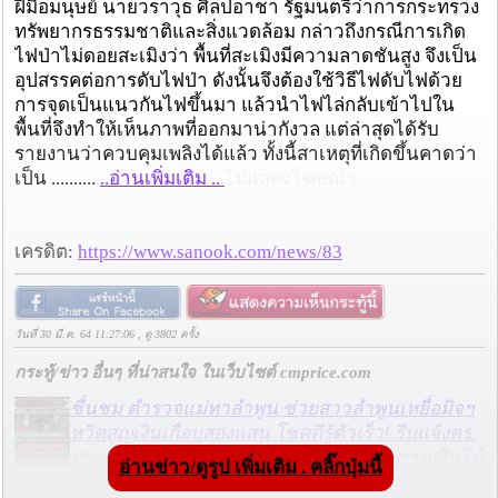
ฝีมือมนุษย์ นายวราวุธ ศิลปอาชา รัฐมนตรีว่าการกระทรวง
ทรัพยากรธรรมชาติและสิ่งแวดล้อม กล่าวถึงกรณีการเกิด
ไฟป่าไม่ดอยสะเมิงว่า พื้นที่สะเมิงมีความลาดชันสูง จึงเป็น
อุปสรรคต่อการดับไฟป่า ดังนั้นจึงต้องใช้วิธีไฟดับไฟด้วย
การจุดเป็นแนวกันไฟขึ้นมา แล้วนำไฟไล่กลับเข้าไปใน
พื้นที่จึงทำให้เห็นภาพที่ออกมาน่ากังวล แต่ล่าสุดได้รับ
รายงานว่าควบคุมเพลิงได้แล้ว ทั้งนี้สาเหตุที่เกิดขึ้นคาดว่า
เป็น ..........
..อ่านเพิ่มเติม ..
ไม่แสดงโฆษณา
เครดิต:
https://www.sanook.com/news/83
วันที่ 30 มี.ค. 64 11:27:06 , ดู 3802 ครั้ง
กระทู้/ข่าว อื่นๆ ที่น่าสนใจ ในเว็บไซต์ cmprice.com
ชื่นชม ตำรวจแม่ทาลำพูน ช่วยสาวลำพูนเหยื่อมิจฯ
หวิดสูญเงินเกือบสองแสน โชคดีรู้ตัวเร็ว! รีบแจ้งตร.
ประสาน สตช.สายด่วน 1441 อายัดบัญชี-ตามเงินได้
อ่านข่าว/ดูรูป เพิ่มเติม . คลิ๊กปุ่มนี้
คืนครบ