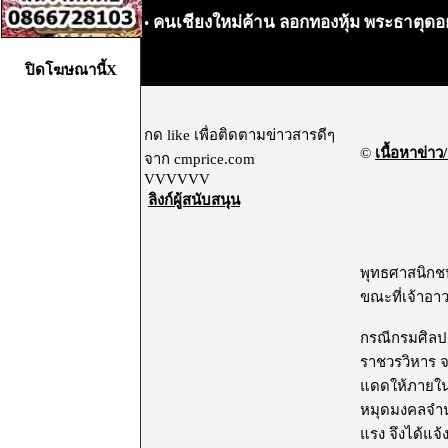
คนเชียงใหม่ค้าน ลอกทองหุ้ม พระธาตุดอ
•
ปิดโฆษณานี้X
กด like เพื่อติดตามข่าวสารดีๆ
©
เนื้อหาข่าว/
จาก cmprice.com
VVVVVV
ลิงก์ผู้สนับสนุน
พุทธศาสนิกชน
ขณะที่เจ้าอาว
กรณีกรมศิลป
ราชวรวิหาร จ.
แดดให้ภายในแ
หมุดมงคลจำนว
แรง จึงได้แจ