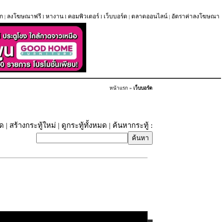
ก
ลงโฆษณาฟรี
หางาน
คอมพิวเตอร์
เว็บบอร์ด
ตลาดออนไลน์
อัตราค่าลงโฆษณา
|
l
l
l
|
|
หน้าแรก
»
เว็บบอร์ด
ุด
|
สร้างกระทู้ใหม่
|
ดูกระทู้ทั้งหมด
| ค้นหากระทู้ :