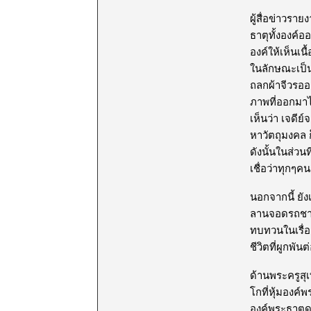
ผู้สื่อข่าวร
ธาตุทั้งองค์
องค์ให้เห็นเ
ในลักษณะเป็น
ถลกผ้าจีวรออ
ภาพที่ออกมาไ
เห็นว่า เจดีย
หาวัตถุมงคล ก
ดังนั้นในส่ว
เชื่อว่าทุกๆคน
นอกจากนี้ ยัง
ลานจอดรถชาวบ
ทบทวนในเรื่
ชีวิตที่ผูกพั
ด้านพระครูสุเ
โกที่หุ้มองค์
องค์พระธาตุดอ