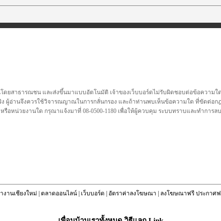
นโดยสาธารณชน และส่งขึ้นมาแบบอัตโนมัติ เจ้าของเว็บบอร์ดไม่รับผิดชอบต่อข้อความใดๆทั
ชื่อจริง ผู้อ่านจึงควรใช้วิจารณญาณในการกลั่นกรอง และถ้าท่านพบเห็นข้อความใด ที่ขัดต่
คล หรือหน่วยงานใด กรุณาแจ้งมาที่ 08-0500-1180 เพื่อให้ผู้ควบคุม ระบบทราบและทำการ
างานเชียงใหม่
|
ตลาดออนไลน์
|
เว็บบอร์ด
|
อัตราค่าลงโฆษณา
|
ลงโฆษณาฟรี ประกาศฟร
เพื่อนบ้านเราทั้งหมด วิธีแลก Link