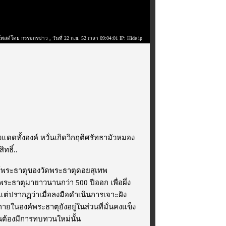
โพสต์โดย กรรมกรข่าว
, วันที่ 22 ก.ย. 52 เวลา 09:04:01 IP: Hide ip
แดดทั้งองค์ หวั่นเกิดวิกฤติศรัทธามัวหมอง
ทธิ์..
์พระธาตุของวัดพระธาตุดอยสุเทพ
์พระธาตุมายาวนานกว่า 500 ปีออก เพื่อผึ่ง
ต่ปรากฏว่าเมื่อลงมือดำเนินการเจาะฝัง
ในองค์พระธาตุยังอยู่ในส่วนที่มั่นคงแข็ง
นต้องมีการทบทวนใหม่นั้น