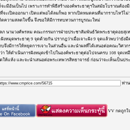
ีก็จะมีอันเป็นไป เพราะการทำพิธีสร้างองค์พระธาตุฯในสมัยโบราณต้องมีการอ
่งที่จะเปิดออกมา เปิดแต่พอได้ลมก็พอ หากเปิดหมดคนที่มากราบไหว้ไม่ว่
เกิดความสลดใจขึ้น จึงขอให้มีการทบทวนการบูรณะใหม่
ลภ นามวงศ์พรหม คณะกรรมการฝ่ายประชาสัมพันธ์วัดพระธาตุดอยสุเทพ กล
ังหมุดพระธาตุ 9 จุดด้วยกัน ปรากฎว่าเมื่อเจาะฝัง 9 จุดแล้วพบว่ายังมีค
บจึงมีการให้หยุดการเจาะในส่วนอื่น และนำผลที่ได้เสนอต่อคณะวิศวก
ว่า ให้ดำเนินการฝังหมุดเข้าไปในองค์พระธาตุต่อไปจนครบ 108 จุดเห
แดดให้แห้ง และจะนำเสนอต่อพระเทพวรสิทธาจารย์ ก่อนว่าจะเห็นเป็นป
ท่าน
VV กดถูกใจก