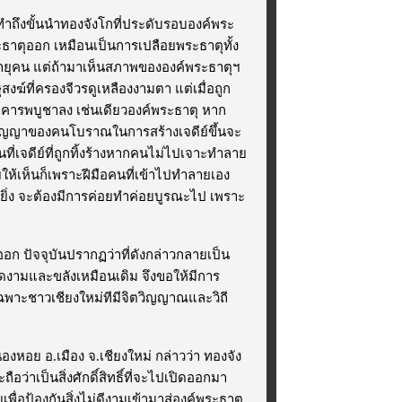
ะทำถึงขั้นนำทองจังโกที่ประดับรอบองค์พระ
ธาตุออก เหมือนเป็นการเปลือยพระธาตุทั้ง
วอายุคน แต่ถ้ามาเห็นสภาพขององค์พระธาตุฯ
ฆ์ที่ครองจีวรดูเหลืองงามตา แต่เมื่อถูก
คารพบูชาลง เช่นเดียวองค์พระธาตุ หาก
ิปัญญาของคนโบราณในการสร้างเจดีย์ขึ้นจะ
ที่เจดีย์ที่ถูกทิ้งร้างหากคนไม่ไปเจาะทำลาย
ลายให้เห็นก็เพราะฝีมือคนที่เข้าไปทำลายเอง
งยิ่ง จะต้องมีการค่อยทำค่อยบูรณะไป เพราะ
ออก ปัจจุบันปรากฏว่าที่ดังกล่าวกลายเป็น
งดงามและขลังเหมือนเดิม จึงขอให้มีการ
พาะชาวเชียงใหม่ทีมีจิตวิญญาณและวิถี
องหอย อ.เมือง จ.เชียงใหม่ กล่าวว่า ทองจัง
ว่าเป็นสิ่งศักดิ์สิทธิ์ที่จะไปเปิดออกมา
่อป้องกันสิ่งไม่ดีงามเข้ามาสู่องค์พระธาตุ