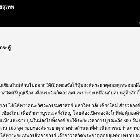
ยสุเทพ
กระทู้
เชียงใหม่ค้านไม่อยากให้เปิดทองจังโก้หุ้มองค์พระธาตุดอยสุเทพออกผึ่ง
าสวัดศรีบุญเรือง เตือนระวังเกิดอาเพศ เพราะจะเหมือนกับลบหลู่สิ่งศักดิ์สิ
ากร ได้ให้ทางคณะวิศวะกรรมศาสตร์ มหาวิทยาลัยเชียงใหม่ สำรวจองค
เชียงใหม่ เพื่อทำการบูรณะครั้งใหญ่ โดยต้องเปิดทองจังโกที่ห่อหุ้มองค
ห้งและฉาบปูนใหม่ลงไปทั้งองค์ จะใช้ระยะเวลาการบูรณะถึง 300 วัน แ
น 108 จุด รอบๆองค์พระธาตุ ทางช่างล้านนาที่ดำเนินการพบว่าสภาพภาย
้งให้ทางพระเทพวรสิทธาจารย์ เจ้าอาวาสวัดพระธาตุดอยสุเทพฯ ทราบ จ