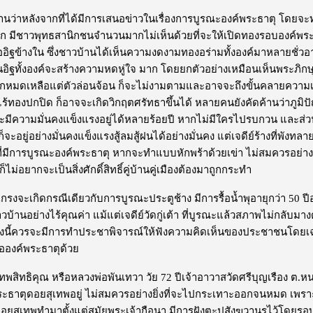
ายงานว่าหลังจากที่ได้มีการเสนอข่าวในเรื่องการบูรณะองค์พระธาตุ โดยจ
ออก มีชาวพุทธสานิกชนจำนวนมากไม่เห็นด้วยที่จะให้เปิดทองรอบองค์พระ
นื้ออิฐข้างใน ซึ่งชาวบ้านได้เห็นความงดงามทองอร่ามทั้งองค์มาหลายชั่
อิฐทั้งองค์จะสร้างความหดหู่ใจ มาก โดยยกตัวอย่างเหมือนเห็นพระภิกษุสง
กหมดเหลือแต่ตัวล่อนจ้อน ก็จะไม่งามตามและอาจจะถึงขั้นคลายความเ
ร้ทองปกปิด ก็อาจจะเกิดวิกฤตศรัทธาขึ้นได้ หลายคนยังคัดค้านว่าภูม
์จะมีความมั่นคงแข็งแรงอยู่ได้หลายร้อยปี หากไม่มีใครไปรบกวน และส่วน
็จะอยู่อย่างมั่นคงแข็งแรงสู้ลมสู้ฝนได้อย่างมั่นคง แต่เจดีย์ร้างที่พังท
นที่มีการบูรณะองค์พระธาตุ หากจะทำแบบหักพร้าด้วยเข่า ไม่สมควรอย่า
ก็ไม่อยากจะเป็นสิ่งศักดิ์สิทธิ์คู่บ้านคู่เมืองต้องมาถูกกระทำ
เกรงจะเกิดกรณีเดียวกับการบูรณะประตูช้าง มีการรื้อน้ำพุอายุกว่า 50 ปี
้านอย่างไร้คุณค่า แม้แต่เจดีย์วัดกู่เต้า ที่บูรณะแล้วสภาพไม่กลับมา
องนี้ควรจะมีการทำประชาพิจารณ์ให้ฟังความคิดเห็นของประชาชนโดยเฉ
นต่อองค์พระธาตุด้วย
ทพสิทธิคุณ หรือหลวงพ่อพันเทวา วัย 72 ปีเจ้าอาวาสวัดศรีบุญเรือง ต.หน
พระธาตุดอยสุเทพอยู่ ไม่สมควรอย่างยิ่งที่จะไปกระเทาะออกจนหมด เพราะถือ
ยสุเทพทำมาตั้งแต่สมัยพระเจ้ากือนา มีการฝังตะปูสังฆวานรไว้โดยรอบเพื