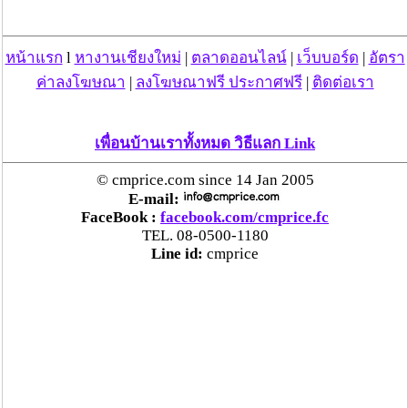
กล่าว ว่า หลักเกณฑ์กำหนดขึ้นโดยคณะกรรมการผู้ทรง
คุณวุฒิซึ่งคณะกรรมการอาจไม่ทันคิด ถึงเรื่องนี้ แต่เมื่อ
กำหนดมาแล้วคงต้องให้เกียรติคณะกรรมการด้วย ทั้งนี้เมื่อ
หน้าแรก
l
หางานเชียงใหม่
|
ตลาดออนไลน์
|
เว็บบอร์ด
|
อัตรา
มีการร้องเรียนเข้ามาเรายินดีที่จะร่วมกันหาทางออก โดย
ค่าลงโฆษณา
|
ลงโฆษณาฟรี ประกาศฟรี
|
ติดต่อเรา
จะนำข้อร้องเรียนเข้าที่ประชุมคณะกรรมการจัดประเพณียี่
เป็งปี 53 เพื่อพิจารณาอีกครั้งโดยจะได้ข้อสรุปภายใน 7 พ.ย.
นี้
เพื่อนบ้านเราทั้งหมด วิธีแลก Link
© cmprice.com since 14 Jan 2005
ที่มา sanook.com
E-mail:
FaceBook :
facebook.com/cmprice.fc
TEL. 08-0500-1180
Line id:
cmprice
วันที่ 28 ต.ค. 53 16:05:43 , ดู 1974 ครั้ง
กระทู้/ข่าว อื่นๆ ที่น่าสนใจ ในเว็บไซต์ cmprice.com
ชื่นชม ตำรวจแม่ทาลำพูน ช่วยสาวลำพูนเหยื่อมิจฯ
หวิดสูญเงินเกือบสองแสน โชคดีรู้ตัวเร็ว! รีบแจ้งตร.
ประสาน สตช.สายด่วน 1441 อายัดบัญชี-ตามเงินได้
คืนครบ