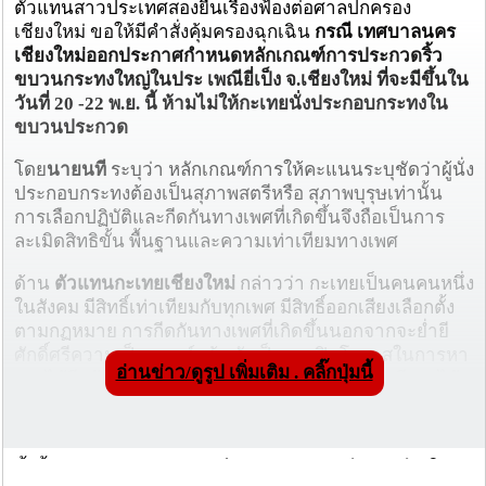
ตัวแทนสาวประเทศสองยื่นเรื่องฟ้องต่อศาลปกครอง
เชียงใหม่ ขอให้มีคำสั่งคุ้มครองฉุกเฉิน
กรณี เทศบาลนคร
เชียงใหม่ออกประกาศกำหนดหลักเกณฑ์การประกวดริ้ว
ขบวนกระทงใหญ่ในประ เพณียี่เป็ง จ.เชียงใหม่ ที่จะมีขึ้นใน
วันที่ 20 -22 พ.ย. นี้ ห้ามไม่ให้กะเทยนั่งประกอบกระทงใน
ขบวนประกวด
โดย
นายนที
ระบุว่า หลักเกณฑ์การให้คะแนนระบุชัดว่าผู้นั่ง
ประกอบกระทงต้องเป็นสุภาพสตรีหรือ สุภาพบุรุษเท่านั้น
การเลือกปฏิบัติและกีดกันทางเพศที่เกิดขึ้นจึงถือเป็นการ
ละเมิดสิทธิขั้น พื้นฐานและความเท่าเทียมทางเพศ
ด้าน
ตัวแทนกะเทยเชียงใหม่
กล่าวว่า กะเทยเป็นคนคนหนึ่ง
ในสังคม มีสิทธิ์เท่าเทียมกับทุกเพศ มีสิทธิ์ออกเสียงเลือกตั้ง
ตามกฏหมาย การกีดกันทางเพศที่เกิดขึ้นนอกจากจะย่ำยี
ศักดิ์ศรีความเป็นมนุษย์แล้ว ยังเป็นการปิดโอกาสในการหา
อ่านข่าว/ดูรูป เพิ่มเติม . คลิ๊กปุ่มนี้
รายได้อีกด้วย เนื่องจากหลายปีที่ผ่านมากะเทยจะมีรายได้
จากการรับจ้างนั่งประกอบกระทง แม้ค่าจ้างจะเพียง 2,000 -
3,000 บาท แต่เป็นเงินที่หามาได้โดยสุจริต
ทั้งนี้
นายทัศนัย บูรณุปกรณ์ นายกเทศมนตรีนครเชียงใหม่