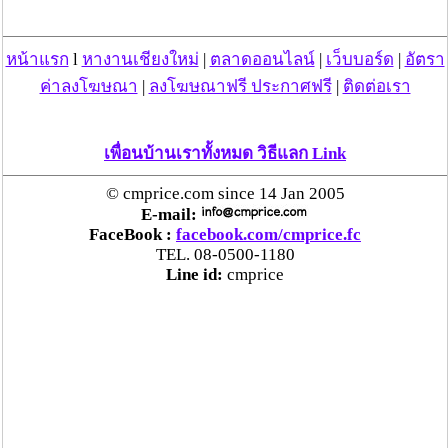
เป็นนักการเมืองที่คลาสสิค นุ่มนวล รุ่มลึก เจนจัด
ทำงานหนัก ล้ำค่าอย่างยิ่ง คนอย่างตนต้องศึกษาเป็น
หน้าแรก
l
หางานเชียงใหม่
|
ตลาดออนไลน์
|
เว็บบอร์ด
|
อัตรา
อย่างยิ่ง
ด้วยความหวังดีเป็นอย่างยิ่งในวัย 75 ปีของ
ท่าน เรื่องสังขารไม่เที่ยงแท้ พระเจ้าไม่ได้สร้างให้คน
ค่าลงโฆษณา
|
ลงโฆษณาฟรี ประกาศฟรี
|
ติดต่อเรา
วัยอย่างท่านต้องตรากตรำทำงานหนัก ยุคสมัยมัน
เปลี่ยนไป
ไม่ใช่ให้ท่านบริหารคนเดียว
ไม่ใช่ให้ท่าน
ทำงานแบบพ่อๆลูกๆ ต้องเป็นมติพรรคจริงๆไม่ใช่มติ
เพื่อนบ้านเราทั้งหมด วิธีแลก Link
ของครอบครัว 3 คนพ่อลูก
ตนไม่ได้ว่ากล่าวหัวหน้า
© cmprice.com since 14 Jan 2005
แต่พรรคต้องแยกความเป็นเจ้าของกับการบริหารออก
E-mail:
จากกัน ทุกอย่างหัวหน้าจะตัดสินใจด้วยตัวเองไม่ได้ ให้
FaceBook :
facebook.com/cmprice.fc
ดูการยุบพรรคไทยรักไทยเป็นบทเรียนหากหัวหน้า
TEL. 08-0500-1180
พรรคทำ กรรมการบริหาร พรรครวมทั้งตนด้วยต้องรับ
Line id:
cmprice
ผิดชอบทั้งหมด
และที่นี่ไม่ใช่ห้างหุ้นส่วนจำกัดหรือเป็น
บริษัทศิลปอาชาจำกัด ต้องแบ่งการบริหารองค์กร
ภายในให้ดี ไม่เช่นนั้นอนาคตของพรรคชาติไทยจะสูญ
พันธุ์ อย่างไรก็ตามตนอยากให้นายบรรหารเอา
ประสบการณ์จากการทำความยิ่งใหญ่ให้จังหวัด
สุพรรณบุรีมาสร้างความยิ่งใหญ่ให้กับกทม. และ
ประเทศไทยบ้าง