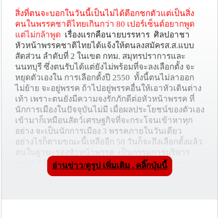
สิ่งที่ตนจะบอกในวันนี้เป็นไม่ได้ตีอกชกตัวแต่เป็นสิ่ง
คนในพรรคชาติไทยเกินกว่า 80 เปอร์เซ็นต์อยากพูด
แต่ไม่กล้าพูด
เรื่องแรกคือนายบรรหาร ศิลปอาชา
หัวหน้าพรรคชาติไทยได้แจ้งให้ตนลงสมัครส.ส.แบบ
สัดส่วน ลำดับที่ 2 ในเขต กทม. สมุทรปราการและ
นนทบุรี ซึ่งตนรับได้แต่ยังไม่พร้อมที่จะลงเลือกตั้ง จะ
หยุดตัวเองใน การเลือกตั้งปี 2550 ทั้งนี้ตนไม่ลาออก
ไม่ย้าย จะอยู่พรรค ถ้าไปอยู่พรรคอื่นให้เอาหัวเดินต่าง
เท้า เพราะตนยังมีความจงรักภักดีต่อหัวหน้าพรรค ที่
นักการเมืองในปัจจุบันไม่มี เมื่อผลประโยชน์ของตัวเอง
เข้ามาก็เหมือนสัตว์เศรษฐกิจที่จะกระโจนเข้าหาทุก
อย่าง จะเป็นนักการเมือง 3 พรรคภายในวันเดียว
อย่างไรก็ตามขณะนี้เหลืออีก 50 วันก็จะถึงเลือกตั้งแล้ว
ตนในฐานะรองหัวหน้าพรรค เป็นกรรมการบริหาร
พรรค ยังไม่ทราบใครจะเป็นผู้นำในการหาเสียงของก
อ่านข่าว/ดูรูป เพิ่มเติม . คลิ๊กปุ่มนี้
ทม.เลย
รองหัวหน้าพรรคชาติไทย กล่าวต่อว่า
ตนเป็นชาติเสือต้องจับเนื้อกินเอง วันนี้นายบรรหาร