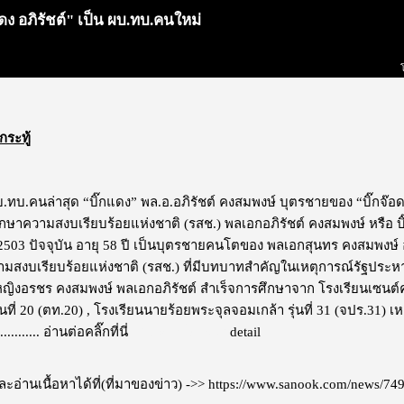
ดง อภิรัชต์" เป็น ผบ.ทบ.คนใหม่
กระทู้
ผบ.ทบ.คนล่าสุด “บิ๊กแดง” พล.อ.อภิรัชต์ คงสมพงษ์ บุตรชายของ “บิ๊กจ๊
กษาความสงบเรียบร้อยแห่งชาติ (รสช.) พลเอกอภิรัชต์ คงสมพงษ์ หรือ บิ๊
2503 ปัจจุบัน อายุ 58 ปี เป็นบุตรชายคนโตของ พลเอกสุนทร คงสมพงษ์ 
สงบเรียบร้อยแห่งชาติ (รสช.) ที่มีบทบาทสำคัญในเหตุการณ์รัฐประหารเมื
ญิงอรชร คงสมพงษ์ พลเอกอภิรัชต์ สำเร็จการศึกษาจาก โรงเรียนเซนต์คา
นที่ 20 (ตท.20) , โรงเรียนนายร้อยพระจุลจอมเกล้า รุ่นที่ 31 (จปร.31) เ
..........
อ่านต่อคลิ๊กที่นี่
ไม่แสดงโฆษณา
detail
อ่านเนื้อหาได้ที่(ที่มาของข่าว) ->>
https://www.sanook.com/news/74