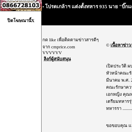
โปรดเกล้าฯ แต่งตั้งทหาร 935 นาย "บิ๊กแ
•
ปิดโฆษณานี้X
กด like เพื่อติดตามข่าวสารดีๆ
©
เนื้อหาข่าว/
จาก cmprice.com
VVVVVV
ลิงก์ผู้สนับสนุน
เปิดประวัติ 
หัวหน้าคณะรั
มีนาคม พ.ศ. 
คณะรักษาความ
เอกหญิง คุณห
เตรียมทหารรุ่
ทหารรา .........
ขอขอบคุณ และ