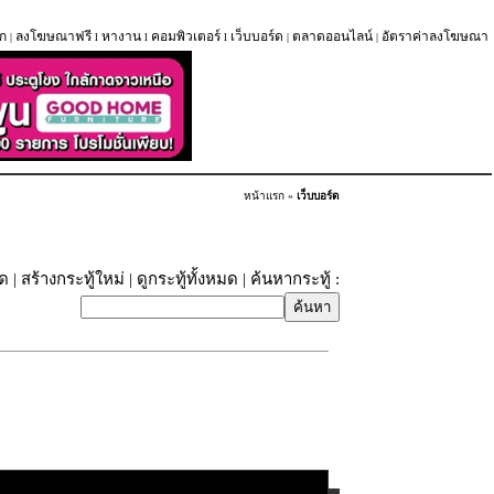
ก
ลงโฆษณาฟรี
หางาน
คอมพิวเตอร์
เว็บบอร์ด
ตลาดออนไลน์
อัตราค่าลงโฆษณา
|
l
l
l
|
|
หน้าแรก
»
เว็บบอร์ด
ุด
|
สร้างกระทู้ใหม่
|
ดูกระทู้ทั้งหมด
| ค้นหากระทู้ :