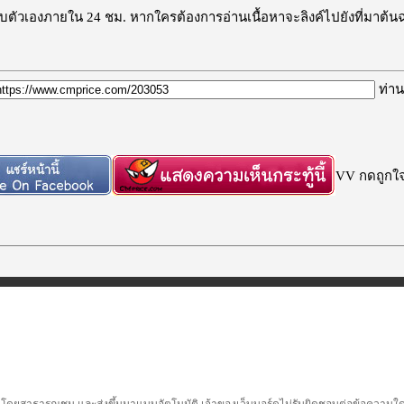
ะลบตัวเองภายใน 24 ชม. หากใครต้องการอ่านเนื้อหาจะลิงค์ไปยังที่มาต้น
ท่าน
VV กดถูกใจก