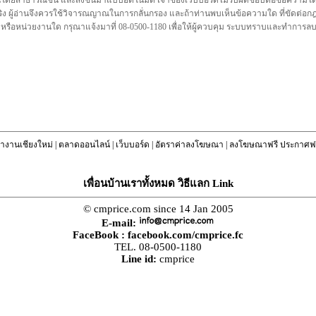
นโดยสาธารณชน และส่งขึ้นมาแบบอัตโนมัติ เจ้าของเว็บบอร์ดไม่รับผิดชอบต่อข้อความใดๆทั
ชื่อจริง ผู้อ่านจึงควรใช้วิจารณญาณในการกลั่นกรอง และถ้าท่านพบเห็นข้อความใด ที่ขัดต่
คล หรือหน่วยงานใด กรุณาแจ้งมาที่ 08-0500-1180 เพื่อให้ผู้ควบคุม ระบบทราบและทำการ
างานเชียงใหม่
|
ตลาดออนไลน์
|
เว็บบอร์ด
|
อัตราค่าลงโฆษณา
|
ลงโฆษณาฟรี ประกาศฟร
เพื่อนบ้านเราทั้งหมด วิธีแลก Link
© cmprice.com since 14 Jan 2005
E-mail:
FaceBook :
facebook.com/cmprice.fc
TEL. 08-0500-1180
Line id:
cmprice