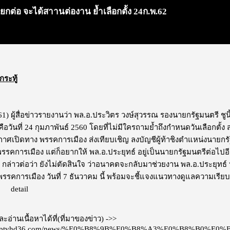
กต่อ จะได้สาานต่องาน ย้ำเลือกตั้ง 24ก.พ.62
กระทู้
.61) ผู้สื่อข่าวรายงานว่า พล.อ.ประวิตร วงษ์สุวรรณ​ รอง​นายก​รัฐมนตรี​ ชู
อวันที่ 24 กุมภาพันธ์​ 2560 โดยที่ไม่มีใครถามย้ำถึงกำหนดวันเลือกตั้ง ส
าศเปิดทาง พรรคการเมือง ส่งเทียบเชิญ ลงบัญชีผู้ท้าชิงตำแหน่งนายกรัฐ
รคการเมือง แต่ก็อยากให้ พล.อ.ประยุทธ์ อยู่เป็นนายกรัฐมนตรีต่อไปอีก 4 
 กล่าวต่อว่า ยังไม่ตัดสินใจ ว่าอนาคตจะกลับมาช่วยงาน พล.อ.ประยุทธ์ 
รรคการเมือง วันที่ 7 ธันวาคม นี้ พร้อมจะชี้แจงแนวทางดูแลความเรียบร้อยก
ณา
detail
่านเนื้อหาได้ที่(ที่มาของข่าว) ->>
ww.pptvhd36.com/news/%E0%B8%9B%E0%B8%A3%E0%B8%B0%E