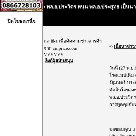
พล.อ.ประวิตร หนุน พล.อ.ประยุทธ เป็นนาย
•
ปิดโฆษณานี้X
กด like เพื่อติดตามข่าวสารดีๆ
©
เนื้อหาข่าว/
จาก cmprice.com
VVVVVV
ลิงก์ผู้สนับสนุน
วันนี้ (27 พ.ย
โรดแมปเดิม คื
รัฐมนตรี ประก
ตัดสินใจของพร
พล.อ.ประวิตร
การพูดคุยกับพ
ไม่แสดงโฆษ
ขอขอบคุณ และอ
https://w