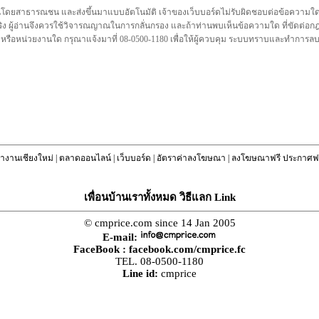
นโดยสาธารณชน และส่งขึ้นมาแบบอัตโนมัติ เจ้าของเว็บบอร์ดไม่รับผิดชอบต่อข้อความใดๆทั
ชื่อจริง ผู้อ่านจึงควรใช้วิจารณญาณในการกลั่นกรอง และถ้าท่านพบเห็นข้อความใด ที่ขัดต่
คล หรือหน่วยงานใด กรุณาแจ้งมาที่ 08-0500-1180 เพื่อให้ผู้ควบคุม ระบบทราบและทำการ
างานเชียงใหม่
|
ตลาดออนไลน์
|
เว็บบอร์ด
|
อัตราค่าลงโฆษณา
|
ลงโฆษณาฟรี ประกาศฟร
เพื่อนบ้านเราทั้งหมด วิธีแลก Link
© cmprice.com since 14 Jan 2005
E-mail:
FaceBook :
facebook.com/cmprice.fc
TEL. 08-0500-1180
Line id:
cmprice