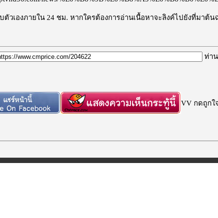
ะลบตัวเองภายใน 24 ชม. หากใครต้องการอ่านเนื้อหาจะลิงค์ไปยังที่มาต้น
ท่าน
VV กดถูกใจก