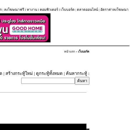
ก
ลงโฆษณาฟรี
หางาน
คอมพิวเตอร์
เว็บบอร์ด
ตลาดออนไลน์
อัตราค่าลงโฆษณา
|
l
l
l
|
|
หน้าแรก
»
เว็บบอร์ด
ุด
|
สร้างกระทู้ใหม่
|
ดูกระทู้ทั้งหมด
| ค้นหากระทู้ :