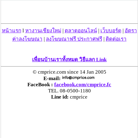
ตร.สภ.เมืองลำพูน ยึดยาบ้ากว่า 700 เม็ด หลังชาว
บ้านแจ้งพบถุงพลาสติกพันเทปสีดำต้องสงสัยในสวน
ลำไย
หน้าแรก
l
หางานเชียงใหม่
|
ตลาดออนไลน์
|
เว็บบอร์ด
|
อัตรา
แม่สะเรียง ลุยตรวจ “สกุชชี่“ ของเล่นอันตราย พบไร้
ค่าลงโฆษณา
|
ลงโฆษณาฟรี ประกาศฟรี
|
ติดต่อเรา
มาตรฐานเสี่ยงอันตราย สั่งห้ามขาย-เตือนภัยผู้
ปกครองเฝ้าระวังบุตรหลาน
เพื่อนบ้านเราทั้งหมด วิธีแลก Link
“ลาว” ส่ง “24 คนไทย” กลับประเทศผ่านด่าน
© cmprice.com since 14 Jan 2005
เชียงของ เพื่อดำเนินการตามกฎหมาย พบส่วนใหญ่มี
E-mail:
เอี่ยวแก๊งคอลเซ็นเตอร์
FaceBook :
facebook.com/cmprice.fc
TEL. 08-0500-1180
Line id:
cmprice
“ตรีนุช” เปิดตัวระบบ “e-WorkPermit” ลงทะเบียน
แรงงานต่างด้าวออนไลน์ ให้บริการ 24 ชั่วโมงทั่ว
ประเทศ เริ่ม 13 ต.ค. นี้
คพ. เผยผลตรวจคุณภาพน้ำแม่น้ำกก-แม่น้ำสาย-
แม่น้ำรวก-แม่น้ำโขง พื้นที่เชียงใหม่-เชียงราย ครั้งที่