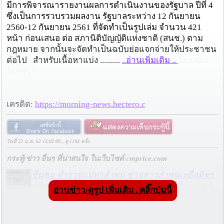
มีการพิจารณารายงานผลการดำเนินงานของรัฐบาล ปีที่ 4
ซึ่งเป็นการรวบรวมผลงาน รัฐบาลระหว่าง 12 กันยายน
2560-12 กันยายน 2561 ที่จัดทำเป็นรูปเล่ม จำนวน 421
หน้า ก่อนเสนอ ต่อ สภานิติบัญญัติแห่งชาติ (สนช.) ตาม
กฎหมาย จากนั้นจะจัดทำเป็นฉบับย่อแจกจ่ายให้ประชาชน
ต่อไป สำหรับเนื้อหาแบ่ง ..........
..อ่านเพิ่มเติม ..
ไม่แสดง
โฆษณา
เครดิต:
https://morning-news.bectero.c
วันที่ 22 ม.ค. 62 14:02:09 , ดู 1194 ครั้ง
กระทู้/ข่าว อื่นๆ ที่น่าสนใจ ในเว็บไซต์ cmprice.com
ชื่นชม ตำรวจแม่ทาลำพูน ช่วยสาวลำพูนเหยื่อมิจฯ
หวิดสูญเงินเกือบสองแสน โชคดีรู้ตัวเร็ว! รีบแจ้งตร.
อ่านข่าว/ดูรูป เพิ่มเติม . คลิ๊กปุ่มนี้
ประสาน สตช.สายด่วน 1441 อายัดบัญชี-ตามเงินได้
คืนครบ