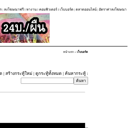
ก
ลงโฆษณาฟรี
หางาน
คอมพิวเตอร์
เว็บบอร์ด
ตลาดออนไลน์
อัตราค่าลงโฆษณา
|
l
l
l
|
|
หน้าแรก
»
เว็บบอร์ด
ุด
|
สร้างกระทู้ใหม่
|
ดูกระทู้ทั้งหมด
| ค้นหากระทู้ :