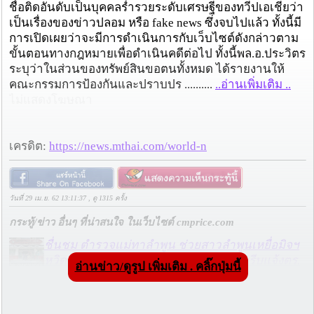
ชื่อติดอันดับเป็นบุคคลร่ำรวยระดับเศรษฐีของทวีปเอเชียว่า
เป็นเรื่องของข่าวปลอม หรือ fake news ซึ่งจบไปแล้ว ทั้งนี้มี
การเปิดเผยว่าจะมีการดำเนินการกับเว็บไซต์ดังกล่าวตาม
ขั้นตอนทางกฎหมายเพื่อดำเนินคดีต่อไป ทั้งนี้พล.อ.ประวิตร
ระบุว่าในส่วนของทรัพย์สินขอตนทั้งหมด ได้รายงานให้
คณะกรรมการป้องกันและปราบปร ..........
..อ่านเพิ่มเติม ..
ไม่แสดงโฆษณา
เครดิต:
https://news.mthai.com/world-n
วันที่ 29 เม.ย. 62 13:11:37 , ดู 1315 ครั้ง
กระทู้/ข่าว อื่นๆ ที่น่าสนใจ ในเว็บไซต์ cmprice.com
ชื่นชม ตำรวจแม่ทาลำพูน ช่วยสาวลำพูนเหยื่อมิจฯ
หวิดสูญเงินเกือบสองแสน โชคดีรู้ตัวเร็ว! รีบแจ้งตร.
อ่านข่าว/ดูรูป เพิ่มเติม . คลิ๊กปุ่มนี้
ประสาน สตช.สายด่วน 1441 อายัดบัญชี-ตามเงินได้
คืนครบ