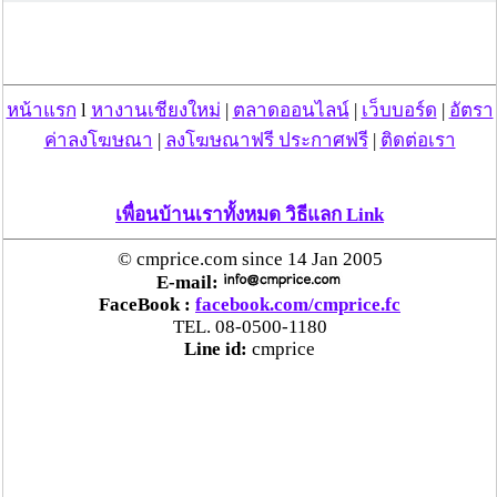
ตร.สภ.เมืองลำพูน ยึดยาบ้ากว่า 700 เม็ด หลังชาว
บ้านแจ้งพบถุงพลาสติกพันเทปสีดำต้องสงสัยในสวน
ลำไย
หน้าแรก
l
หางานเชียงใหม่
|
ตลาดออนไลน์
|
เว็บบอร์ด
|
อัตรา
แม่สะเรียง ลุยตรวจ “สกุชชี่“ ของเล่นอันตราย พบไร้
ค่าลงโฆษณา
|
ลงโฆษณาฟรี ประกาศฟรี
|
ติดต่อเรา
มาตรฐานเสี่ยงอันตราย สั่งห้ามขาย-เตือนภัยผู้
ปกครองเฝ้าระวังบุตรหลาน
เพื่อนบ้านเราทั้งหมด วิธีแลก Link
“ลาว” ส่ง “24 คนไทย” กลับประเทศผ่านด่าน
© cmprice.com since 14 Jan 2005
เชียงของ เพื่อดำเนินการตามกฎหมาย พบส่วนใหญ่มี
E-mail:
เอี่ยวแก๊งคอลเซ็นเตอร์
FaceBook :
facebook.com/cmprice.fc
TEL. 08-0500-1180
Line id:
cmprice
“ตรีนุช” เปิดตัวระบบ “e-WorkPermit” ลงทะเบียน
แรงงานต่างด้าวออนไลน์ ให้บริการ 24 ชั่วโมงทั่ว
ประเทศ เริ่ม 13 ต.ค. นี้
คพ. เผยผลตรวจคุณภาพน้ำแม่น้ำกก-แม่น้ำสาย-
แม่น้ำรวก-แม่น้ำโขง พื้นที่เชียงใหม่-เชียงราย ครั้งที่