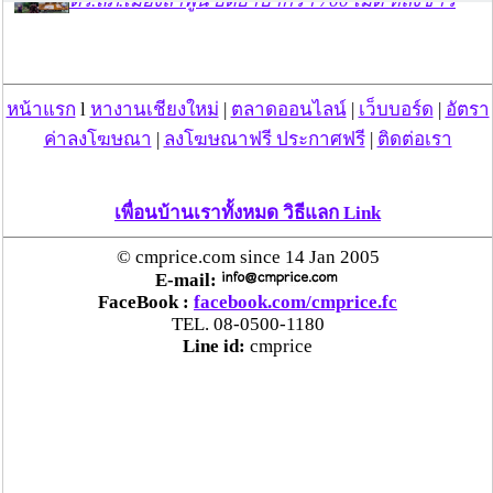
ตร.สภ.เมืองลำพูน ยึดยาบ้ากว่า 700 เม็ด หลังชาว
บ้านแจ้งพบถุงพลาสติกพันเทปสีดำต้องสงสัยในสวน
ลำไย
หน้าแรก
l
หางานเชียงใหม่
|
ตลาดออนไลน์
|
เว็บบอร์ด
|
อัตรา
แม่สะเรียง ลุยตรวจ “สกุชชี่“ ของเล่นอันตราย พบไร้
มาตรฐานเสี่ยงอันตราย สั่งห้ามขาย-เตือนภัยผู้
ค่าลงโฆษณา
|
ลงโฆษณาฟรี ประกาศฟรี
|
ติดต่อเรา
ปกครองเฝ้าระวังบุตรหลาน
เพื่อนบ้านเราทั้งหมด วิธีแลก Link
“ลาว” ส่ง “24 คนไทย” กลับประเทศผ่านด่าน
เชียงของ เพื่อดำเนินการตามกฎหมาย พบส่วนใหญ่มี
© cmprice.com since 14 Jan 2005
เอี่ยวแก๊งคอลเซ็นเตอร์
E-mail:
FaceBook :
facebook.com/cmprice.fc
TEL. 08-0500-1180
“ตรีนุช” เปิดตัวระบบ “e-WorkPermit” ลงทะเบียน
Line id:
cmprice
แรงงานต่างด้าวออนไลน์ ให้บริการ 24 ชั่วโมงทั่ว
ประเทศ เริ่ม 13 ต.ค. นี้
คพ. เผยผลตรวจคุณภาพน้ำแม่น้ำกก-แม่น้ำสาย-
แม่น้ำรวก-แม่น้ำโขง พื้นที่เชียงใหม่-เชียงราย ครั้งที่
8 “พบสารหนูสูงเกินค่ามาตรฐาน“