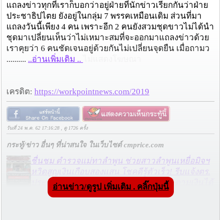
แถลงข่าวทุกที่เราก็บอกว่าอยู่ฝ่ายที่นักข่าวเรียกกันว่าฝ่าย
ประชาธิปไตย ยังอยู่ในกลุ่ม 7 พรรคเหมือนเดิม ส่วนที่มา
แถลงวันนี้เพียง 4 คน เพราะอีก 2 คนยังสวมชุดขาวไม่ได้นำ
ชุดมาเปลี่ยนเห็นว่าไม่เหมาะสมที่จะออกมาแถลงข่าวด้วย
เราคุยว่า 6 คนชัดเจนอยู่ด้วยกันไม่เปลี่ยนจุดยืน เมื่อถามว
..........
..อ่านเพิ่มเติม ..
ไม่แสดงโฆษณา
เครดิต:
https://workpointnews.com/2019
วันที่ 24 พ.ค. 62 17:16:28 , ดู 1726 ครั้ง
กระทู้/ข่าว อื่นๆ ที่น่าสนใจ ในเว็บไซต์ cmprice.com
ชื่นชม ตำรวจแม่ทาลำพูน ช่วยสาวลำพูนเหยื่อมิจฯ
หวิดสูญเงินเกือบสองแสน โชคดีรู้ตัวเร็ว! รีบแจ้งตร.
ประสาน สตช.สายด่วน 1441 อายัดบัญชี-ตามเงินได้
อ่านข่าว/ดูรูป เพิ่มเติม . คลิ๊กปุ่มนี้
คืนครบ