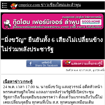
cmprice.com ข่าวเชียงใหม่และลำพูน
“มิ่งขวัญ” ยืนยันทั้ง 6 เสียงไม่เปลี่ยนข้าง
ไม่ร่วมพลังประชารัฐ
วันที่ 24 พ.ค. 62 17:16:28 , ดู 1726 ครั้ง
เนื้อหาข่าว/กระทู้
24 พ.ค. เวลา 17.00 น. นายมิ่งขวัญ แสงสุวรรณ์ อดีตหัวหน้า
พรรคเศรษฐกิจใหม่ แถลงภายหลังร่วมรัฐพิธีเปิดประชุม
รัฐสภาถึงเรื่องจุดยืนของพรรคว่า ตั้งแต่วันแรกจนถึงวันนี้ไม่
เคยเปลี่ยนจุดยืน ทุกคนที่เป็น ส.ส. ทุกคนพูดเหมือนเดิม