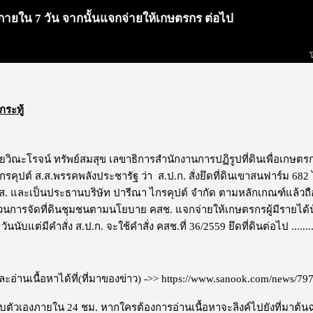
" ภายใน 7 วัน จากนั้นแจกจ่ายให้เกษตรกร ต่อไป
กระทู้
ายวิณะโรจน์ ทรัพย์สมสุข เลขาธิการสำนักงานการปฏิรูปที่ดินเพื่อเกษต
รคุปต์ ส.ส.พรรคพลังประชารัฐ ว่า ส.ป.ก. สั่งยึดที่ดินเขาสนฟาร์ม 682 
. และเป็นประธานบริษัท ปารีณา ไกรคุปต์ จำกัด ตามหลักเกณฑ์แล้วถือว่าไม
บวนการจัดที่ดินชุมชนตามนโยบาย คสช. แจกจ่ายให้เกษตรกรผู้มีรายไ
ันนับแต่มีคำสั่ง ส.ป.ก. จะใช้คำสั่ง คสช.ที่ 36/2559 ยึดที่ดินต่อไป ..........
อ่านเนื้อหาได้ที่(ที่มาของข่าว) ->>
https://www.sanook.com/news/79
ะลบตัวเองภายใน 24 ชม. หากใครต้องการอ่านเนื้อหาจะลิงค์ไปยังที่มาต้น