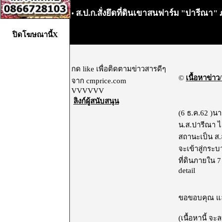
ส.ป.ก.สั่งยึดที่ดินเขาสนฟาร์ม "ปารีณา
•
ปิดโฆษณานี้X
กด like เพื่อติดตามข่าวสารดีๆ
©
เนื้อหาข่าว/
จาก cmprice.com
VVVVVV
ลิงก์ผู้สนับสนุน
(6 ธ.ค.62 )น
น.ส.ปารีณา ไก
สถานะเป็น ส.ส
จะเข้าสู่กระ
ที่ดินภายใน 7 ว
detail
ขอขอบคุณ และ
(เนื้อหานี้ จ