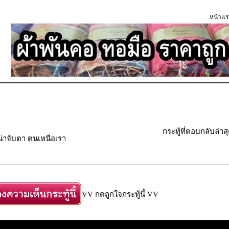
หน้าแร
กระทู้ที่ตอบกลับล่าส
น่าจับตา ตนเหนือเรา
VV กดถูกใจกระทู้นี้ VV