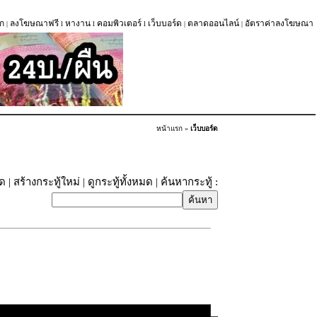
ก
ลงโฆษณาฟรี
หางาน
คอมพิวเตอร์
เว็บบอร์ด
ตลาดออนไลน์
อัตราค่าลงโฆษณา
|
l
l
l
|
|
หน้าแรก
»
เว็บบอร์ด
ุด
|
สร้างกระทู้ใหม่
|
ดูกระทู้ทั้งหมด
| ค้นหากระทู้ :