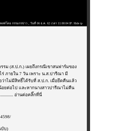
โพสต์โดย กรรมกรข่าว
, วันที่ 06 ธ.ค. 62 เวลา 11:00:04 IP: Hide ip
รกรรม (ส.ป.ก.) เผยถึงกรณีเขาสนฟาร์มของ
ไร่ ภายใน 7 วัน เพราะ น.ส.ปารีณา มี
่มีสิทธิ์ได้รับที่ ส.ป.ก. เมื่อยึดคืนแล้ว
ด้น้อยต่อไป และหากนางสาวปารีณาไม่คืน
.........
อ่านต่อคลิ๊กที่นี่
ไม่แสดงโฆษณา
74598/
ฉบับ)