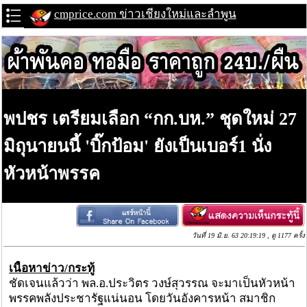
cmprice.com ข่าวเชียงใหม่และลำพูน
พปชร เตรียมเลือก “กก.บห.” ชุดใหม่ 27
มิถุนายนนี้ 'บิ๊กป้อม' ยังเป็นเบอร์1 นั่ง
หัวหน้าพรรค
วันที่ 19 มิ.ย. 63 20:19:19 , ดู 1177 ครั้ง
เนื้อหาข่าว/กระทู้
ชัดเจนแล้วว่า พล.อ.ประวิตร วงษ์สุวรรณ จะมาเป็นหัวหน้า
พรรคพลังประชารัฐแน่นอน โดยวันอังคารหน้า สมาชิก