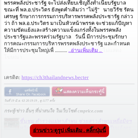
พรรคพลังประชารัฐ จะไปส่งเทียบเชิญถึงทำเนียบรัฐบาล
ขณะที่ พล.อ.ประวิตร ยังพูดคำเดิมว่า "ไม่รู้" นายวิรัช รัตน
เศรษฐ รักษาการกรรมการบริหารพรรคพลังประชารัฐ กล่าว
ว่า ถ้า พล.อ.ประวิตร มาเป็นหัวหน้าพรรค จะช่วยแก้ปัญหา
ความขัดแย้งและสร้างความแข็งแกร่งทั้งในพรรคพลัง
ประชารัฐและพรรคร่วมรัฐบาล วันนี้ มีการประชุมรักษา
การคณะกรรมการบริหารพรรคพลังประชารัฐ และกำหนด
ให้มีการประชุมใหญ่เพื่ ..........
..อ่านเพิ่มเติม ..
ไม่แสดง
โฆษณา
เครดิต:
https://ch3thailandnews.becter
วันที่ 19 มิ.ย. 63 20:19:19 , ดู 1177 ครั้ง
กระทู้/ข่าว อื่นๆ ที่น่าสนใจ ในเว็บไซต์ cmprice.com
ชื่นชม ตำรวจแม่ทาลำพูน ช่วยสาวลำพูนเหยื่อมิจฯ
หวิดสูญเงินเกือบสองแสน โชคดีรู้ตัวเร็ว! รีบแจ้งตร.
อ่านข่าว/ดูรูป เพิ่มเติม . คลิ๊กปุ่มนี้
ประสาน สตช.สายด่วน 1441 อายัดบัญชี-ตามเงินได้