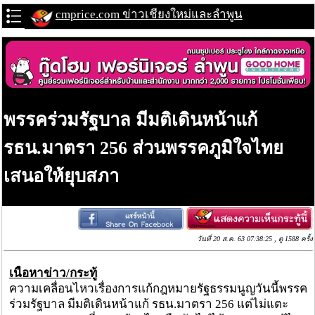
cmprice.com ข่าวเชียงใหม่และลำพูน
พรรคร่วมรัฐบาล มีมติเดินหน้าแก้
รธน.มาตรา 256 ส่วนพรรคภูมิใจไทย
เสนอให้ยุบสภา
วันที่ 20 ส.ค. 63 07:38:25 , ดู 1588 ครั้ง
เนื้อหาข่าว/กระทู้
ความเคลื่อนไหวเรื่องการแก้กฎหมายรัฐธรรมนูญวันนี้พรรค
ร่วมรัฐบาล มีมติเดินหน้าแก้ รธน.มาตรา 256 แต่ไม่แตะ