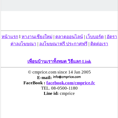
คืนครบ
ตร.สภ.เมืองลำพูน ยึดยาบ้ากว่า 700 เม็ด หลังชาว
บ้านแจ้งพบถุงพลาสติกพันเทปสีดำต้องสงสัยในสวน
ลำไย
หน้าแรก
l
หางานเชียงใหม่
|
ตลาดออนไลน์
|
เว็บบอร์ด
|
อัตรา
แม่สะเรียง ลุยตรวจ “สกุชชี่“ ของเล่นอันตราย พบไร้
ค่าลงโฆษณา
|
ลงโฆษณาฟรี ประกาศฟรี
|
ติดต่อเรา
มาตรฐานเสี่ยงอันตราย สั่งห้ามขาย-เตือนภัยผู้
ปกครองเฝ้าระวังบุตรหลาน
เพื่อนบ้านเราทั้งหมด วิธีแลก Link
“ลาว” ส่ง “24 คนไทย” กลับประเทศผ่านด่าน
© cmprice.com since 14 Jan 2005
เชียงของ เพื่อดำเนินการตามกฎหมาย พบส่วนใหญ่มี
E-mail:
เอี่ยวแก๊งคอลเซ็นเตอร์
FaceBook :
facebook.com/cmprice.fc
TEL. 08-0500-1180
Line id:
cmprice
“ตรีนุช” เปิดตัวระบบ “e-WorkPermit” ลงทะเบียน
แรงงานต่างด้าวออนไลน์ ให้บริการ 24 ชั่วโมงทั่ว
ประเทศ เริ่ม 13 ต.ค. นี้