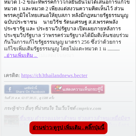
หมวด 1-2 ขณะที่พรรคก้าวไกลยืนยันไม่ได้เสนอการแก้ไข
หมวด 1 และหมวด 2 เพียงแต่สงวนความคิดเห็นไว้ ส่วน
พรรคภูมิใจไทยเสนอให้ยุบสภา หลังมีกฎหมายรัฐธรรมนูญ
ฉบับประชาชน นายวิรัช รัตนเศรษฐ ส.ส.พรรคพลัง
ประชารัฐ และ ประธานวิปรัฐบาล เปิดเผยภายหลังการ
ประชุมวิปรัฐบาล ว่าพรรคร่วมรัฐบาลได้มีมติเห็นชอบร่วม
กันในการแก้ไขรัฐธรรมนูญ มาตรา 256 ซึ่งว่าด้วยการ
แก้ไขเพิ่มเติมรัฐธรรมนูญ โดยไม่แตะหมวด 1 แ ..........
..อ่านเพิ่มเติม ..
ไม่แสดงโฆษณา
เครดิต:
https://ch3thailandnews.becter
วันที่ 20 ส.ค. 63 07:38:25 , ดู 1588 ครั้ง
กระทู้/ข่าว อื่นๆ ที่น่าสนใจ ในเว็บไซต์ cmprice.com
ชื่นชม ตำรวจแม่ทาลำพูน ช่วยสาวลำพูนเหยื่อมิจฯ
หวิดสูญเงินเกือบสองแสน โชคดีรู้ตัวเร็ว! รีบแจ้งตร.
อ่านข่าว/ดูรูป เพิ่มเติม . คลิ๊กปุ่มนี้
ประสาน สตช.สายด่วน 1441 อายัดบัญชี-ตามเงินได้