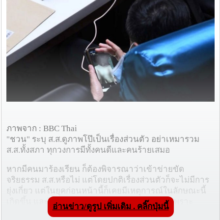
ภาพจาก : BBC Thai
"ชวน" ระบุ ส.ส.ดูภาพโป๊เป็นเรื่องส่วนตัว อย่าเหมารวม
ส.ส.ทั้งสภา ทุกวงการมีทั้งคนดีและคนร้ายเสมอ
หากมีคนมาร้องเรียน ก็ต้องพิจารณาว่าเข้าข่ายขัด
จริยธรรม ส.ส.หรือไม่ แต่โดยปกติเรื่องส่วนตัวก็จะไม่มีการ
ยุ่งเกี่ยว แต่ในยุคก่อนหน้านี้ก็เคยมีเหตุการณ์ในลักษณะนี้
เกิดขึ้น และได้ตักเตือนไปแล้วว่าให้ระมัดระวัง เพราะ
อ่านข่าว/ดูรูป เพิ่มเติม . คลิ๊กปุ่มนี้
สื่อมวลชนจับจ้องเรื่องในลักษณะนี้อยู่