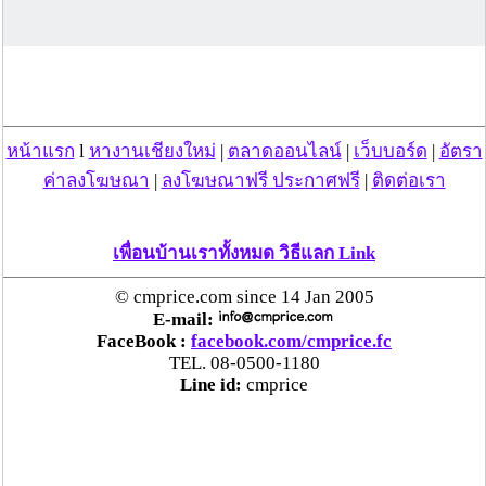
ข้อมูลข่าว สำนักข่าวไทย
วันที่ 17 ก.ย. 63 08:47:30 , ดู 1803 ครั้ง
หน้าแรก
l
หางานเชียงใหม่
|
ตลาดออนไลน์
|
เว็บบอร์ด
|
อัตรา
กระทู้/ข่าว อื่นๆ ที่น่าสนใจ ในเว็บไซต์ cmprice.com
ค่าลงโฆษณา
|
ลงโฆษณาฟรี ประกาศฟรี
|
ติดต่อเรา
ชื่นชม ตำรวจแม่ทาลำพูน ช่วยสาวลำพูนเหยื่อมิจฯ
หวิดสูญเงินเกือบสองแสน โชคดีรู้ตัวเร็ว! รีบแจ้งตร.
ประสาน สตช.สายด่วน 1441 อายัดบัญชี-ตามเงินได้
เพื่อนบ้านเราทั้งหมด วิธีแลก Link
คืนครบ
© cmprice.com since 14 Jan 2005
E-mail:
ตร.สภ.เมืองลำพูน ยึดยาบ้ากว่า 700 เม็ด หลังชาว
FaceBook :
facebook.com/cmprice.fc
บ้านแจ้งพบถุงพลาสติกพันเทปสีดำต้องสงสัยในสวน
TEL. 08-0500-1180
ลำไย
Line id:
cmprice
แม่สะเรียง ลุยตรวจ “สกุชชี่“ ของเล่นอันตราย พบไร้
มาตรฐานเสี่ยงอันตราย สั่งห้ามขาย-เตือนภัยผู้
ปกครองเฝ้าระวังบุตรหลาน