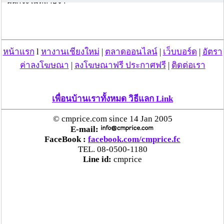
นั้นก็จะไม่หลาบจำ
รมว.สาธารณสุข กล่าวว่า สถานการณ์ขณะนี้พบเชื้อแค่ในกลุ่มผู้ที่
เดินทางมาจากต่างประเทศ และผู้ที่มีความสัมพันธ์กับผู้ติดเชื้อ ยังไม่
ถึงจุดที่เกิดการแพร่ระบาดจนควบคุมไม่ได้ กระทรวงสาธารณสุขมี
หน้าแรก
l
หางานเชียงใหม่
|
ตลาดออนไลน์
|
เว็บบอร์ด
|
อัตรา
การแถลงข่าวสถานการณ์ทุกวันอยู่แล้ว ขออย่าอ้างกระแสข่าวลือ 
ค่าลงโฆษณา
|
ลงโฆษณาฟรี ประกาศฟรี
|
ติดต่อเรา
คนทำงานก็คือกระทรวงสาธารณสุขและฝ่ายปกครองพยายามตรึง
สถานการณ์ไว้อยู่แล้ว
เพื่อนบ้านเราทั้งหมด วิธีแลก Link
นายอนุทิน กล่าวว่า จากการสอบสวนโรคทราบว่าผู้ติดเชื้อล้วนแต่มี
© cmprice.com since 14 Jan 2005
ปฏิสัมพันธ์กับผู้ที่นำเชื้อเข้ามา ไม่ได้เป็นการระบาดแบบแพร่
E-mail:
กระจายจนไม่สามารถควบคุมได้ และตอนนี้จุดเริ่มต้นของเชื้อมา
FaceBook :
facebook.com/cmprice.fc
จากผู้เดินทางกลับจากท่าขี้เหล็ก พร้อมย้ำว่า ทุกคนต้องเข้าเมือง
TEL. 08-0500-1180
อย่างถูกกฎหมาย คนที่ลักลอบเข้าเมืองคือต้นเหตุของปัญหาที่เกิด
Line id:
cmprice
ขึ้น
รมว.สาธารณสุข กล่าวว่า พวกลักลอบเข้าเมืองเพราะไม่ต้องการอยู่
ในสถานที่กักกันโรค หรือ State Quarantine 14 วัน นี่คือการเห็นแก่
ตัว และไร้สำนึกในการรับผิดชอบ ทุกคนต้องมานั่งลำบาก มีผลกระ
ทบกับการทำมาหากิน เรามีกฎหมายการลักลอบเข้าเมืองอยู่แล้ว 