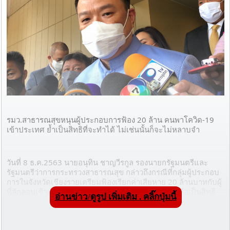
รมว.สาธารณสุขหนุนผู้ประกอบการฟ้อง 20 ล้าน คนพาโควิด-19 
เข้าประเทศ ย้ำเป็นสิทธิที่จะทำได้ ไม่เช่นนั้นก็จะไม่หลาบจำ
วันที่ 8 ธ.ค.2563 นายอนุทิน ชาญวีรกูล รองนายกรัฐมนตรีและ
รัฐมนตรีว่าการกระทรวงสาธารณสุข กล่าวถึงกรณีที่กลุ่มผู้ประกอบ
การในจังหวัดเชียงรายเตรียมฟ้องเรียกค่าเสียหาย 20 ล้านบาทกับผู้
ที่ลักลอบเข้าเมืองและนำเชื้อโควิด-19 เข้าประเทศว่า ถือเป็นสิทธิ
อ่านข่าว/ดูรูป เพิ่มเติม . คลิ๊กปุ่มนี้
ตามกฎหมายของแต่ละคน คนที่ทำผิดกฎหมาย ทำความเดือดร้อน 
ไม่รับผิดชอบ ถ้ามีใครสามารถดำเนินการตามกฎหมายได้ก็ทำได้
อยู่แล้ว ส่วนรัฐบาลก็ต้องดำเนินคดีตามกฎหมายเช่นเดียวกัน ไม่เช่น