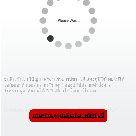
อนุทิน ลั่นไม่มีปัญหาทำงานร่วม พปชร. ได้ แจงภูมิใจไทยไม่ได้
วอล์คเอ้าท์ แค่เดินตาม “ชาดา” ต้องปฏิบัติตามคำสั่งศาล
รัฐธรรมนูญ ลั่นทนได้ 5 ปี เดี๋ยวไดโนเสาร์ไปเอง
นายอนุทิน ชาญวีรกูล รองนายกรัฐมนตรีและรัฐมนตรีว่าการ
อ่านข่าว/ดูรูป เพิ่มเติม . คลิ๊กปุ่มนี้
กระทรวงสาธารณสุข กล่าวกรณี ส.ส.พรรคภูมิใจไทย วอล์คเอ้าท์
ออกจากห้องประชุมในการโหวตวาระ 3 การแก้ไขรัฐธรรมนูญ ว่า
ความสัมพันธ์พรรคร่วมรัฐบาลไม่มีปัญหา ยังสามารถทำงานร่วมกัน
ได้ เพราะเรื่องนี้ต้องแยกส่วนกัน ที่เป็นเรื่องของสภา ไม่เกี่ยวกับฝ่าย