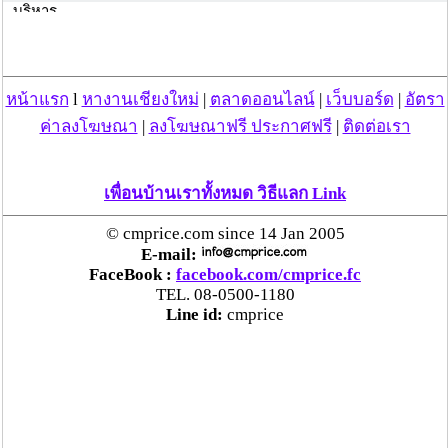
บริหาร
แต่กรณีที่นายชาดา ไทยเศรษฐ์ รองหัวหน้าพรรคภูมิไทย พูดอาจจะ
มีอารมณ์ เนื่องจากพิจารณามากัน 2 วาระแล้ว นายชาดา คงจะมอง
หน้าแรก
l
หางานเชียงใหม่
|
ตลาดออนไลน์
|
เว็บบอร์ด
|
อัตรา
ว่าเหตุใดไม่ดันให้ครบถ้วนกระบวนความให้จบ ซึ่งหลังจากเมื่อคืนนี้
ค่าลงโฆษณา
|
ลงโฆษณาฟรี ประกาศฟรี
|
ติดต่อเรา
ยังไม่ได้พูดคุยกับพลเอกประวิตร วงษ์สุวรรณ รองนายกรัฐมนตรี ใน
ฐานะหัวหน้าพรรคพลังประชารัฐ
เพื่อนบ้านเราทั้งหมด วิธีแลก Link
ยืนยัน นายชาดา และลูกพรรค เดินออกจากห้องประชุม ไม่ได้เป็น
การวอล์คเอ้าท์ แต่เนื่องจากในช่วงนี้นายชาดา มีอารมณ์และถือว่า
© cmprice.com since 14 Jan 2005
อาวุโสที่สุดในขณะนั้น ทาง ส.ส.จึงได้เดินออกมา เป็นการเดินตาม
E-mail:
เท่านั้น นายอนุทินยังเปิดเผยด้วยว่า การไม่อยู่ลงมติในวาระ 3 
FaceBook :
facebook.com/cmprice.fc
เพราะภูมิใจไทยได้แสดงเจตนารมย์กับประชาชนไว้ และได้ร่วมแก้
TEL. 08-0500-1180
รัฐธรรมนูญผ่านมา 2 วาระแล้ว แต่เมื่อมาถึงวาระที่ 3 ศาล
Line id:
cmprice
รัฐธรรมนูญได้วินิจฉัย ก็ต้องทำตามคำสั่งศาลรัฐธรรมนูญ ที่ต้องให้
ไปทำประชามติ เพื่อให้ประชาชนเป็นผู้ตัดสินใจในฐานะเจ้าของ
ประเทศ เนื่องจากคำสั่งของศาลรัฐธรรมนูญมีผลผูกพันธ์ทุกองค์กร 
พรรคภูมิใจไทย จึงยืดคำสั่งศาล มากกว่าความคิดเห็นของนักกฏ
หมาย เพราะถ้าทำผิด ก็เสี่ยงที่จะถูกยุบพรรคได้ ไม่อยากตีความ
กันเอง เพราะถ้าตีความผิดก็จะวุ่นวาย เมื่อมีคนไปร้อง จะถูกข้อหา
ยุบพรรคอีก