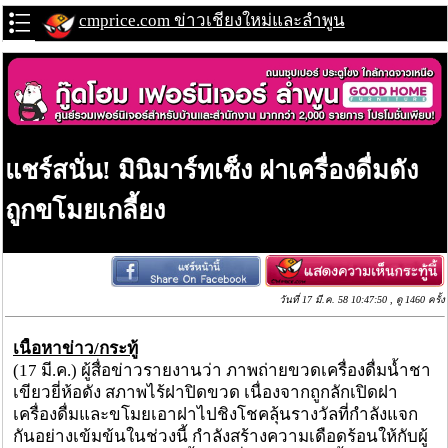
cmprice.com ข่าวเชียงใหม่และลำพูน
แชร์สนั่น! มินิมาร์ทเซ็ง ฝาเครื่องดื่มดัง
ถูกขโมยเกลี้ยง
วันที่ 17 มี.ค. 58 10:47:50 , ดู 1460 ครั้ง
เนื้อหาข่าว/กระทู้
(17 มี.ค.) ผู้สื่อข่าวรายงานว่า ภาพถ่ายขวดเครื่องดื่มน้ำชา
เขียวยี่ห้อดัง สภาพไร้ฝาปิดขวด เนื่องจากถูกลักเปิดฝา
เครื่องดื่มและขโมยเอาฝาไปชิงโชคลุ้นรางวัลที่กำลังแจก
กันอย่างเข้มข้นในช่วงนี้ กำลังสร้างความเดือดร้อนให้กับผู้