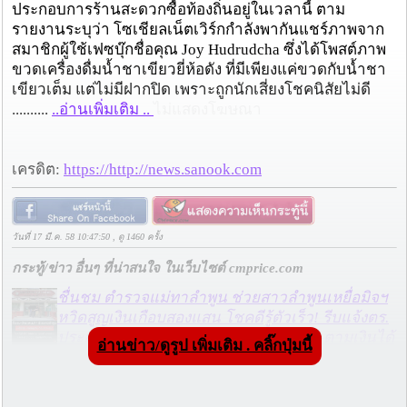
ประกอบการร้านสะดวกซื้อท้องถิ่นอยู่ในเวลานี้ ตาม
รายงานระบุว่า โซเชียลเน็ตเวิร์กกำลังพากันแชร์ภาพจาก
สมาชิกผู้ใช้เฟซบุ๊กชื่อคุณ Joy Hudrudcha ซึ่งได้โพสต์ภาพ
ขวดเครื่องดื่มน้ำชาเขียวยี่ห้อดัง ที่มีเพียงแค่ขวดกับน้ำชา
เขียวเต็ม แต่ไม่มีฝากปิด เพราะถูกนักเสี่ยงโชคนิสัยไม่ดี
..........
..อ่านเพิ่มเติม ..
ไม่แสดงโฆษณา
เครดิต:
https://http://news.sanook.com
วันที่ 17 มี.ค. 58 10:47:50 , ดู 1460 ครั้ง
กระทู้/ข่าว อื่นๆ ที่น่าสนใจ ในเว็บไซต์ cmprice.com
ชื่นชม ตำรวจแม่ทาลำพูน ช่วยสาวลำพูนเหยื่อมิจฯ
หวิดสูญเงินเกือบสองแสน โชคดีรู้ตัวเร็ว! รีบแจ้งตร.
ประสาน สตช.สายด่วน 1441 อายัดบัญชี-ตามเงินได้
อ่านข่าว/ดูรูป เพิ่มเติม . คลิ๊กปุ่มนี้
คืนครบ