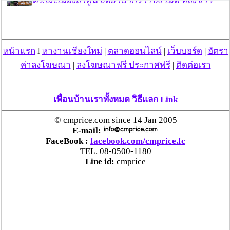
ตร.สภ.เมืองลำพูน ยึดยาบ้ากว่า 700 เม็ด หลังชาว
บ้านแจ้งพบถุงพลาสติกพันเทปสีดำต้องสงสัยในสวน
ลำไย
หน้าแรก
l
หางานเชียงใหม่
|
ตลาดออนไลน์
|
เว็บบอร์ด
|
อัตรา
แม่สะเรียง ลุยตรวจ “สกุชชี่“ ของเล่นอันตราย พบไร้
มาตรฐานเสี่ยงอันตราย สั่งห้ามขาย-เตือนภัยผู้
ค่าลงโฆษณา
|
ลงโฆษณาฟรี ประกาศฟรี
|
ติดต่อเรา
ปกครองเฝ้าระวังบุตรหลาน
เพื่อนบ้านเราทั้งหมด วิธีแลก Link
“ลาว” ส่ง “24 คนไทย” กลับประเทศผ่านด่าน
เชียงของ เพื่อดำเนินการตามกฎหมาย พบส่วนใหญ่มี
© cmprice.com since 14 Jan 2005
เอี่ยวแก๊งคอลเซ็นเตอร์
E-mail:
FaceBook :
facebook.com/cmprice.fc
TEL. 08-0500-1180
“ตรีนุช” เปิดตัวระบบ “e-WorkPermit” ลงทะเบียน
Line id:
cmprice
แรงงานต่างด้าวออนไลน์ ให้บริการ 24 ชั่วโมงทั่ว
ประเทศ เริ่ม 13 ต.ค. นี้
คพ. เผยผลตรวจคุณภาพน้ำแม่น้ำกก-แม่น้ำสาย-
แม่น้ำรวก-แม่น้ำโขง พื้นที่เชียงใหม่-เชียงราย ครั้งที่
8 “พบสารหนูสูงเกินค่ามาตรฐาน“