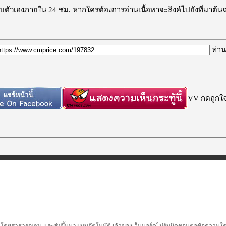
ะลบตัวเองภายใน 24 ชม. หากใครต้องการอ่านเนื้อหาจะลิงค์ไปยังที่มาต้น
ท่าน
VV กดถูกใจก