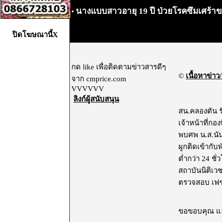
นางแบบสาวอายุ 19 ปี ป่วยโรคซึมเศร้าขา
•
ปิดโฆษณานี้X
กด like เพื่อติดตามข่าวสารดีๆ
©
เนื้อหาข่าว/
จาก cmprice.com
VVVVVV
ลิงก์ผู้สนับสนุน
สน.คลองตัน 
เจ้าหน้าที่กอ
พบศพ น.ส.นัน
ผูกติดเข้ากั
ต่ำกว่า 24 ชั
สถาบันนิติเว
ตรวจสอบ เฟซบุ๊ก
ขอขอบคุณ และ