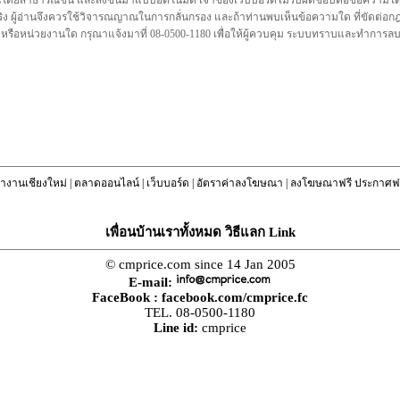
นโดยสาธารณชน และส่งขึ้นมาแบบอัตโนมัติ เจ้าของเว็บบอร์ดไม่รับผิดชอบต่อข้อความใดๆทั
ชื่อจริง ผู้อ่านจึงควรใช้วิจารณญาณในการกลั่นกรอง และถ้าท่านพบเห็นข้อความใด ที่ขัดต่
คล หรือหน่วยงานใด กรุณาแจ้งมาที่ 08-0500-1180 เพื่อให้ผู้ควบคุม ระบบทราบและทำการ
างานเชียงใหม่
|
ตลาดออนไลน์
|
เว็บบอร์ด
|
อัตราค่าลงโฆษณา
|
ลงโฆษณาฟรี ประกาศฟร
เพื่อนบ้านเราทั้งหมด วิธีแลก Link
© cmprice.com since 14 Jan 2005
E-mail:
FaceBook :
facebook.com/cmprice.fc
TEL. 08-0500-1180
Line id:
cmprice