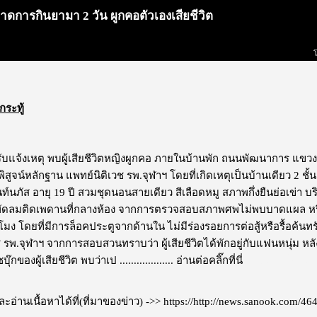
ดการกินยามา 2 วัน ผูกคอตัวเองเสียชีวิต
กระทู้
รับแจ้งเหตุ พบผู้เสียชีวิตหญิงผูกคอ ภายในบ้านพัก ถนนพัฒนาการ 
งพิสูจน์หลักฐาน แพทย์นิติเวช รพ.จุฬาฯ โดยที่เกิดเหตุเป็นบ้านเดียว 2 ชั
ท์นภัส อายุ 19 ปี สวมชุดนอนสายเดียว สีเลือดหมู สภาพกึ่งยืนย่อเข่า 
บพัดลมติดเพดานที่กลางห้อง จากการตรวจสอบสภาพศพไม่พบบาดแผล หรือ
่วโมง โดยที่มีการล็อคประตูจากด้านใน ไม่มีร่องรอยการต่อสู้หรือรื้อค้นท
ช รพ.จุฬาฯ จากการสอบสวนทราบว่า ผู้เสียชีวิตได้พักอยู่กับแฟนหนุ่ม
ของผู้เสียชีวิต พบว่าเป ...................
อ่านต่อคลิ๊กที่นี่
ไม่แสดงโฆษณ
อ่านเนื้อหาได้ที่(ที่มาของข่าว) ->>
https://http://news.sanook.com/46