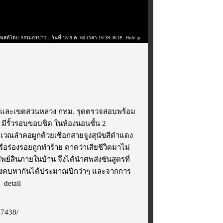
โพสต์โดย กรรมกรข่าว
, วันที่ 18 ธ.ค. 60 เวลา 10:39:46 IP: Hide ip
แขวงและเขตสวนหลวง กทม. รุดตรวจสอบพร้อม
้น มีรั้วรอบขอบชิด ในห้องนอนชั้น 2
บริเวณลำคอผูกด้วยเชือกสายจูงสุนัขสีดำแดง
ร่องรอยถูกทำร้าย คาดว่าเสียชีวิตมาไม่
รัพย์สินภายในบ้าน จึงได้นำศพส่งชันสูตรที่
 หลังคบหากันได้ประมาณปีกว่าๆ และจากการ
า
detail
47438/