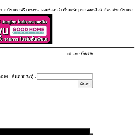
ก
ลงโฆษณาฟรี
หางาน
คอมพิวเตอร์
เว็บบอร์ด
ตลาดออนไลน์
อัตราค่าลงโฆษณา
|
l
l
l
|
|
หน้าแรก
»
เว็บบอร์ด
้งหมด
| ค้นหากระทู้ :