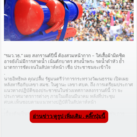
“รมว.วธ.” เผย สงกรานต์ปีนี้ ต้องสวมหน้ากาก – ใส่เสื้อผ้ามิดชิด 
อาจยังไม่มีการสาดน้ำ เน้นตักบาตร สรงน้ำพระ รดน้ำดำหัว ย้ำ 
มาตรการชัดเจนในสัปดาห์หน้า เชื่อ ประชาชนจะเข้าใจ
.
นายอิทธิพล คุณปลื้ม รัฐมนตรีว่าการกระทรวงวัฒนธรรม เปิดเผย
หลังหารือกับเลขา สมช. ในฐานะ เลขา ศบค. ถึง การเตรียมประกาศ
แนวทางปฏิบัติของประชาชนในช่วงเทศกาลสงกรานต์นี้ ว่า จะ
ประกาศมาตรการต่างๆ ภายในเดือนมีนาคม หลังที่ประชุม 
ศบค.เห็นชอบตามแนวทางปฏิบัติในสัปดาห์หน้า
.
เบื้องต้นเป็นสงกรานต์แบบ “เน้นแก่นแท้ของประเพณี” เช่น การ
อ่านข่าว/ดูรูป เพิ่มเติม . คลิ๊กปุ่มนี้
ทำบุญตักบาตร, การสรงน้ำพระพุทธรูป รดน้ำดำหัวขอพรบุพการี
และผู้สูงอายุ อาจจะยังไม่มีการสาดน้ำ เช่น ทุกปีก่อนเกิดโควิด-19 
แต่จะมีพื้นที่หรือโซนสำหรับการรดน้ำดำหัวตามประเพณี และยัง
อาจต้องสวมเฟซชิลด์ แว่นตากันน้ำ แมส และชุดกันฝนเพื่อเป็น