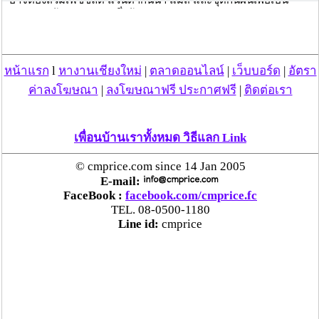
มาตรการป้องกันอย่างหนึ่งด้วย ลดการสัมผัสตัว
.
ขณะเดียวกันมีแนวโน้มจะผ่อนคลายมาตรการในบางกิจกรรมใน
แต่ละภูมิภาค รวมถึงการผ่อนคลายระยะกำหนดวันการกักตัว
.
หน้าแรก
l
หางานเชียงใหม่
|
ตลาดออนไลน์
|
เว็บบอร์ด
|
อัตรา
นายอิทธิพล ยกตัวอย่างพื้นที่ที่จะมีการจัดโซนนิ่งกิจกรรมที่ต้องมีเจ้า
ค่าลงโฆษณา
|
ลงโฆษณาฟรี ประกาศฟรี
|
ติดต่อเรา
ภาพรับผิดชอบ เช่น ภูเก็ต สมุย พัทยา เชียงใหม่ ส่วนข้อสรุปจะต้อง
รอ สมช.ได้หารือกับทุกหน่วยงานก่อน โดยเฉพาะความเห็นจากกรม
ควบคุมโรค และเชื่อมั่นว่าประชาชนจะเข้าใจและตระหนักถึง
สถานการณ์ที่เกิดขึ้น ทั้งนี้ย้ำว่าข้อสำคัญการจัดกิจกรรมต้องลด
เพื่อนบ้านเราทั้งหมด วิธีแลก Link
ความแออัดของประชาชน
© cmprice.com since 14 Jan 2005
E-mail:
FaceBook :
facebook.com/cmprice.fc
วันที่ 09 มี.ค. 64 14:38:51 , ดู 1076 ครั้ง
TEL. 08-0500-1180
Line id:
cmprice
กระทู้/ข่าว อื่นๆ ที่น่าสนใจ ในเว็บไซต์ cmprice.com
ชื่นชม ตำรวจแม่ทาลำพูน ช่วยสาวลำพูนเหยื่อมิจฯ
หวิดสูญเงินเกือบสองแสน โชคดีรู้ตัวเร็ว! รีบแจ้งตร.
ประสาน สตช.สายด่วน 1441 อายัดบัญชี-ตามเงินได้
คืนครบ