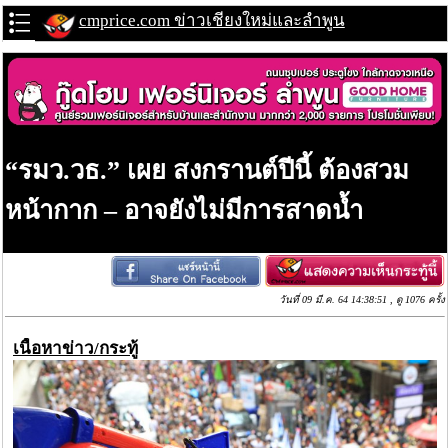
cmprice.com ข่าวเชียงใหม่และลำพูน
“รมว.วธ.” เผย สงกรานต์ปีนี้ ต้องสวม
หน้ากาก – อาจยังไม่มีการสาดน้ำ
วันที่ 09 มี.ค. 64 14:38:51 , ดู 1076 ครั้ง
เนื้อหาข่าว/กระทู้