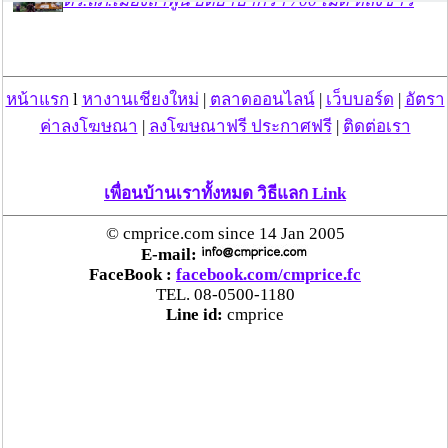
ตร.สภ.เมืองลำพูน ยึดยาบ้ากว่า 700 เม็ด หลังชาว
บ้านแจ้งพบถุงพลาสติกพันเทปสีดำต้องสงสัยในสวน
ลำไย
หน้าแรก
l
หางานเชียงใหม่
|
ตลาดออนไลน์
|
เว็บบอร์ด
|
อัตรา
แม่สะเรียง ลุยตรวจ “สกุชชี่“ ของเล่นอันตราย พบไร้
มาตรฐานเสี่ยงอันตราย สั่งห้ามขาย-เตือนภัยผู้
ค่าลงโฆษณา
|
ลงโฆษณาฟรี ประกาศฟรี
|
ติดต่อเรา
ปกครองเฝ้าระวังบุตรหลาน
เพื่อนบ้านเราทั้งหมด วิธีแลก Link
“ลาว” ส่ง “24 คนไทย” กลับประเทศผ่านด่าน
เชียงของ เพื่อดำเนินการตามกฎหมาย พบส่วนใหญ่มี
© cmprice.com since 14 Jan 2005
เอี่ยวแก๊งคอลเซ็นเตอร์
E-mail:
FaceBook :
facebook.com/cmprice.fc
TEL. 08-0500-1180
“ตรีนุช” เปิดตัวระบบ “e-WorkPermit” ลงทะเบียน
Line id:
cmprice
แรงงานต่างด้าวออนไลน์ ให้บริการ 24 ชั่วโมงทั่ว
ประเทศ เริ่ม 13 ต.ค. นี้
คพ. เผยผลตรวจคุณภาพน้ำแม่น้ำกก-แม่น้ำสาย-
แม่น้ำรวก-แม่น้ำโขง พื้นที่เชียงใหม่-เชียงราย ครั้งที่
8 “พบสารหนูสูงเกินค่ามาตรฐาน“