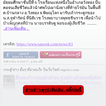
มัธยมศึกษาชั้นปีที่ 6 โรงเรียนแห่งหนึ่งในอำเภอวังทอง บีบ
คอจนเสียชีวิตแล้วนำศพไปเผานั่งยางที่ท้ายไร่มัน ในพื้นที่
ต.บ้านกลาง อ.วังทอง จ.พิษณุโลก มารับเถ้ากระดูกของ
น.ส.จุฬารัตน์ ที่นิติเวช โรงพยาบาลพุทธชินราช เพื่อนำไป
บำเพ็ญกุศลที่บ้าน นายบรรดิษฐ พ่อของผู้เสียชีวิต ..........
..อ่านเพิ่มเติม ..
ไม่แสดงโฆษณา
เครดิต:
https://www.sanook.com/news/83
วันที่ 10 มี.ค. 64 10:07:17 , ดู 1041 ครั้ง
กระทู้/ข่าว อื่นๆ ที่น่าสนใจ ในเว็บไซต์ cmprice.com
ชื่นชม ตำรวจแม่ทาลำพูน ช่วยสาวลำพูนเหยื่อมิจฯ
หวิดสูญเงินเกือบสองแสน โชคดีรู้ตัวเร็ว! รีบแจ้งตร.
ประสาน สตช.สายด่วน 1441 อายัดบัญชี-ตามเงินได้
อ่านข่าว/ดูรูป เพิ่มเติม . คลิ๊กปุ่มนี้
คืนครบ