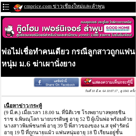
cmprice.com ข่าวเชียงใหม่และลำพูน
พ่อไม่เชื่อทำคนเดียว กรณีลูกสาวถูกแฟน
หนุ่ม ม.6 ฆ่าเผานั่งยาง
วันที่ 10 มี.ค. 64 10:07:17 , ดู 1041 ครั้ง
เนื้อหาข่าว/กระทู้
(9 มี.ค.) เมื่อเวลา 18.00 น. ที่นิติเวช โรงพยาบาลพุทธชิน
ราช จ.พิษณุโลก นายบรรดิษฐ อายุ 52 ปี ผู้เป็นพ่อ พร้อมด้วย
นางสาวพิมพ์ชนกพ์ อายุ 39 ปี พี่สาวของของ น.ส จุฬารัตน์
อายุ 19 ปี ที่ถูกนายแม้ว แฟนหนุ่มอายุ 18 ปี เรียนอยู่ชั้น