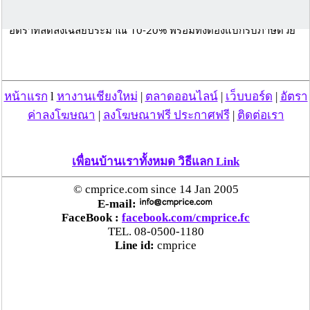
.
เนื่องจากฐานโครงสร้างของฐานเงินเดือนใหม่นั้น ส่วนใหญ่ได้รับใน
อัตราที่ลดลงเฉลี่ยประมาณ 10-20% พร้อมทั้งต้องแบกรับภาษีด้วย
ตัวเอง โดยผู้บริหารมีแผนจะนัดประชุมพนักงานทั้งหมด เพื่อให้
ข้อมูลเกี่ยวกับกฎระเบียบ ข้อบังคับการทำงาน รวมถึงสวัสดิการ สิทธิ
ประโยชน์ต่างๆ สำหรับดำเนินงานในอนาคตภายในสัปดาห์นี้
.
หากไม่เห็นด้วยกับแนวทางใหม่ ก็สามารถเข้าร่วมโครงการร่วมใจ
หน้าแรก
l
หางานเชียงใหม่
|
ตลาดออนไลน์
|
เว็บบอร์ด
|
อัตรา
จากองค์กรแผน C ได้ ส่วนคนที่ยอมรับเงื่อนไขใหม่ การบินไทยจะ
ค่าลงโฆษณา
|
ลงโฆษณาฟรี ประกาศฟรี
|
ติดต่อเรา
เปิดให้ลงชื่อสมัครตั้งแต่วันที่ 11-19 มีนาคมนี้ จากนั้นจะมีหน่วย
งานพิจารณาคัดเลือก และจะแจ้งรายชื่อผู้ที่ผ่านมาการคัดเลือกใน
วันที่ 1 เมษายน 2564
.
เพื่อนบ้านเราทั้งหมด วิธีแลก Link
แหล่งข่าวกล่าวด้วยว่า การให้พนักงานทั้งหมดทำสัญญาจ้างใหม่ครั้ง
นี้เป็นหนึ่งในแผนปรับลดจำนวนพนักงาน จากปัจจุบันที่มีอยู่
© cmprice.com since 14 Jan 2005
ประมาณ 19,500 คน ให้เหลือประมาณ 13,000 - 15,000 ภายใน
E-mail:
ระยะเวลา 5 ปีนับจากนี้ หรือ มีเป้าหมายการเอาพนักงานออกราว 
FaceBook :
facebook.com/cmprice.fc
6,000 - 7,000 คน
TEL. 08-0500-1180
.
Line id:
cmprice
ซึ่งบ่ายวันนี้ รัฐมนตรีว่าการกระทรวงแรงงาน ได้เรียกผู้บริหารฝ่าย
บุคคลของการบินไทย เข้าชี้แจงแผนการรับมือผลกระทบจากการ