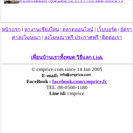
ตร.สภ.เมืองลำพูน ยึดยาบ้ากว่า 700 เม็ด หลังชาว
บ้านแจ้งพบถุงพลาสติกพันเทปสีดำต้องสงสัยในสวน
ลำไย
หน้าแรก
l
หางานเชียงใหม่
|
ตลาดออนไลน์
|
เว็บบอร์ด
|
อัตรา
แม่สะเรียง ลุยตรวจ “สกุชชี่“ ของเล่นอันตราย พบไร้
มาตรฐานเสี่ยงอันตราย สั่งห้ามขาย-เตือนภัยผู้
ค่าลงโฆษณา
|
ลงโฆษณาฟรี ประกาศฟรี
|
ติดต่อเรา
ปกครองเฝ้าระวังบุตรหลาน
เพื่อนบ้านเราทั้งหมด วิธีแลก Link
“ลาว” ส่ง “24 คนไทย” กลับประเทศผ่านด่าน
เชียงของ เพื่อดำเนินการตามกฎหมาย พบส่วนใหญ่มี
© cmprice.com since 14 Jan 2005
เอี่ยวแก๊งคอลเซ็นเตอร์
E-mail:
FaceBook :
facebook.com/cmprice.fc
TEL. 08-0500-1180
“ตรีนุช” เปิดตัวระบบ “e-WorkPermit” ลงทะเบียน
Line id:
cmprice
แรงงานต่างด้าวออนไลน์ ให้บริการ 24 ชั่วโมงทั่ว
ประเทศ เริ่ม 13 ต.ค. นี้
คพ. เผยผลตรวจคุณภาพน้ำแม่น้ำกก-แม่น้ำสาย-
แม่น้ำรวก-แม่น้ำโขง พื้นที่เชียงใหม่-เชียงราย ครั้งที่
8 “พบสารหนูสูงเกินค่ามาตรฐาน“