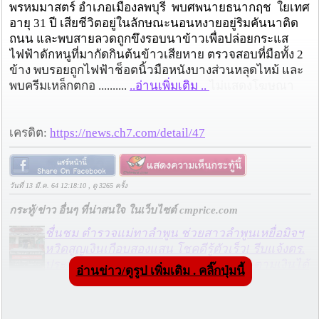
พรหมมาสตร์ อำเภอเมืองลพบุรี พบศพนายธนากฤช ใยเทศ
อายุ 31 ปี เสียชีวิตอยู่ในลักษณะนอนหงายอยู่ริมคันนาติด
ถนน และพบสายลวดถูกขึงรอบนาข้าวเพื่อปล่อยกระแส
ไฟฟ้าดักหนูที่มากัดกินต้นข้าวเสียหาย ตรวจสอบที่มือทั้ง 2
ข้าง พบรอยถูกไฟฟ้าช็อตนิ้วมือหนังบางส่วนหลุดไหม้ และ
พบครีมเหล็กตกอ ..........
..อ่านเพิ่มเติม ..
ไม่แสดงโฆษณา
เครดิต:
https://news.ch7.com/detail/47
วันที่ 13 มี.ค. 64 12:18:10 , ดู 3265 ครั้ง
กระทู้/ข่าว อื่นๆ ที่น่าสนใจ ในเว็บไซต์ cmprice.com
ชื่นชม ตำรวจแม่ทาลำพูน ช่วยสาวลำพูนเหยื่อมิจฯ
หวิดสูญเงินเกือบสองแสน โชคดีรู้ตัวเร็ว! รีบแจ้งตร.
ประสาน สตช.สายด่วน 1441 อายัดบัญชี-ตามเงินได้
อ่านข่าว/ดูรูป เพิ่มเติม . คลิ๊กปุ่มนี้
คืนครบ