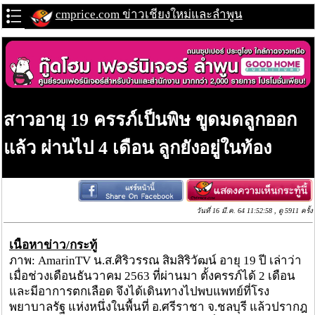
cmprice.com ข่าวเชียงใหม่และลำพูน
สาวอายุ 19 ครรภ์เป็นพิษ ขูดมดลูกออก
แล้ว ผ่านไป 4 เดือน ลูกยังอยู่ในท้อง
วันที่ 16 มี.ค. 64 11:52:58 , ดู 5911 ครั้ง
เนื้อหาข่าว/กระทู้
ภาพ: AmarinTV น.ส.ศิริวรรณ สิมสิริวัฒน์ อายุ 19 ปี เล่าว่า
เมื่อช่วงเดือนธันวาคม 2563 ที่ผ่านมา ตั้งครรภ์ได้ 2 เดือน
และมีอาการตกเลือด จึงได้เดินทางไปพบแพทย์ที่โรง
พยาบาลรัฐ แห่งหนึ่งในพื้นที่ อ.ศรีราชา จ.ชลบุรี แล้วปรากฎ