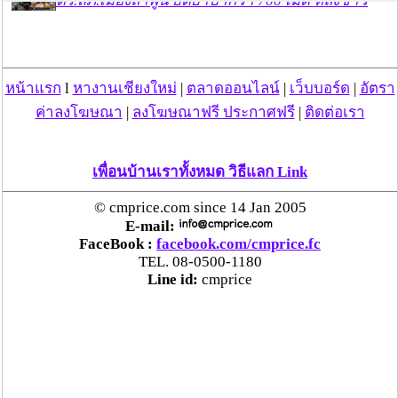
ตร.สภ.เมืองลำพูน ยึดยาบ้ากว่า 700 เม็ด หลังชาว
บ้านแจ้งพบถุงพลาสติกพันเทปสีดำต้องสงสัยในสวน
ลำไย
หน้าแรก
l
หางานเชียงใหม่
|
ตลาดออนไลน์
|
เว็บบอร์ด
|
อัตรา
แม่สะเรียง ลุยตรวจ “สกุชชี่“ ของเล่นอันตราย พบไร้
มาตรฐานเสี่ยงอันตราย สั่งห้ามขาย-เตือนภัยผู้
ค่าลงโฆษณา
|
ลงโฆษณาฟรี ประกาศฟรี
|
ติดต่อเรา
ปกครองเฝ้าระวังบุตรหลาน
เพื่อนบ้านเราทั้งหมด วิธีแลก Link
“ลาว” ส่ง “24 คนไทย” กลับประเทศผ่านด่าน
เชียงของ เพื่อดำเนินการตามกฎหมาย พบส่วนใหญ่มี
© cmprice.com since 14 Jan 2005
เอี่ยวแก๊งคอลเซ็นเตอร์
E-mail:
FaceBook :
facebook.com/cmprice.fc
TEL. 08-0500-1180
“ตรีนุช” เปิดตัวระบบ “e-WorkPermit” ลงทะเบียน
Line id:
cmprice
แรงงานต่างด้าวออนไลน์ ให้บริการ 24 ชั่วโมงทั่ว
ประเทศ เริ่ม 13 ต.ค. นี้
คพ. เผยผลตรวจคุณภาพน้ำแม่น้ำกก-แม่น้ำสาย-
แม่น้ำรวก-แม่น้ำโขง พื้นที่เชียงใหม่-เชียงราย ครั้งที่
8 “พบสารหนูสูงเกินค่ามาตรฐาน“