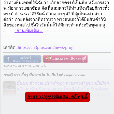
ว่าทางทีมแพทย์วินิฉัยว่า เกิดจากครรภ์เป็นพิษ หวังเกรงว่า
จะมีอาการแซกซ้อน จึงเห็นสมควรให้ทำแท้งหรือยุติการตั้ง
ครรภ์ ด้าน น.ส.ศิริรัตน์ ดำกุล อายุ 42 ปี ผู้เป็นแม่ กล่าว
ต่อว่า ภายหลังจากที่ทราบว่า ทางตนเองก็ได้ยืนยันคำวินิ
ฉัยของหมอไป ซึ่งในวันนั้นก็ได้มีการทำแท้งหรือขูดมดลู
..........
..อ่านเพิ่มเติม ..
ไม่แสดงโฆษณา
เครดิต:
https://ch3plus.com/news/progr
วันที่ 16 มี.ค. 64 11:52:58 , ดู 5911 ครั้ง
กระทู้/ข่าว อื่นๆ ที่น่าสนใจ ในเว็บไซต์ cmprice.com
ชื่นชม ตำรวจแม่ทาลำพูน ช่วยสาวลำพูนเหยื่อมิจฯ
หวิดสูญเงินเกือบสองแสน โชคดีรู้ตัวเร็ว! รีบแจ้งตร.
ประสาน สตช.สายด่วน 1441 อายัดบัญชี-ตามเงินได้
อ่านข่าว/ดูรูป เพิ่มเติม . คลิ๊กปุ่มนี้
คืนครบ