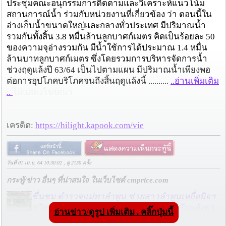
ประชุมคณะอนุกรรมการติดตามและวิเคราะห์แนวโน้ม
สถานการณ์น้ำ ร่วมกับหน่วยงานที่เกี่ยวข้อง ว่า ตอนนี้ใน
อ่างเก็บน้ำขนาดใหญ่และกลางทั่วประเทศ มีปริมาณน้ำ
รวมกันทั้งสิ้น 3.8 หมื่นล้านลูกบาศก์เมตร คิดเป็นร้อยละ 50
ของความจุอ่างรวมกัน มีน้ำใช้การได้ประมาณ 1.4 หมื่น
ล้านบาทลูกบาศก์เมตร ซึ่งโดยรวมการบริหารจัดการน้ำ
ช่วงฤดูแล้งปี 63/64 เป็นไปตามแผน มีปริมาณน้ำเพียงพอ
ต่อการอุปโภคบริโภคจนถึงสิ้นฤดูแล้งนี้ ..........
..อ่านเพิ่มเติม
..
ไม่แสดงโฆษณา
เครดิต:
https://hilight.kapook.com/vie
วันที่ 01 เม.ย. 64 10:30:02 , ดู 2130 ครั้ง
กระทู้/ข่าว อื่นๆ ที่น่าสนใจ ในเว็บไซต์ cmprice.com
ชื่นชม ตำรวจแม่ทาลำพูน ช่วยสาวลำพูนเหยื่อมิจฯ
หวิดสูญเงินเกือบสองแสน โชคดีรู้ตัวเร็ว! รีบแจ้งตร.
อ่านข่าว/ดูรูป เพิ่มเติม . คลิ๊กปุ่มนี้
ประสาน สตช.สายด่วน 1441 อายัดบัญชี-ตามเงินได้