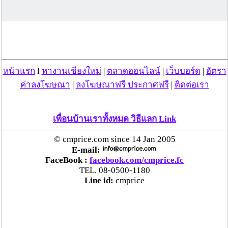
คืนครบ
ตร.สภ.เมืองลำพูน ยึดยาบ้ากว่า 700 เม็ด หลังชาว
บ้านแจ้งพบถุงพลาสติกพันเทปสีดำต้องสงสัยในสวน
ลำไย
หน้าแรก
l
หางานเชียงใหม่
|
ตลาดออนไลน์
|
เว็บบอร์ด
|
อัตรา
แม่สะเรียง ลุยตรวจ “สกุชชี่“ ของเล่นอันตราย พบไร้
ค่าลงโฆษณา
|
ลงโฆษณาฟรี ประกาศฟรี
|
ติดต่อเรา
มาตรฐานเสี่ยงอันตราย สั่งห้ามขาย-เตือนภัยผู้
ปกครองเฝ้าระวังบุตรหลาน
เพื่อนบ้านเราทั้งหมด วิธีแลก Link
“ลาว” ส่ง “24 คนไทย” กลับประเทศผ่านด่าน
© cmprice.com since 14 Jan 2005
เชียงของ เพื่อดำเนินการตามกฎหมาย พบส่วนใหญ่มี
E-mail:
เอี่ยวแก๊งคอลเซ็นเตอร์
FaceBook :
facebook.com/cmprice.fc
TEL. 08-0500-1180
Line id:
cmprice
“ตรีนุช” เปิดตัวระบบ “e-WorkPermit” ลงทะเบียน
แรงงานต่างด้าวออนไลน์ ให้บริการ 24 ชั่วโมงทั่ว
ประเทศ เริ่ม 13 ต.ค. นี้