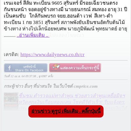
เรนเจอร์ สีส้ม ทะเบียน 9605 สุรินทร์ มีรอยเฉี่ยวชนตรง
กันชนหน้า จอดอยู่ข้างทางมี นายธนกรณ์ สมทอง อายุ 31 ปี
เป็นคนขับ ใกล้กันพบรถ จยย.ฮอนด้า เวฟ สีเทา-ดำ
ทะเบียน 1 กย 3851 สุรินทร์ สภาพพังยับเยินชนอัดกับต้นไม้
ข้างทาง ห่างไปเล็กน้อยพบศพ นายภูมิพัฒน์ พุทธมาตย์ อายุ
..........
..อ่านเพิ่มเติม ..
ไม่แสดงโฆษณา
เครดิต:
https://www.dailynews.co.th/cr
วันที่ 12 เม.ย. 64 09:37:38 , ดู 6987 ครั้ง
กระทู้/ข่าว อื่นๆ ที่น่าสนใจ ในเว็บไซต์ cmprice.com
ชื่นชม ตำรวจแม่ทาลำพูน ช่วยสาวลำพูนเหยื่อมิจฯ
หวิดสูญเงินเกือบสองแสน โชคดีรู้ตัวเร็ว! รีบแจ้งตร.
ประสาน สตช.สายด่วน 1441 อายัดบัญชี-ตามเงินได้
อ่านข่าว/ดูรูป เพิ่มเติม . คลิ๊กปุ่มนี้
คืนครบ