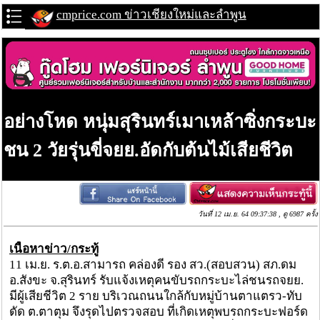
cmprice.com ข่าวเชียงใหม่และลำพูน
อย่างโหด หนุ่มสุรินทร์เมาเหล้าซิ่งกระบะ
ชน 2 วัยรุ่นขี่จยย.อัดกับต้นไม้เสียชีวิต
วันที่ 12 เม.ย. 64 09:37:38 , ดู 6987 ครั้ง
เนื้อหาข่าว/กระทู้
11 เม.ย. ร.ต.อ.สามารถ คล่องดี รอง สว.(สอบสวน) สภ.ดม
อ.สังขะ จ.สุรินทร์ รับแจ้งเหตุคนขับรถกระบะไล่ชนรถจยย.
มีผู้เสียชีวิต 2 ราย บริเวณถนนใกล้กับหมู่บ้านตาแตรว-ทับ
ดัด ต.ตาตุม จึงรุดไปตรวจสอบ ที่เกิดเหตุพบรถกระบะฟอร์ด