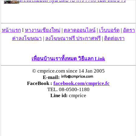
ตร.สภ.เมืองลำพูน ยึดยาบ้ากว่า 700 เม็ด หลังชาว
บ้านแจ้งพบถุงพลาสติกพันเทปสีดำต้องสงสัยในสวน
ลำไย
หน้าแรก
l
หางานเชียงใหม่
|
ตลาดออนไลน์
|
เว็บบอร์ด
|
อัตรา
แม่สะเรียง ลุยตรวจ “สกุชชี่“ ของเล่นอันตราย พบไร้
มาตรฐานเสี่ยงอันตราย สั่งห้ามขาย-เตือนภัยผู้
ค่าลงโฆษณา
|
ลงโฆษณาฟรี ประกาศฟรี
|
ติดต่อเรา
ปกครองเฝ้าระวังบุตรหลาน
เพื่อนบ้านเราทั้งหมด วิธีแลก Link
“ลาว” ส่ง “24 คนไทย” กลับประเทศผ่านด่าน
เชียงของ เพื่อดำเนินการตามกฎหมาย พบส่วนใหญ่มี
© cmprice.com since 14 Jan 2005
เอี่ยวแก๊งคอลเซ็นเตอร์
E-mail:
FaceBook :
facebook.com/cmprice.fc
TEL. 08-0500-1180
“ตรีนุช” เปิดตัวระบบ “e-WorkPermit” ลงทะเบียน
Line id:
cmprice
แรงงานต่างด้าวออนไลน์ ให้บริการ 24 ชั่วโมงทั่ว
ประเทศ เริ่ม 13 ต.ค. นี้
คพ. เผยผลตรวจคุณภาพน้ำแม่น้ำกก-แม่น้ำสาย-
แม่น้ำรวก-แม่น้ำโขง พื้นที่เชียงใหม่-เชียงราย ครั้งที่
8 “พบสารหนูสูงเกินค่ามาตรฐาน“