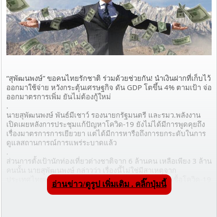
“สุพัฒนพงษ์” ขอคนไทยรักชาติ ร่วมด้วยช่วยกัน! นำเงินฝากที่เก็บไว้
ออกมาใช้จ่าย หวังกระตุ้นเศรษฐกิจ ดัน GDP โตขึ้น 4% ตามเป้า จ่อ
ออกมาตรการเพิ่ม ยันไม่ต้องกู้ใหม่
.
นายสุพัฒนพงษ์ พันธ์มีเชาว์ รองนายกรัฐมนตรี และรมว.พลังงาน 
เปิดเผยหลังการประชุมแก้ปัญหาโควิด-19 ยังไม่ได้มีการพูดคุยถึง
เรื่องมาตรการการเยียวยา แต่ได้มีการหารือถึงการยกระดับในการ
ดูแลสถานการณ์การแพร่ระบาดแล้ว
.
ส่วนการตั้งเป้านักท่องเที่ยวต่างชาติจาก 6 ล้านคน เหลือเพียง 3 ล้าน
คนนั้น นายสุพัฒนพงษ์ กล่าวว่า เรื่องนี้ไม่ใช่มีสาเหตุจาก
ประเทศไทยเพียงอย่างเดียว ต่างชาติเองก็มีการระบาดเชื้อโควิด-19 
อ่านข่าว/ดูรูป เพิ่มเติม . คลิ๊กปุ่มนี้
ด้วยเช่นกัน แต่ยอมรับว่า เรื่องดังกล่าวกระทบต่อ GDP ของไทยและ 
GDP ของทั่วโลก
.
การระบาดรอบนี้น่าเป็นห่วงจริงๆ และคิดว่าหากคนไทยช่วยกันก็ยัง