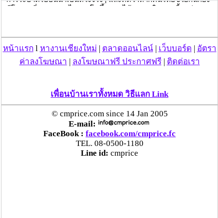
มีโอกาสที่ GDP ของไทยจะโตขึ้น 4% ได้ เพราะในตอนนี้พบว่า
บัญชีเงินฝากของคนไทยสูงขึ้นหลายแสนล้านบาท ดังนั้นหาก
ต้องการให้ GDP สูงขึ้น 4% ก็ขอให้ช่วยนำเงินฝากออกมาใช้จ่าย
มากขึ้น
.
หน้าแรก
l
หางานเชียงใหม่
|
ตลาดออนไลน์
|
เว็บบอร์ด
|
อัตรา
ซึ่งหากนำจำนวนเงินฝากจำนวน 5-6 แสนล้านบาท ออกมาใช้ จะ
ค่าลงโฆษณา
|
ลงโฆษณาฟรี ประกาศฟรี
|
ติดต่อเรา
เปลี่ยน GDP ได้ถึง 3% หรือหากนำเงินฝากมาใช้เพียงครึ่งหนึ่งก็จะ
ช่วยได้ขยับ GDP ถึง 1% ทั้งนี้ จากการประเมินประเทศไทยจะมี 
GDP 2.7 % แต่หากได้คนไทย คนรักประเทศ รักชาติ มาช่วยกันใช้
จ่าย เห็นอกเห็นใจผู้อื่น หรือคนที่ด้อยโอกาสกว่า ทุกอย่างก็จะกลับ
เพื่อนบ้านเราทั้งหมด วิธีแลก Link
มาได้
.
© cmprice.com since 14 Jan 2005
ส่วนจะมีการออกมาตรการกระตุ้นเศรษฐกิจเร็วขึ้นหรือไม่ นายสุ
E-mail:
พัฒนพงษ์ กล่าวว่า ได้มีการเตรียมไว้อยู่แล้ว ซึ่งจะมีการตัดสินใจใน
FaceBook :
facebook.com/cmprice.fc
ช่วงเดือนพฤษภาคม และเริ่มใช้ในช่วงเดือนมิถุนายน โดยรัฐบาลจะ
TEL. 08-0500-1180
ต้องเร่งการใช้จ่ายในทุกกระทรวงและเป็นเรื่องของ พ.ร.บ.เงินกู้
Line id:
cmprice
.
แต่ยืนยันว่า ไม่ใช่เป็นการกู้เงินเพิ่มเพราะยังเป็นกรอบเงินเดิม โดย
มาตรการที่จะออกมาใช้เงินจำนวนไม่มาก พร้อมย้ำว่า วันนี้สิ่งสำคัญ
ต้องทำให้เกิดความมั่นใจว่าประเทศไทย สามารถควบการกระบาด