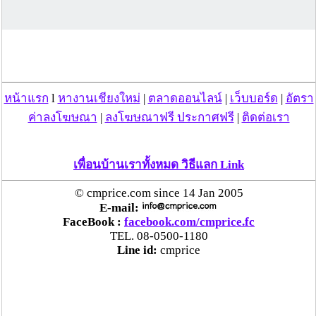
คืนครบ
ตร.สภ.เมืองลำพูน ยึดยาบ้ากว่า 700 เม็ด หลังชาว
บ้านแจ้งพบถุงพลาสติกพันเทปสีดำต้องสงสัยในสวน
ลำไย
หน้าแรก
l
หางานเชียงใหม่
|
ตลาดออนไลน์
|
เว็บบอร์ด
|
อัตรา
แม่สะเรียง ลุยตรวจ “สกุชชี่“ ของเล่นอันตราย พบไร้
ค่าลงโฆษณา
|
ลงโฆษณาฟรี ประกาศฟรี
|
ติดต่อเรา
มาตรฐานเสี่ยงอันตราย สั่งห้ามขาย-เตือนภัยผู้
ปกครองเฝ้าระวังบุตรหลาน
เพื่อนบ้านเราทั้งหมด วิธีแลก Link
“ลาว” ส่ง “24 คนไทย” กลับประเทศผ่านด่าน
© cmprice.com since 14 Jan 2005
เชียงของ เพื่อดำเนินการตามกฎหมาย พบส่วนใหญ่มี
E-mail:
เอี่ยวแก๊งคอลเซ็นเตอร์
FaceBook :
facebook.com/cmprice.fc
TEL. 08-0500-1180
Line id:
cmprice
“ตรีนุช” เปิดตัวระบบ “e-WorkPermit” ลงทะเบียน
แรงงานต่างด้าวออนไลน์ ให้บริการ 24 ชั่วโมงทั่ว
ประเทศ เริ่ม 13 ต.ค. นี้