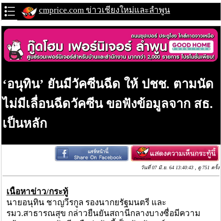
cmprice.com ข่าวเชียงใหม่และลำพูน
‘อนุทิน’ ยันมีวัคซีนฉีด ให้ ปชช. ตามนัด
ไม่มีเลื่อนฉีดวัคซีน ขอฟังข้อมูลจาก สธ.
เป็นหลัก
วันที่ 07 มิ.ย. 64 13:40:43 , ดู 751 ครั้ง
เนื้อหาข่าว/กระทู้
นายอนุทิน ชาญวีรกูล รองนากยรัฐมนตรี และ
รมว.สาธารณสุข กล่าวยืนยันสถานีกลางบางซื่อมีความ