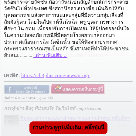
พร้อมกระจายวัคซีน ถือว่าวันนี้เป็นสัญลักษณ์การกระจาย
วัคซีนไปทั่วประเทศ ซึ่งสถานีกลางบางซื่อ เน้นฉีดให้กับ
บุคคลากร ขนส่งสาธารณะและกลุ่มที่มีความกลุ่มเสี่ยงที่
สัมผัสผู้คน โดยในสัปดาห์นี้เน้นฉีด ครู บุคลากรทางการ
ศึกษา ใน กทม. เพื่อรองรับการเปิดเทอม ให้ผู้ปกครองมั่นใจ
ในความปลอดภัย กรณีที่มีหลายโรงพยาบาลออกมา
ประกาศเลื่อนการฉีดวัคซีนนั้น ขอให้ฟังจากประกาศ
กระทรวงสาธารณสุขเป็นหลัก ซึ่งสาเหตุที่ทำให้ประชาชน
สับสนเ ..........
..อ่านเพิ่มเติม ..
ไม่แสดงโฆษณา
เครดิต:
https://ch3plus.com/news/progr
วันที่ 07 มิ.ย. 64 13:40:43 , ดู 751 ครั้ง
กระทู้/ข่าว อื่นๆ ที่น่าสนใจ ในเว็บไซต์ cmprice.com
ชื่นชม ตำรวจแม่ทาลำพูน ช่วยสาวลำพูนเหยื่อมิจฯ
หวิดสูญเงินเกือบสองแสน โชคดีรู้ตัวเร็ว! รีบแจ้งตร.
อ่านข่าว/ดูรูป เพิ่มเติม . คลิ๊กปุ่มนี้
ประสาน สตช.สายด่วน 1441 อายัดบัญชี-ตามเงินได้